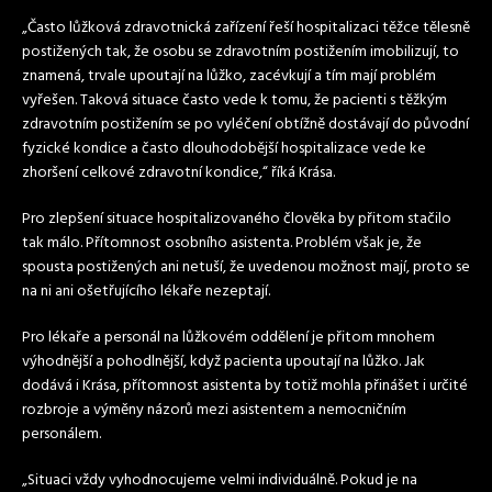
„Často lůžková zdravotnická zařízení řeší hospitalizaci těžce tělesně
postižených tak, že osobu se zdravotním postižením imobilizují, to
znamená, trvale upoutají na lůžko, zacévkují a tím mají problém
vyřešen. Taková situace často vede k tomu, že pacienti s těžkým
zdravotním postižením se po vyléčení obtížně dostávají do původní
fyzické kondice a často dlouhodobější hospitalizace vede ke
zhoršení celkové zdravotní kondice,“ říká Krása.
Pro zlepšení situace hospitalizovaného člověka by přitom stačilo
tak málo. Přítomnost osobního asistenta. Problém však je, že
spousta postižených ani netuší, že uvedenou možnost mají, proto se
na ni ani ošetřujícího lékaře nezeptají.
Pro lékaře a personál na lůžkovém oddělení je přitom mnohem
výhodnější a pohodlnější, když pacienta upoutají na lůžko. Jak
dodává i Krása, přítomnost asistenta by totiž mohla přinášet i určité
rozbroje a výměny názorů mezi asistentem a nemocničním
personálem.
„Situaci vždy vyhodnocujeme velmi individuálně. Pokud je na