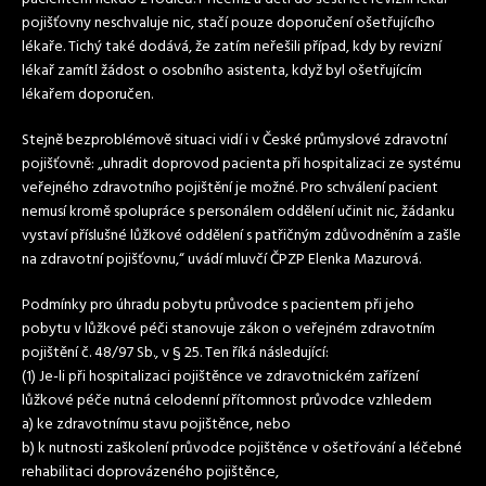
pojišťovny neschvaluje nic, stačí pouze doporučení ošetřujícího
lékaře. Tichý také dodává, že zatím neřešili případ, kdy by revizní
lékař zamítl žádost o osobního asistenta, když byl ošetřujícím
lékařem doporučen.
Stejně bezproblémově situaci vidí i v České průmyslové zdravotní
pojišťovně: „uhradit doprovod pacienta při hospitalizaci ze systému
veřejného zdravotního pojištění je možné. Pro schválení pacient
nemusí kromě spolupráce s personálem oddělení učinit nic, žádanku
vystaví příslušné lůžkové oddělení s patřičným zdůvodněním a zašle
na zdravotní pojišťovnu,“ uvádí mluvčí ČPZP Elenka Mazurová.
Podmínky pro úhradu pobytu průvodce s pacientem při jeho
pobytu v lůžkové péči stanovuje zákon o veřejném zdravotním
pojištění č. 48/97 Sb., v § 25. Ten říká následující:
(1) Je-li při hospitalizaci pojištěnce ve zdravotnickém zařízení
lůžkové péče nutná celodenní přítomnost průvodce vzhledem
a) ke zdravotnímu stavu pojištěnce, nebo
b) k nutnosti zaškolení průvodce pojištěnce v ošetřování a léčebné
rehabilitaci doprovázeného pojištěnce,