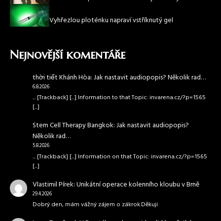
Vyhřezlou ploténku napraví vstříknutý gel
Nejnovější komentáře
thời tiết Khánh Hòa
:
Jak nastavit audiopopis? Několik rad…
6.8.2026
... [Trackback] [...] Information to that Topic: invarena.cz/?p=1565
[...]
Stem Cell Therapy Bangkok
:
Jak nastavit audiopopis?
Několik rad…
5.8.2026
... [Trackback] [...] Information on that Topic: invarena.cz/?p=1565
[...]
Vlastimil Pírek
:
Unikátní operace kolenního kloubu v Brně
29.4.2026
Dobrý den, mám vážný zájem o zákrok.Děkuji