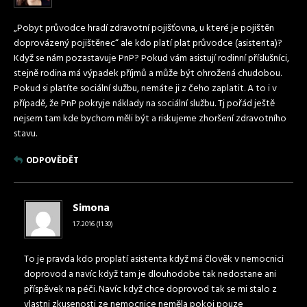
„Pobyt průvodce hradí zdravotní pojišťovna, u které je pojištěn
doprovázený pojištěnec“ ale kdo platí plat průvodce (asistenta)?
Když se nám pozastavuje PnP? Pokud vám asistují rodinní příslušníci,
stejně rodina má výpadek příjmů a může být ohrožená chudobou.
Pokud si platíte sociální službu, nemáte ji z čeho zaplatit. A to i v
případě, že PnP pokryje náklady na sociální službu. Tj pořád ještě
nejsem tam kde bychom měli být a riskujeme zhoršení zdravotního
stavu.
ODPOVĚDĚT
Simona
1.7.2016 (11.30)
To je pravda kdo proplatí asistenta když má člověk v nemocnici
doprovod a navíc když tam je dlouhodobe tak nedostane ani
příspěvek na péči. Navíc když chce doprovod tak se mi stalo z
vlastni zkusenosti ze nemocnice neměla pokoj pouze