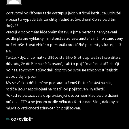
Zdravotní pojišťovny tady vystupují jako vstřícné instituce. Bohužel
v praxi to vypadá tak, že chtějí řádné zdůvodnění. Co se pod tím
skrývá?
Pracuji v odborném léčebném ústavu a jsme personálně vybaveni
podle platné vyhlášky ministerstva zdravotnictví a máme stanovený
počet ošetřovatelského personálu pro těžké pacienty v kategirii 3
a 4.
Takže, když chce matka dítěte staršího 6 let doprovázet své dítě z
důvodu, že dítě je na ně fixované, tak to pojišťovně nestačí, chtějí
po nás. abychom zdůvodnili doprovod svou neschopností zajistit
odpovídající péči.
My se však o děti umíme postarat a černý Petr zůstává na nás,
rodiče jsou nespokojeni na rozdíl od pojišťoven. Ty ušetří.
Pokud se posuzovala doprovázející osoba například podle držení
průkazu ZTP a ne jenom podle věku do 6 let a nad 6 let, dalo by se
mluvit o vstřícnosti zdravotních pojišťoven.
ODPOVĚDĚT