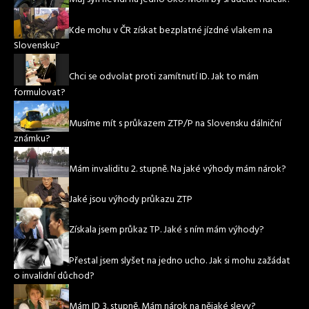
Kde mohu v ČR získat bezplatné jízdné vlakem na
Slovensku?
Chci se odvolat proti zamítnutí ID. Jak to mám
formulovat?
Musíme mít s průkazem ZTP/P na Slovensku dálniční
známku?
Mám invaliditu 2. stupně. Na jaké výhody mám nárok?
Jaké jsou výhody průkazu ZTP
Získala jsem průkaz TP. Jaké s ním mám výhody?
Přestal jsem slyšet na jedno ucho. Jak si mohu zažádat
o invalidní důchod?
Mám ID 3. stupně. Mám nárok na nějaké slevy?