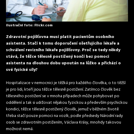
ilustrační foto: Flickr.com
Zdravotní pojišťovna musí platit pacientům osobního
asistenta. Stačí k tomu doporučení ošetřujícího lékaře a
schválení revizního lékaře pojišťovny. Proč se tedy někdy
stává, že těžce tělesně postižený končí bez pomoci
asistenta na dlouhou dobu upoután na lůžko a přichází o
své fyzické síly?
Hospitalizace v nemocnici je těžká pro každého člověka, o to těžší
je pro lidi, kteří jsou těžce tělesně postižení. Zatímco člověk bez
tělesného postižení se v mnoha případech může pohybovat po
oddělení a tak si udržovat nějakou fyzickou a především psychickou
kondici, těžce tělesně postižený člověk, jemuž v běžném životě
třeba stačí pouze pomoci na vozík, podle předsedy Národní rady
osob se zdravotním postižením, Václava Krásy, mnohdy takovou
možnost nemá.