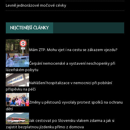
Levně jednorázové močové cévky
NEJČTENĚJŠÍ ČLÁNKY
Mám ZTP. Mohu vjet i na cestu se zákazem vjezdu?
Čerpání nemocenské a vystavení neschopenky při
lázeňském pobytu
Nahlášení hospitalizace v nemocnici při pobírání
příspěvku na péči
Změny u pěstounů vyvolaly protest spolků na ochranu
dětí
Jak cestovat po Slovensku vlakem zdarma a jak si
zajistit bezplatnou jízdenku přímo z domova