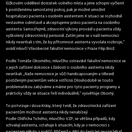
lůžkovém oddělení dostatek volného místa a jsme schopni vyčlenit
k postiženému samostatný pokoj, pak je možné umožnit
hospitalizaci pacienta s osobním asistentem. K situaci se rozhodně
nestavíme odmítavě a akceptujeme právo pacienta na osobního
asistenta. Samozřejmě, zdravotní výkony provádí u pacienta vždy
vyškolený zdravotnický personál. Zatím jsme se v naší nemocnici
nikdy nesetkali s tím, že by přítomnost asistenta vyvolala rozbroje,“
uvádí mluvčí Všeobecné fakultní nemocnice v Praze Filip Brož.
Podle Tomáše Oborného, mluvčího ostravské fakultní nemocnice se
v jejich zařízení dokonce s žádostí o osobního asistenta nikdy
nesetkali. „Naše nemocnice je vůči handicapovaným a tělesně
postiženým pacientům velice vstřícná. Dlouhodobě se touto
problematikou zabýváme a máme pro tyto pacienty programy a
prakticky vždy se situace řeší individuálně,“ vysvětluje Oborný.
To potvrzuje i slova Krásy, který tvrdí, že zdravotnická zařízení
pacientům možnost asistenta nikdy nenabízejí.
Podle Oldřicha Tichého, mluvčího VZP, se většina případů, kdy
schvalují asistenta, vztahuje k situacím, kdy je v nemocnici s
pacientem někdo z rodičů. Přičemž u dětí do šesti let revizní lékař