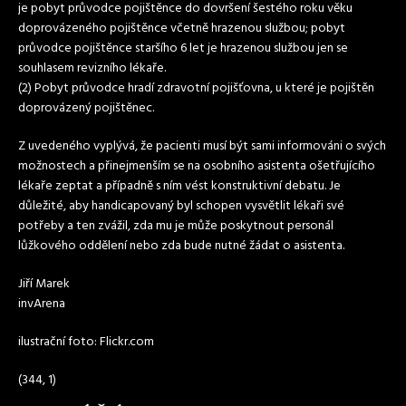
je pobyt průvodce pojištěnce do dovršení šestého roku věku
doprovázeného pojištěnce včetně hrazenou službou; pobyt
průvodce pojištěnce staršího 6 let je hrazenou službou jen se
souhlasem revizního lékaře.
(2) Pobyt průvodce hradí zdravotní pojišťovna, u které je pojištěn
doprovázený pojištěnec.
Z uvedeného vyplývá, že pacienti musí být sami informováni o svých
možnostech a přinejmenším se na osobního asistenta ošetřujícího
lékaře zeptat a případně s ním vést konstruktivní debatu. Je
důležité, aby handicapovaný byl schopen vysvětlit lékaři své
potřeby a ten zvážil, zda mu je může poskytnout personál
lůžkového oddělení nebo zda bude nutné žádat o asistenta.
Jiří Marek
invArena
ilustrační foto: Flickr.com
(344, 1)