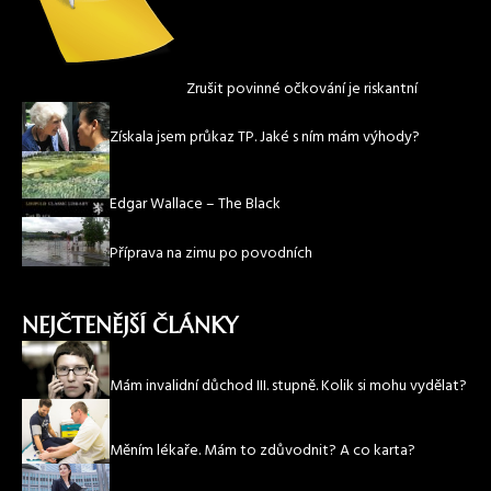
Zrušit povinné očkování je riskantní
Získala jsem průkaz TP. Jaké s ním mám výhody?
Edgar Wallace – The Black
Příprava na zimu po povodních
NEJČTENĚJŠÍ ČLÁNKY
Mám invalidní důchod III. stupně. Kolik si mohu vydělat?
Měním lékaře. Mám to zdůvodnit? A co karta?