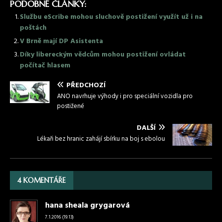
PODOBNÉ ČLÁNKY:
Službu eScribe mohou sluchově postižení využít už i na
poštách
V Brně mají DP Asistenta
Díky libereckým vědcům mohou postižení ovládat
počítač hlasem
PŘEDCHOZÍ
ANO navrhuje výhody i pro speciální vozidla pro
postižené
DALŠÍ
Lékaři bez hranic zahájí sbírku na boj s ebolou
4 KOMENTÁŘE
hana sheala grygarová
7.1.2016 (19.13)