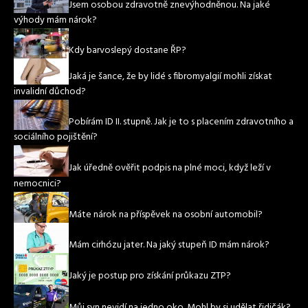
Jsem osobou zdravotně znevýhodněnou. Na jaké
výhody mám nárok?
Kdy barvoslepý dostane ŘP?
Jaká je šance, že by lidé s fibromyalgií mohli získat
invalidní důchod?
Pobírám ID II. stupně. Jak je to s placením zdravotního a
sociálního pojištění?
Jak úředně ověřit podpis na plné moci, když leží v
nemocnici?
Máte nárok na příspěvek na osobní automobil?
Mám cirhózu jater. Na jaký stupeň ID mám nárok?
Jaký je postup pro získání průkazu ZTP?
Můj syn nevidí na jedno oko. Mohl by si udělat řidičák?