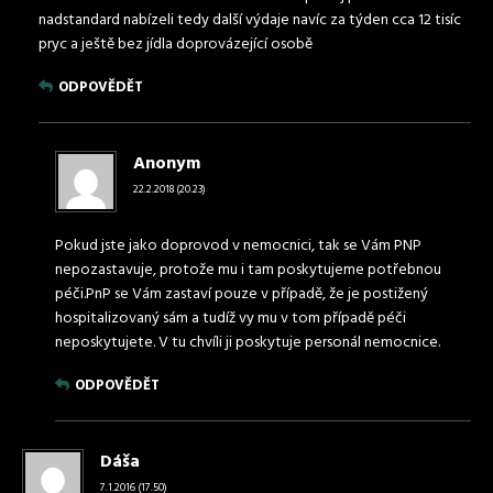
nadstandard nabízeli tedy další výdaje navíc za týden cca 12 tisíc
pryc a ještě bez jídla doprovázející osobě
ODPOVĚDĚT
Anonym
22.2.2018 (20.23)
Pokud jste jako doprovod v nemocnici, tak se Vám PNP
nepozastavuje, protože mu i tam poskytujeme potřebnou
péči.PnP se Vám zastaví pouze v případě, že je postižený
hospitalizovaný sám a tudíž vy mu v tom případě péči
neposkytujete. V tu chvíli ji poskytuje personál nemocnice.
ODPOVĚDĚT
Dáša
7.1.2016 (17.50)