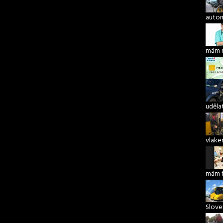
autom
mám 
udělat
vlake
mám 
Slove