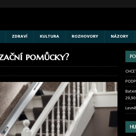
ZDRAVÍ
KULTURA
ROZHOVORY
NÁZORY
nzační pomůcky?
PO
CHCE
PODP
Bater
29,90
Levně
HL