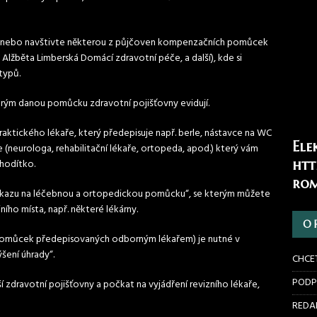
, anebo navštivte některou z půjčoven kompenzačních pomůcek
 – Alžběta Limberská Domácí zdravotní péče, a další), kde si
typů.
erým danou pomůcku zdravotní pojišťovny evidují.
ktického lékaře, který předepisuje např. berle, nástavce na WC
Ele
(neurologa, rehabilitační lékaře, ortopeda, apod.) který vám
hodítko.
htt
rom
ukazu na léčebnou a ortopedickou pomůcku“, se kterým můžete
ního místa, např. některé lékárny.
O 
u pomůcek předepisovaných odborným lékařem) je nutné v
šení úhrady“.
CHCE
PODP
zdravotní pojišťovny a počkat na vyjádření revizního lékaře,
REDAK