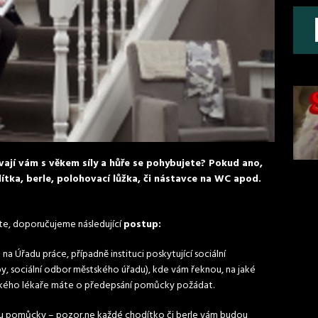
ají vám s věkem síly a hůře se pohybujete? Pokud ano,
a, berle, polohovací lůžka, či nástavce na WC apod.
te, doporučujeme následující
postup:
é
na Úřadu práce, případně instituci poskytující sociální
žby, sociální odbor městského úřadu), kde vám řeknou, na jaké
jakého lékaře máte o předepsání pomůcky požádat.
pu pomůcky – pozor,ne každé chodítko či berle vám budou