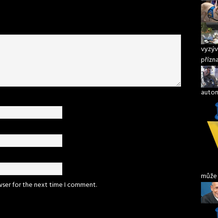
vyzýv
přízn
autom
může 
wser for the next time I comment.