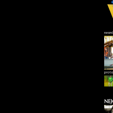
nesmí
proto
NEJ