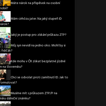
Máte nárok na příspěvek na osobní
obil?
Mám cirhózu jater. Na jaký stupeň ID
nárok?
Jaký je postup pro získání průkazu ZTP?
Můj syn nevidí na jedno oko. Mohl by si
 řidičák?
Kde mohu v ČR získat bezplatné jízdné
m na Slovensku?
Chci se odvolat proti zamítnutí ID. Jak to
formulovat?
Musíme mít s průkazem ZTP/P na
nsku dálniční známku?