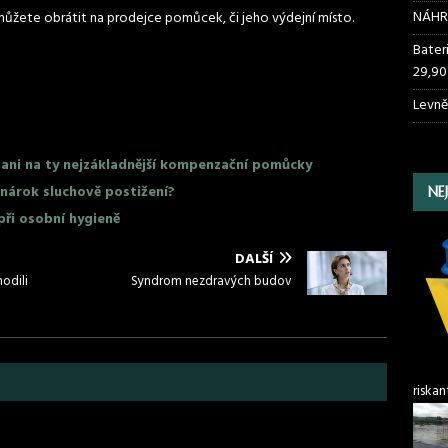
NÁHR
žete obrátit na prodejce pomůcek, či jeho výdejní místo.
Bater
29,90
Levně
 ani na ty nejzákladnější kompenzační pomůcky
nárok sluchově postižení?
NE
ři osobní hygieně
DALŠÍ
hodili
Syndrom nezdravých budov
riskan