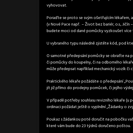
vyhovovat.
Poraďte se proto se svým ošetřujícím lékařem
(v Nové Pace např. – Život bez bariér, o.s., Jičín
budete moci od dané pomůcky vyzkoušet více 
U vybraného typu následně zjistěte kód, pod kt
O samotné předepsání pomůcky se obraťte na pra
či pomůcky do koupelny, či na odborného lékaře 
může předepsat například mechanický vozík či c
Praktického lékaře požádáte o předepsání „Po
jít již přímo do prodejny pomůcek, či jejího výdej
V případě potřeby souhlasu revizního lékaře (
ordinaci požádat ještě o vyplnění „Žádanky o zvý
Poukaz s žádankou poté doručit na pobočku vaší 
které vám bude do 2­3 týdnů doručeno poštou.