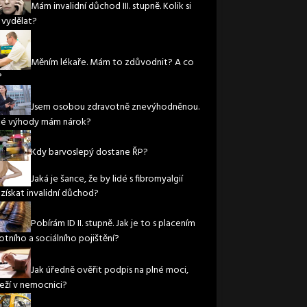
Mám invalidní důchod III. stupně. Kolik si
vydělat?
Měním lékaře. Mám to zdůvodnit? A co
?
Jsem osobou zdravotně znevýhodněnou.
ké výhody mám nárok?
Kdy barvoslepý dostane ŘP?
Jaká je šance, že by lidé s fibromyalgií
 získat invalidní důchod?
Pobírám ID II. stupně. Jak je to s placením
otního a sociálního pojištění?
Jak úředně ověřit podpis na plné moci,
leží v nemocnici?