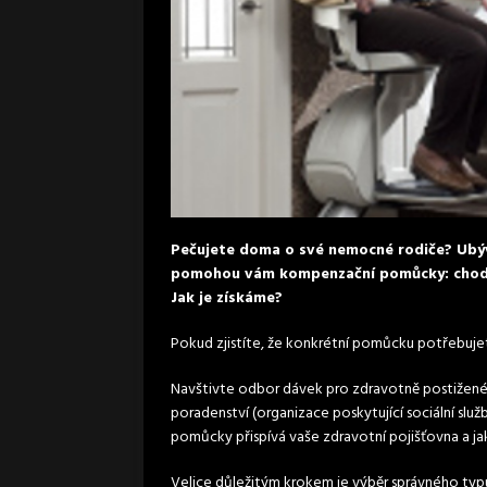
Pečujete doma o své nemocné rodiče? Ubýv
pomohou vám kompenzační pomůcky: chodítk
Jak je získáme?
Pokud zjistíte, že konkrétní pomůcku potřebuje
Navštivte odbor dávek pro
zdravotně
postižen
poradenství (organizace poskytující sociální slu
pomůcky přispívá vaše zdravotní pojišťovna a 
Velice důležitým krokem je výběr správného ty