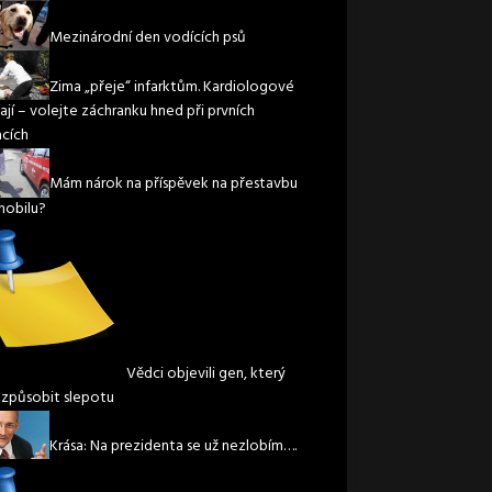
Mezinárodní den vodících psů
Zima „přeje“ infarktům. Kardiologové
ají – volejte záchranku hned při prvních
acích
Mám nárok na příspěvek na přestavbu
obilu?
Vědci objevili gen, který
způsobit slepotu
Krása: Na prezidenta se už nezlobím….