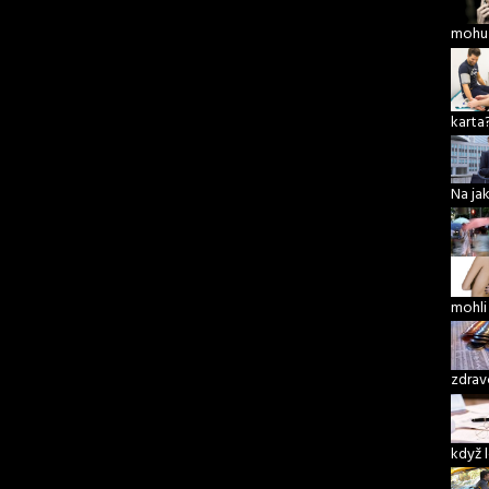
mohu 
karta
Na ja
mohli
zdrav
když 