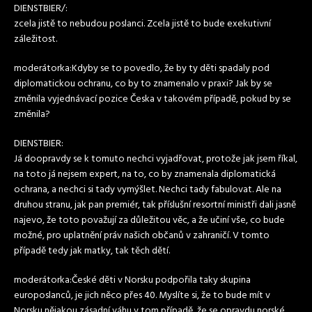
DIENSTBIER/:
zcela jistě to nebudou poslanci. Zcela jistě to bude exekutivní
záležitost.
moderátorka:Kdyby se to povedlo, že by ty děti spadaly pod
diplomatickou ochranu, co by to znamenalo v praxi? Jak by se
změnila vyjednávací pozice Česka v takovém případě, pokud by se
změnila?
DIENSTBIER:
Já doopravdy se k tomuto nechci vyjadřovat, protože jak jsem říkal,
na toto já nejsem expert, na to, co by znamenala diplomatická
ochrana, a nechci si tady vymýšlet. Nechci tady fabulovat. Ale na
druhou stranu, jak pan premiér, tak příslušní resortní ministři dali jasně
najevo, že toto považují za důležitou věc, a že učiní vše, co bude
možné, pro uplatnění práv našich občanů v zahraničí. V tomto
případě tedy jak matky, tak těch dětí.
moderátorka:České děti v Norsku podpořila taky skupina
europoslanců, je jich něco přes 40. Myslíte si, že to bude mít v
Norsku nějakou zásadní váhu v tom případě, že se opravdu norské