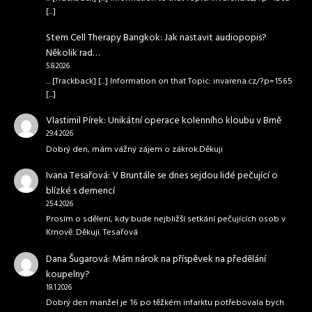
[...]
Stem Cell Therapy Bangkok
:
Jak nastavit audiopopis?
Několik rad…
5.8.2026
... [Trackback] [...] Information on that Topic: invarena.cz/?p=1565
[...]
Vlastimil Pírek
:
Unikátní operace kolenního kloubu v Brně
29.4.2026
Dobrý den, mám vážný zájem o zákrok.Děkuji
Ivana Tesařová
:
V Bruntále se dnes sejdou lidé pečující o
blízké s demencí
25.4.2026
Prosím o sdělení, kdy bude nejbližší setkání pečujících osob v
Krnově. Děkuji. Tesařová
Dana Šugarová
:
Mám nárok na příspěvek na předělání
koupelny?
18.1.2026
Dobrý den manžel je 16 po těžkém infarktu potřebovala bych