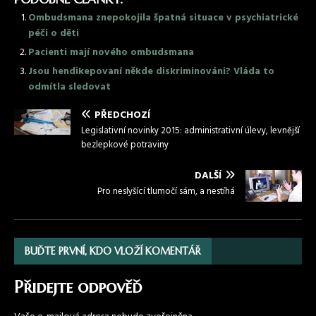
Ombudsmana znepokojila špatná situace v psychiatrické
péči o děti
Pacienti mají nového ombudsmana
Jsou hendikepovaní někde diskriminováni? Vláda to
odmítla sledovat
PŘEDCHOZÍ
Legislativní novinky 2015: administrativní úlevy, levnější
bezlepkové potraviny
DALŠÍ
Pro neslyšící tlumočí sám, a nestíhá
BUĎTE PRVNÍ, KDO VLOŽÍ KOMENTÁŘ
Přidejte odpověď