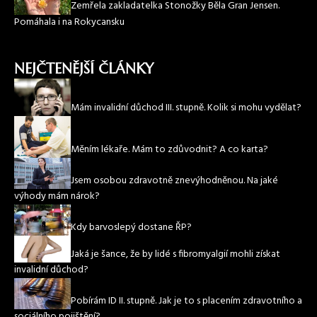
Zemřela zakladatelka Stonožky Běla Gran Jensen.
Pomáhala i na Rokycansku
NEJČTENĚJŠÍ ČLÁNKY
Mám invalidní důchod III. stupně. Kolik si mohu vydělat?
Měním lékaře. Mám to zdůvodnit? A co karta?
Jsem osobou zdravotně znevýhodněnou. Na jaké
výhody mám nárok?
Kdy barvoslepý dostane ŘP?
Jaká je šance, že by lidé s fibromyalgií mohli získat
invalidní důchod?
Pobírám ID II. stupně. Jak je to s placením zdravotního a
sociálního pojištění?