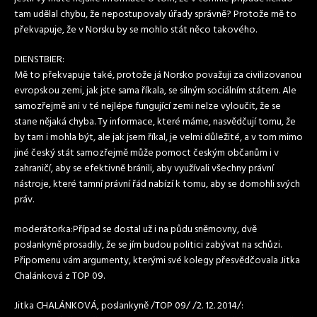
tam udělal chybu, že nepostupovaly úřady správně? Protože mě to
překvapuje, že v Norsku by se mohlo stát něco takového.
DIENSTBIER:
Mě to překvapuje také, protože já Norsko považuji za civilizovanou
evropskou zemi, jak jste sama říkala, se silným sociálním státem. Ale
samozřejmě ani v té nejlépe fungující zemi nelze vyloučit, že se
stane nějaká chyba. Ty informace, které máme, nasvědčují tomu, že
by tam i mohla být, ale jak jsem říkal, je velmi důležité, a v tom mimo
jiné český stát samozřejmě může pomoct českým občanům i v
zahraničí, aby se efektivně bránili, aby využívali všechny právní
nástroje, které tamní právní řád nabízí k tomu, aby se domohli svých
práv.
moderátorka:Případ se dostal už i na půdu sněmovny, dvě
poslankyně prosadily, že se jím budou politici zabývat na schůzi.
Připomenu vám argumenty, kterými své kolegy přesvědčovala Jitka
Chalánková z TOP 09.
Jitka CHALÁNKOVÁ, poslankyně /TOP 09/ /2. 12. 2014/: