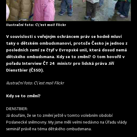
ilustrační foto: C\'est moi! Flickr
V souvislosti s veřejným ochráncem práv se hodně mluví
taky o dětském ombudsmanovi, protože Česko je jednou z
posledních zemí ze čtyř v Evropské unii, která dosud nemá
dětského ombudsmana. Kdy se to změní? O tom hovořil v
pořadu Interview ČT 24 ministr pro lidská práva Jiří
Dienstbier (ČSSD).
ilustrační foto: C\’est moi! Flickr
Kdy se to změní?
DIENSTBIER:
Já doufám, že se to změní ještě v tomto volebním období
Poslanecké sněmovny. My jsme měli velmi nedávno na Úřadu vlády
seminář právě na téma dětského ombudsmana.