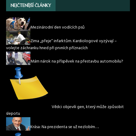
NEJČTENĚJŠÍ ČLÁNKY
Mezinárodní den vodících psů
Zima „přeje“ infarktům. Kardiologové vyzývají –
volejte záchranku hned při prvních příznacích
Mám nárok na příspěvek na přestavbu automobilu?
Vědci objevili gen, který může způsobit
slepotu
Krása: Na prezidenta se už nezlobím….