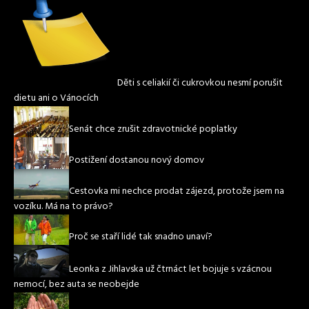
Děti s celiakií či cukrovkou nesmí porušit
dietu ani o Vánocích
Senát chce zrušit zdravotnické poplatky
Postižení dostanou nový domov
Cestovka mi nechce prodat zájezd, protože jsem na
vozíku. Má na to právo?
Proč se staří lidé tak snadno unaví?
Leonka z Jihlavska už čtrnáct let bojuje s vzácnou
nemocí, bez auta se neobejde