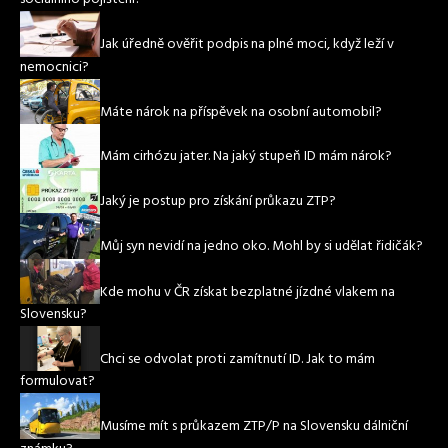
Jak úředně ověřit podpis na plné moci, když leží v
nemocnici?
Máte nárok na příspěvek na osobní automobil?
Mám cirhózu jater. Na jaký stupeň ID mám nárok?
Jaký je postup pro získání průkazu ZTP?
Můj syn nevidí na jedno oko. Mohl by si udělat řidičák?
Kde mohu v ČR získat bezplatné jízdné vlakem na
Slovensku?
Chci se odvolat proti zamítnutí ID. Jak to mám
formulovat?
Musíme mít s průkazem ZTP/P na Slovensku dálniční