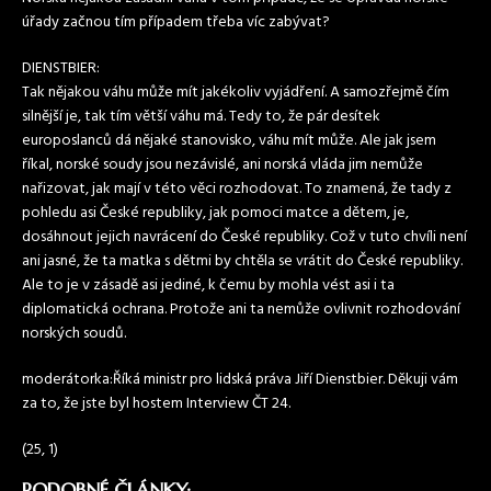
úřady začnou tím případem třeba víc zabývat?
DIENSTBIER:
Tak nějakou váhu může mít jakékoliv vyjádření. A samozřejmě čím
silnější je, tak tím větší váhu má. Tedy to, že pár desítek
europoslanců dá nějaké stanovisko, váhu mít může. Ale jak jsem
říkal, norské soudy jsou nezávislé, ani norská vláda jim nemůže
nařizovat, jak mají v této věci rozhodovat. To znamená, že tady z
pohledu asi České republiky, jak pomoci matce a dětem, je,
dosáhnout jejich navrácení do České republiky. Což v tuto chvíli není
ani jasné, že ta matka s dětmi by chtěla se vrátit do České republiky.
Ale to je v zásadě asi jediné, k čemu by mohla vést asi i ta
diplomatická ochrana. Protože ani ta nemůže ovlivnit rozhodování
norských soudů.
moderátorka:Říká ministr pro lidská práva Jiří Dienstbier. Děkuji vám
za to, že jste byl hostem Interview ČT 24.
(25, 1)
PODOBNÉ ČLÁNKY: