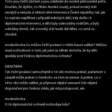
Toto jsou čeští občané a jsou odebráni do norské pěstounské péče.
Doufám, že slyšíte, co říkám. Norské soudy, pokud norský stát
neuslyší a nebude si vědom silné intervence České republiky tak, jak
to nastalo například v případě indických dětí, kdy došlo i k
diplomatické intervenci, a děti byly odevzdány rodičům, a byly
odeslány domů, tak si norský stát bude dál dělat, co uzná za
vhodné.
moderátorka:Co můžou čeští poslanci v téhle kauze udělat? Můžou
snad rozhodnout o tom, jak jsem se někde dočetla, že by děti
spadaly pod českou diplomatickou ochranu?
DIENSTBIER:
Tak čeští poslanci samozřejmě o té věci mohou jednat, parlament v
zásadě může jednat o čemkoliv, na čem se usnese. A jediné, co v
této věci může udělat, je přijmout nějaké usnesení. Dát nějaké
doporučení pro českou vládu, jak má postupovat, ale.
moderátorka:
O té diplomatické ochraně rozhoduje kdo?