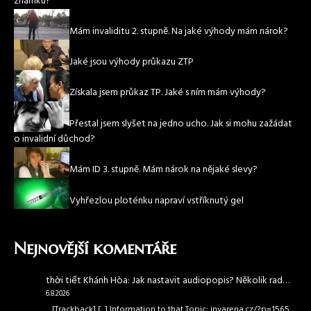
známku?
Mám invaliditu 2. stupně. Na jaké výhody mám nárok?
Jaké jsou výhody průkazu ZTP
Získala jsem průkaz TP. Jaké s ním mám výhody?
Přestal jsem slyšet na jedno ucho. Jak si mohu zažádat
o invalidní důchod?
Mám ID 3. stupně. Mám nárok na nějaké slevy?
Vyhřezlou ploténku napraví vstříknutý gel
Nejnovější komentáře
thời tiết Khánh Hòa
:
Jak nastavit audiopopis? Několik rad…
6.8.2026
... [Trackback] [...] Information to that Topic: invarena.cz/?p=1565