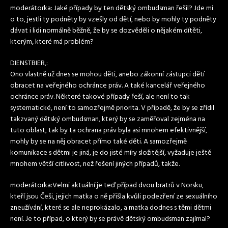
moderátorka: Jaké případy by ten dětský ombudsman řešil? Jde mi
o to, jestli ty podněty by vzešly od dětí, nebo by mohly ty podněty
dávat i lidi normálně běžně, že by se dozvěděli o nějakém dítěti,
kterým, které má problém?
DIENSTBIER,:
Ono vlastně už dnes se mohou děti, anebo zákonní zástupci dětí
obracet na veřejného ochránce práv. A také kancelář veřejného
ochránce práv. Některé takové případy řeší, ale není to tak
systematické, není to samozřejmě priorita. V případě, že by se zřídil
takzvaný dětský ombudsman, který by se zaměřoval zejména na
tuto oblast, tak by ta ochrana práv byla asi mnohem efektivnější,
mohly by se na něj obracet přímo také děti. A samozřejmě
komunikace s dětmi je jiná, je do jisté míry složitější, vyžaduje ještě
mnohem větší citlivost, než řešení jiných případů, takže.
moderátorka:Velmi aktuální je teď případ dvou bratrů v Norsku,
kteří jsou Češi, jejich matka o ně přišla kvůli podezření ze sexuálního
zneužívání, které se ale neprokázalo, a matka dodnes s těmi dětmi
není. Je to případ, o který by se právě dětský ombudsman zajímal?