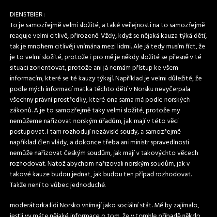
DIENSTBIER :
To je samozřejmě velmi složité, a také veřejnosti na to samozřejmě
reaguje velmi citlivě, přirozeně. Vždy, když se nějaká kauza týká dětí,
tak je mnohem citlivěji vnímána mezi lidmi. Ale já tedy musím říct, že
je to velmi složité, protože i pro mě je někdy složité se přesně v té
situaci zorientovat, protože ani já nemám přístup ke všem
informacím, které se té kauzy týkají. Například je velmi důležité, že
podle mých informací matka těchto dětí v Norsku nevyčerpala
všechny právní prostředky, které ona sama má podle norských
zákonů. A je to samozřejmě taky velmi složité, protože my
nemůžeme nařizovat norským úřadům, jak mají v této věci
postupovat. I tam rozhodují nezávislé soudy, a samozřejmě
například člen vlády, a dokonce třeba ani ministr spravedlnosti
nemůže nařizovat českým soudům, jak mají v takovýchto věcech
rozhodovat. Natož abychom nařizovali norským soudům, jak v
takové kauze budou jednat, jak budou ten případ rozhodovat.
Takže není to vůbec jednoduché.
moderátorka:lidi Norsko vnímají jako sociální stát. Mě by zajímalo,
jestli vy máte nějaké informace o tom, že v tomhle případě někdo