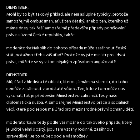
DIENSTBIER,:
Mohl by to být takový příklad, ale není asi úplně typický, protože
samozřejmě ombudsman, ať už ten dětský, anebo ten, kterého už
máme dnes, tak řeší samozřejmě především případy porušování
práv na území České republiky, takže.
moderátorka:Nakolik do tohoto případu může zasáhnout český
stát, potažmo třeba váš úřad? Protože vy jste ministr pro lidská
práva, můžete se vy v tom nějakým způsobem angažovat?
DIENSTBIER:
Můj úřad z hlediska té oblasti, kterou já mám na starosti, do toho
nemůže zasáhnout v podstatě vůbec. Ten, kdo v tom může cosi
vykonat, tak je především Ministerstvo zahraničí. Tedy naše
diplomatická služba. A samozřejmě Ministerstvo práce a sociálních
věcí, které pod sebou má Úřad pro mezinárodně právní ochranu dětí.
moderátorka:Je tedy podle vás možné do takového případu, který
je určitě velmi složitý, jsou tam vztahy rodinné, zasáhnout
spravedlivě? Je to vůbec podle vás možné?