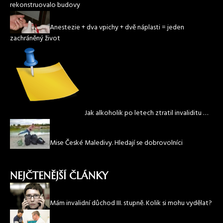
rekonstruovalo budovy
Anestezie + dva vpichy + dvě náplasti = jeden
zachráněný život
Jak alkoholik po letech ztratil invaliditu …
Mise České Maledivy. Hledají se dobrovolníci
NEJČTENĚJŠÍ ČLÁNKY
Mám invalidní důchod III. stupně. Kolik si mohu vydělat?