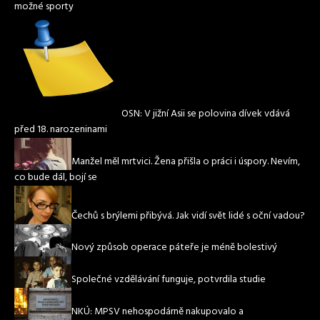
možné sporty
OSN: V jižní Asii se polovina dívek vdává
před 18. narozeninami
Manžel měl mrtvici. Žena přišla o práci i úspory. Nevím,
co bude dál, bojí se
Čechů s brýlemi přibývá. Jak vidí svět lidé s oční vadou?
Nový způsob operace páteře je méně bolestivý
Společné vzdělávání funguje, potvrdila studie
NKÚ: MPSV nehospodárně nakupovalo a