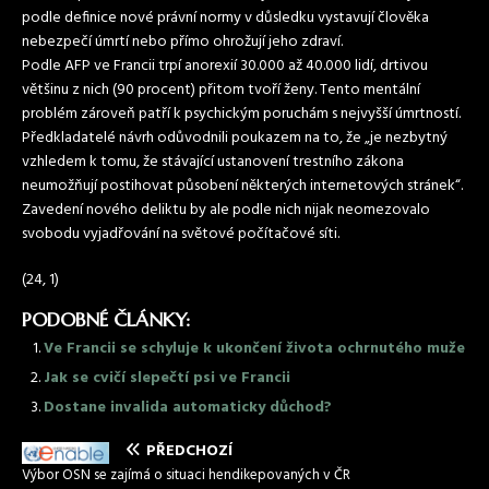
podle definice nové právní normy v důsledku vystavují člověka
nebezpečí úmrtí nebo přímo ohrožují jeho zdraví.
Podle AFP ve Francii trpí anorexií 30.000 až 40.000 lidí, drtivou
většinu z nich (90 procent) přitom tvoří ženy. Tento mentální
problém zároveň patří k psychickým poruchám s nejvyšší úmrtností.
Předkladatelé návrh odůvodnili poukazem na to, že „je nezbytný
vzhledem k tomu, že stávající ustanovení trestního zákona
neumožňují postihovat působení některých internetových stránek“.
Zavedení nového deliktu by ale podle nich nijak neomezovalo
svobodu vyjadřování na světové počítačové síti.
(24, 1)
PODOBNÉ ČLÁNKY:
Ve Francii se schyluje k ukončení života ochrnutého muže
Jak se cvičí slepečtí psi ve Francii
Dostane invalida automaticky důchod?
PŘEDCHOZÍ
Výbor OSN se zajímá o situaci hendikepovaných v ČR