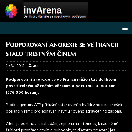
Podporování anorexie se ve Francii
stalo trestným činem
3.4.2015
admin
Podporování anorexie se ve Francii může stát deliktem
postižitelným až ročním vězením a pokutou 10.000 eur
(276.000 korun).
Podle agentury AFP příslušné ustanovení schválili v noci na dnešek
poslanci v rámci projednávání návrhu nového zdravotního zákona.
Cílem je postihovat nabádání, zejména na internetu, k nadměrné
štíhlosti prostřednictvím dlouhodobých dietních omezení, jež