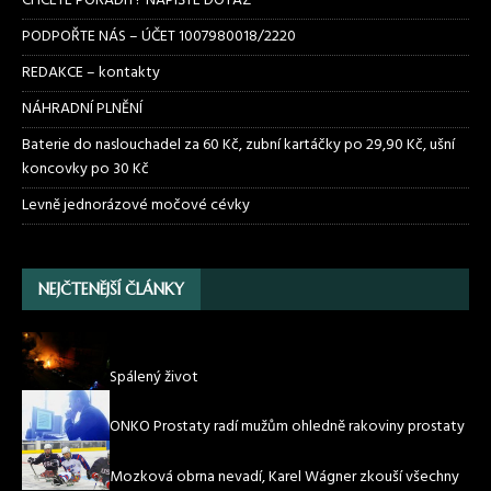
CHCETE PORADIT? NAPIŠTE DOTAZ
PODPOŘTE NÁS – ÚČET 1007980018/2220
REDAKCE – kontakty
NÁHRADNÍ PLNĚNÍ
Baterie do naslouchadel za 60 Kč, zubní kartáčky po 29,90 Kč, ušní
koncovky po 30 Kč
Levně jednorázové močové cévky
NEJČTENĚJŠÍ ČLÁNKY
Spálený život
ONKO Prostaty radí mužům ohledně rakoviny prostaty
Mozková obrna nevadí, Karel Wágner zkouší všechny