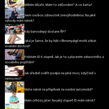
Měním lékaře. Mám to zdůvodnit? A co karta?
Jsem osobou zdravotně znevýhodněnou. Na jaké
výhody mám nárok?
Kdy barvoslepý dostane ŘP?
Jaká je šance, že by lidé s fibromyalgií mohli získat
invalidní důchod?
Pobírám ID II. stupně. Jak je to s placením zdravotního a
sociálního pojištění?
Jak úředně ověřit podpis na plné moci, když leží v
nemocnici?
Máte nárok na příspěvek na osobní automobil?
Mám cirhózu jater. Na jaký stupeň ID mám nárok?