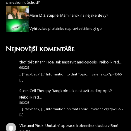
o invalidní důchod?
Mám ID 3. stupně. Mám nárok na nějaké slevy?
Vyhřezlou ploténku napraví vstříknutý gel
Nejnovější komentáře
thời tiết Khánh Hòa
:
Jak nastavit audiopopis? Několik rad…
6.8.2026
... [Trackback] [...] Information to that Topic: invarena.cz/?p=1565
[...]
Stem Cell Therapy Bangkok
:
Jak nastavit audiopopis?
Několik rad…
5.8.2026
... [Trackback] [...] Information on that Topic: invarena.cz/?p=1565
[...]
Vlastimil Pírek
:
Unikátní operace kolenního kloubu v Brně