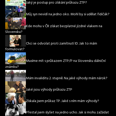
Jaký je postup pro získání průkazu ZTP?
Můj syn nevidí na jedno oko. Mohl by si udělat řidičák?
Kde mohu v ČR získat bezplatné jízdné vlakem na
Slovensku?
Chci se odvolat proti zamítnutí ID. Jak to mám
formulovat?
Musíme mít s průkazem ZTP/P na Slovensku dálniční
známku?
Mám invaliditu 2. stupně. Na jaké výhody mám nárok?
Jaké jsou výhody průkazu ZTP
Získala jsem průkaz TP. Jaké s ním mám výhody?
Přestal jsem slyšet na jedno ucho. Jak si mohu zažádat