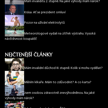
Mám invaliditu 2. stupně. Na jaké výhody mám nárok?
Krása: Ať se prezident omluví
Pozor na užívání elektrolytů
Meteorologové vydali na zítřek výstrahu. Vysoká
návštěvnost koupališť
NEJČTENĚJŠÍ ČLÁNKY
Mám invalidní důchod III. stupně. Kolik si mohu vydělat?
Měním lékaře. Mám to zdůvodnit? A co karta?
Jsem osobou zdravotně znevýhodněnou. Na jaké
výhody mám nárok?