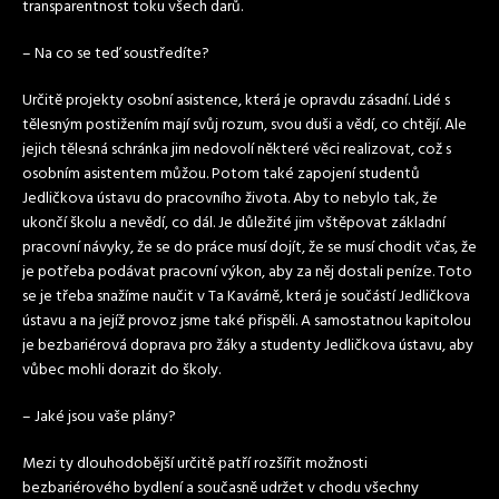
transparentnost toku všech darů.
– Na co se teď soustředíte?
Určitě projekty osobní asistence, která je opravdu zásadní. Lidé s
tělesným postižením mají svůj rozum, svou duši a vědí, co chtějí. Ale
jejich tělesná schránka jim nedovolí některé věci realizovat, což s
osobním asistentem můžou. Potom také zapojení studentů
Jedličkova ústavu do pracovního života. Aby to nebylo tak, že
ukončí školu a nevědí, co dál. Je důležité jim vštěpovat základní
pracovní návyky, že se do práce musí dojít, že se musí chodit včas, že
je potřeba podávat pracovní výkon, aby za něj dostali peníze. Toto
se je třeba snažíme naučit v Ta Kavárně, která je součástí Jedličkova
ústavu a na jejíž provoz jsme také přispěli. A samostatnou kapitolou
je bezbariérová doprava pro žáky a studenty Jedličkova ústavu, aby
vůbec mohli dorazit do školy.
– Jaké jsou vaše plány?
Mezi ty dlouhodobější určitě patří rozšířit možnosti
bezbariérového bydlení a současně udržet v chodu všechny