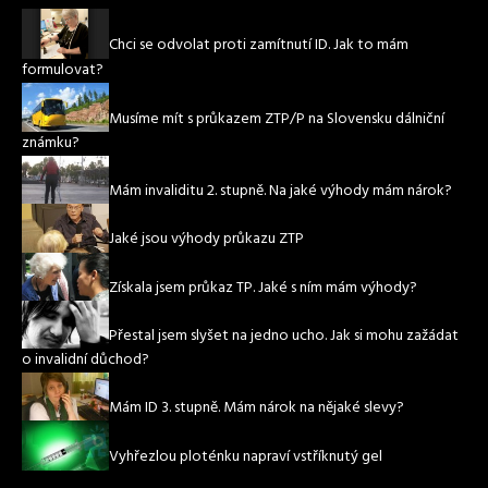
Chci se odvolat proti zamítnutí ID. Jak to mám
formulovat?
Musíme mít s průkazem ZTP/P na Slovensku dálniční
známku?
Mám invaliditu 2. stupně. Na jaké výhody mám nárok?
Jaké jsou výhody průkazu ZTP
Získala jsem průkaz TP. Jaké s ním mám výhody?
Přestal jsem slyšet na jedno ucho. Jak si mohu zažádat
o invalidní důchod?
Mám ID 3. stupně. Mám nárok na nějaké slevy?
Vyhřezlou ploténku napraví vstříknutý gel