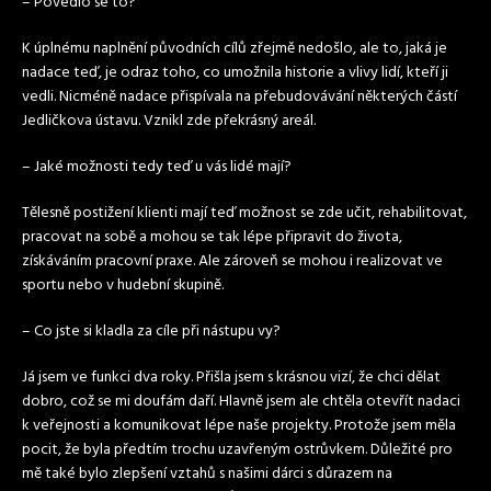
– Povedlo se to?
K úplnému naplnění původních cílů zřejmě nedošlo, ale to, jaká je
nadace teď, je odraz toho, co umožnila historie a vlivy lidí, kteří ji
vedli. Nicméně nadace přispívala na přebudovávání některých částí
Jedličkova ústavu. Vznikl zde překrásný areál.
– Jaké možnosti tedy teď u vás lidé mají?
Tělesně postižení klienti mají teď možnost se zde učit, rehabilitovat,
pracovat na sobě a mohou se tak lépe připravit do života,
získáváním pracovní praxe. Ale zároveň se mohou i realizovat ve
sportu nebo v hudební skupině.
– Co jste si kladla za cíle při nástupu vy?
Já jsem ve funkci dva roky. Přišla jsem s krásnou vizí, že chci dělat
dobro, což se mi doufám daří. Hlavně jsem ale chtěla otevřít nadaci
k veřejnosti a komunikovat lépe naše projekty. Protože jsem měla
pocit, že byla předtím trochu uzavřeným ostrůvkem. Důležité pro
mě také bylo zlepšení vztahů s našimi dárci s důrazem na