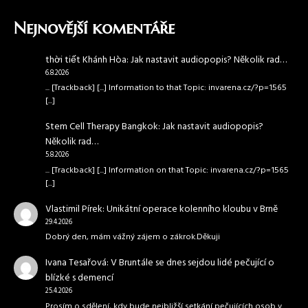
Nejnovější komentáře
thời tiết Khánh Hòa
:
Jak nastavit audiopopis? Několik rad…
6.8.2026
... [Trackback] [...] Information to that Topic: invarena.cz/?p=1565
[...]
Stem Cell Therapy Bangkok
:
Jak nastavit audiopopis?
Několik rad…
5.8.2026
... [Trackback] [...] Information on that Topic: invarena.cz/?p=1565
[...]
Vlastimil Pírek
:
Unikátní operace kolenního kloubu v Brně
29.4.2026
Dobrý den, mám vážný zájem o zákrok.Děkuji
Ivana Tesařová
:
V Bruntále se dnes sejdou lidé pečující o
blízké s demencí
25.4.2026
Prosím o sdělení, kdy bude nejbližší setkání pečujících osob v