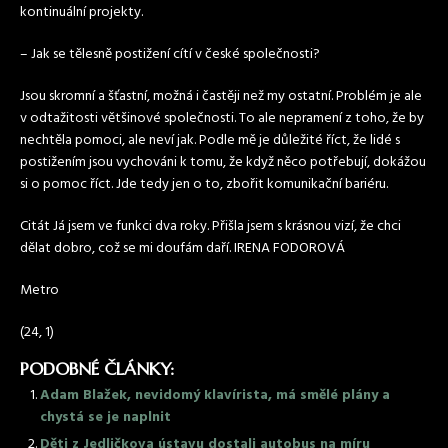
kontinuální projekty.
– Jak se tělesně postižení cítí v české společnosti?
Jsou skromní a šťastní, možná i častěji než my ostatní. Problém je ale
v odtažitosti většinové společnosti. To ale nepramení z toho, že by
nechtěla pomoci, ale neví jak. Podle mě je důležité říct, že lidé s
postižením jsou vychováni k tomu, že když něco potřebují, dokážou
si o pomoc říct. Jde tedy jen o to, zbořit komunikační bariéru.
Citát Já jsem ve funkci dva roky. Přišla jsem s krásnou vizí, že chci
dělat dobro, což se mi doufám daří. IRENA FODOROVÁ
Metro
(24, 1)
PODOBNÉ ČLÁNKY:
Adam Blažek, nevidomý klavírista, má smělé plány a
chystá se je naplnit
Děti z Jedličkova ústavu dostali autobus na míru