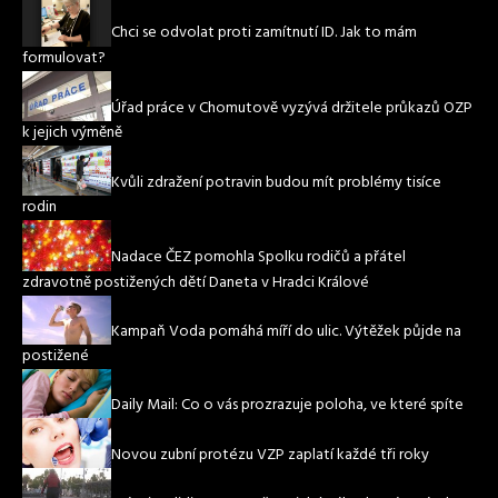
Chci se odvolat proti zamítnutí ID. Jak to mám
formulovat?
Úřad práce v Chomutově vyzývá držitele průkazů OZP
k jejich výměně
Kvůli zdražení potravin budou mít problémy tisíce
rodin
Nadace ČEZ pomohla Spolku rodičů a přátel
zdravotně postižených dětí Daneta v Hradci Králové
Kampaň Voda pomáhá míří do ulic. Výtěžek půjde na
postižené
Daily Mail: Co o vás prozrazuje poloha, ve které spíte
Novou zubní protézu VZP zaplatí každé tři roky