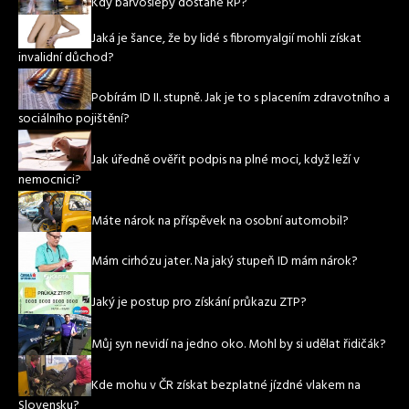
Kdy barvoslepý dostane ŘP?
Jaká je šance, že by lidé s fibromyalgií mohli získat
invalidní důchod?
Pobírám ID II. stupně. Jak je to s placením zdravotního a
sociálního pojištění?
Jak úředně ověřit podpis na plné moci, když leží v
nemocnici?
Máte nárok na příspěvek na osobní automobil?
Mám cirhózu jater. Na jaký stupeň ID mám nárok?
Jaký je postup pro získání průkazu ZTP?
Můj syn nevidí na jedno oko. Mohl by si udělat řidičák?
Kde mohu v ČR získat bezplatné jízdné vlakem na
Slovensku?