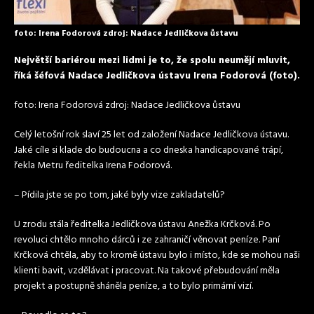
foto: Irena Fodorová zdroj: Nadace Jedličkova ůstavu
Největší bariérou mezi lidmi je to, že spolu neumějí mluvit,
říká šéfová Nadace Jedličkova ústavu Irena Fodorová (foto).
foto: Irena Fodorová zdroj: Nadace Jedličkova ůstavu
Celý letošní rok slaví 25 let od založení Nadace Jedličkova ústavu.
Jaké cíle si klade do budoucna a co dneska handicapované trápí,
řekla Metru ředitelka Irena Fodorová.
– Pídila jste se po tom, jaké byly vize zakladatelů?
U zrodu stála ředitelka Jedličkova ústavu Anežka Krčková. Po
revoluci chtělo mnoho dárců i ze zahraničí věnovat peníze. Paní
Krčková chtěla, aby to kromě ústavu bylo i místo, kde se mohou naši
klienti bavit, vzdělávat i pracovat. Na takové přebudování měla
projekt a postupně sháněla peníze, a to bylo primární vizí.