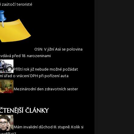
ě zaútočí teroristé
OSN: V jižní Asii se polovina
 vdává před 18. narozeninami
Příští rok již nebude možné požádat
ní úřad o vrácení DPH při pořízení auta
Mezinárodní den zdravotních sester
ČTENĚJŠÍ ČLÁNKY
Mám invalidní důchod III. stupně. Kolik si
vydělat?