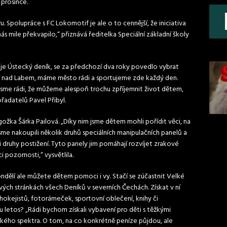
 prosince.
u. Spolupráce s FC Lokomotif je ale o to cennější, že iniciativa
ás mile překvapilo,“ přiznává ředitelka Speciální základní školy
 je Ústecký deník, se za předchozí dva roky povedlo vybrat
stí nad Labem, máme město rádi a sportujeme zde každý den.
sme rádi, že můžeme alespoň trochu zpříjemnit život dětem,
řadatelů Pavel Přibyl.
gožka Šárka Pailová. „Díky nim jsme dětem mohli pořídit věci, na
sme nakoupili několik druhů speciálních manipulačních panelů a
i druhy postižení. Tyto panely jim pomáhají rozvíjet zrakové
 pozornosti,“ vysvětlila.
pondělí ale můžete dětem pomoci i vy. Stačí se zúčastnit Velké
ých stránkách všech Deníků v severních Čechách. Získat v ní
hokejistů, fotorámeček, sportovní oblečení, knihy či
letos? „Rádi bychom získali vybavení pro děti s těžkými
ckého spektra. O tom, na co konkrétně peníze půjdou, ale