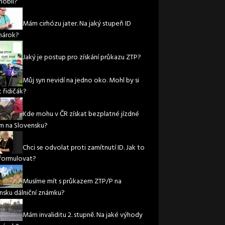
obil?
Mám cirhózu jater. Na jaký stupeň ID
nárok?
Jaký je postup pro získání průkazu ZTP?
Můj syn nevidí na jedno oko. Mohl by si
 řidičák?
Kde mohu v ČR získat bezplatné jízdné
m na Slovensku?
Chci se odvolat proti zamítnutí ID. Jak to
formulovat?
Musíme mít s průkazem ZTP/P na
nsku dálniční známku?
Mám invaliditu 2. stupně. Na jaké výhody