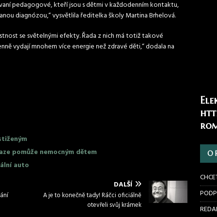
vaní pedagogové, kteří jsou s dětmi v každodenním kontaktu,
danou diagnózou,“ vysvětlila ředitelka školy Martina Brhelová.
místnost se světelnými efekty. Řada z nich má totiž takové
nně vydají mnohem více energie než zdravé děti,“ dodala na
Ele
htt
rom
stiženým
 Praze pomůže nemocným dětem
O 
lní auto
CHCE
DALŠÍ
PODP
ání
A je to konečně tady! Ráčci oficiálně
otevřeli svůj krámek
REDAK