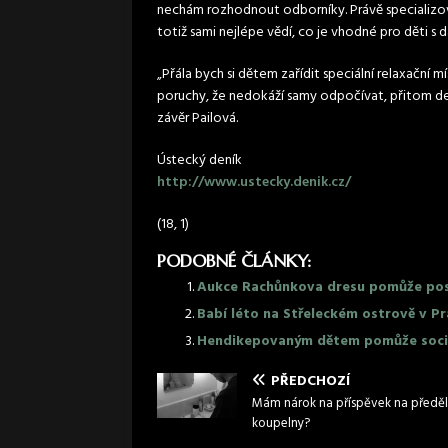
nechám rozhodnout odborníky. Právě specializo
totiž sami nejlépe vědí, co je vhodné pro děti s 
„Přála bych si dětem zařídit speciální relaxační 
poruchy, že nedokáží samy odpočívat, přitom de
závěr Pailová.
Ústecký deník
http://www.ustecky.denik.cz/
(18, 1)
PODOBNÉ ČLÁNKY:
Aukce Rachůnkova dresu pomůže po
Babí léto na Střeleckém ostrově v
Hendikepovaným dětem pomůže sociá
PŘEDCHOZÍ
Mám nárok na příspěvek na předěl
koupelny?