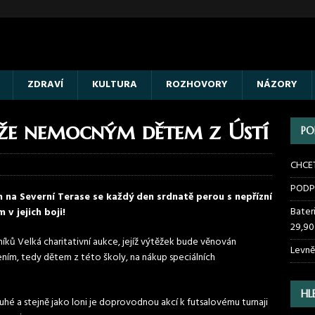
ZDRAVÍ
KULTURA
ROZHOVORY
NÁZORY
že nemocným dětem z Ústí
PO
CHCE
PODP
m na Severní Terase se každý den srdnatě perou s nepřízní
Bater
 v jejich boji!
29,90
níků Velká charitativní aukce, jejíž výtěžek bude věnován
Levně
ením, tedy dětem z této školy, na nákup speciálních
HL
hé a stejně jako loni je doprovodnou akcí k futsalovému turnaji