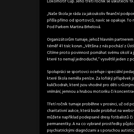
Lokomotif Cup. Jeho třetí ročník se uskuteční 19.
„Naše škola je ráda za jakoukoliv finanční podpor
přišla přímo od sportovců, navíc se opakuje. To n
Pod Parkem Martina Brhelová.
Organizátorům turnaje, jehož hlavním partnerem
téměř 41 tisíc korun. „Většina z nás pochází z Ú
Cítíme proto povinnost pomáhat svému okolí a j
které to nemají jednoduché,“ vysvětlil jeden z po
Spolupráci se sportovci oceňuje i speciální peda
které škola neměla peníze. Za loňský příspěvek j
kuličkodrah, které jsou vhodné pro děti s různým
vnímání, jemnou a hrubou motoriku či koncentraci
Třetí ročník turnaje proběhne v prosinci, už od 
charitativní aukce, která bude probíhat na webov
můžete například podepsané dresy fotbalistů či 
permanentky. A na co vybrané prostředky půjdou 
psychiatrickými diagnózami a s poruchou autisti