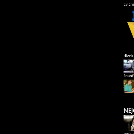
cvičn
dívek
finanč
NEJ
mohu 