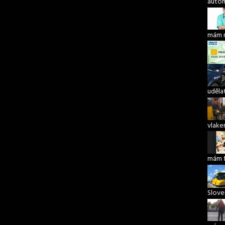
autom
mám 
udělat
vlake
mám 
Slove