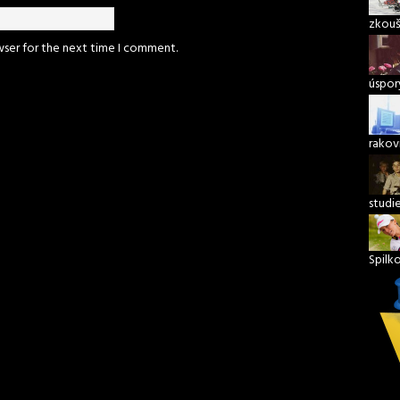
zkouš
wser for the next time I comment.
úspory
rakov
studi
Spilk