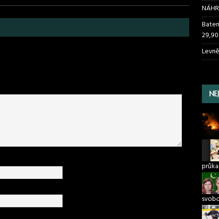
NÁHR
Bater
29,90
Levně
NE
průka
svob