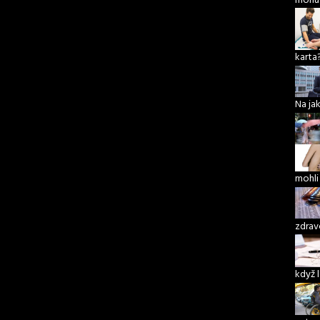
karta
Na ja
mohli
zdrav
když 