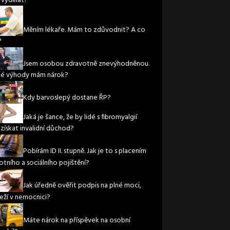
Měním lékaře. Mám to zdůvodnit? A co
?
Jsem osobou zdravotně znevýhodněnou.
ké výhody mám nárok?
Kdy barvoslepý dostane ŘP?
Jaká je šance, že by lidé s fibromyalgií
 získat invalidní důchod?
Pobírám ID II. stupně. Jak je to s placením
otního a sociálního pojištění?
Jak úředně ověřit podpis na plné moci,
leží v nemocnici?
Máte nárok na příspěvek na osobní