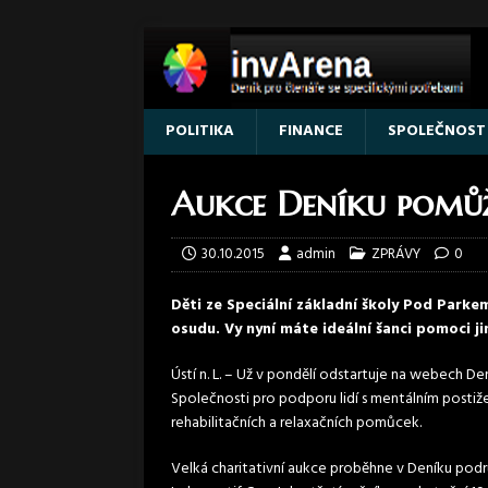
POLITIKA
FINANCE
SPOLEČNOST
Aukce Deníku pomů
30.10.2015
admin
ZPRÁVY
0
Děti ze Speciální základní školy Pod Parke
osudu. Vy nyní máte ideální šanci pomoci jim
Ústí n. L. – Už v pondělí odstartuje na webech De
Společnosti pro podporu lidí s mentálním postiž
rehabilitačních a relaxačních pomůcek.
Velká charitativní aukce proběhne v Deníku podru