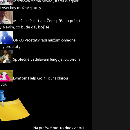
Mozková obrna nevadí, Karel Wágner
í všechny možné sporty
Manžel měl mrtvici. Žena přišla o práci i
. Nevím, co bude dál, bojí se
ONKO Prostaty radí mužům ohledně
iny prostaty
Společné vzdělávání funguje, potvrdila
e
Lymfom Help Golf Tour s Klárou
ovou
Na pražské metro dnes v noci