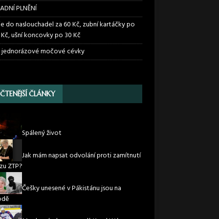
ADNÍ PLNĚNÍ
ie do naslouchadel za 60 Kč, zubní kartáčky po
 Kč, ušní koncovky po 30 Kč
 jednorázové močové cévky
JČTENĚJŠÍ ČLÁNKY
Spálený život
Jak mám napsat odvolání proti zamítnutí
zu ZTP?
Češky unesené v Pákistánu jsou na
odě