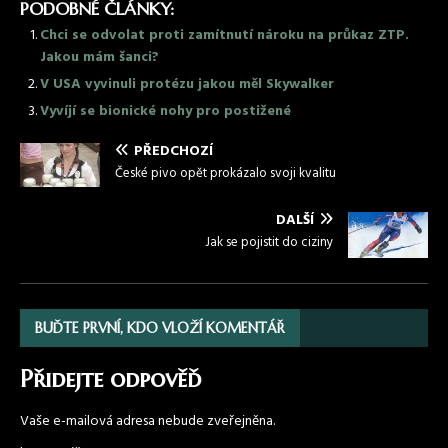
PODOBNÉ ČLÁNKY:
Chci se odvolat proti zamítnutí nároku na průkaz ZTP.
Jakou mám šanci?
V USA vyvinuli protézu jakou měl Skywalker
Vyvíjí se bionické nohy pro postižené
PŘEDCHOZÍ
České pivo opět prokázalo svoji kvalitu
DALŠÍ
Jak se pojistit do ciziny
BUĎTE PRVNÍ, KDO VLOŽÍ KOMENTÁŘ
Přidejte odpověď
Vaše e-mailová adresa nebude zveřejněna.