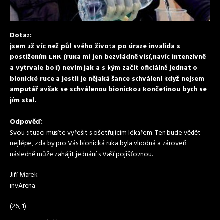
Dotaz:
jsem už víc než půl svého života po úraze invalida s
postižením LHK (ruka mi jen bezvládně visí,navíc intenzivně
a vytrvale bolí) nevím jak a s kým začít oficiálně jednat o
bionické ruce a jestli je nějaká šance schválení když nejsem
amputář avšak se schválenou bionickou končetinou bych se
jím stal.
Odpověď:
Svou situaci musíte vyřešit s ošetřujícím lékařem. Ten bude vědět
nejlépe, zda by pro Vás bionická ruka byla vhodná a zároveň
následně může zahájit jednání s Vaší pojišťovnou.
Jiří Marek
invArena
(26, 1)