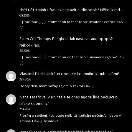
thời tiết Khánh Hòa
:
Jak nastavit audiopopis? Několik rad…
6.8.2026
... [Trackback] [...] Information to that Topic: invarena.cz/?p=1565
[...]
Stem Cell Therapy Bangkok
:
Jak nastavit audiopopis?
Několik rad…
5.8.2026
... [Trackback] [...] Information on that Topic: invarena.cz/?p=1565
[...]
Vlastimil Pírek
:
Unikátní operace kolenního kloubu v Brně
29.4.2026
Dobrý den, mám vážný zájem o zákrok.Děkuji
Ivana Tesařová
:
V Bruntále se dnes sejdou lidé pečující o
blízké s demencí
25.4.2026
Prosím o sdělení, kdy bude nejbližší setkání pečujících osob v
Krnově. Děkuji. Tesařová