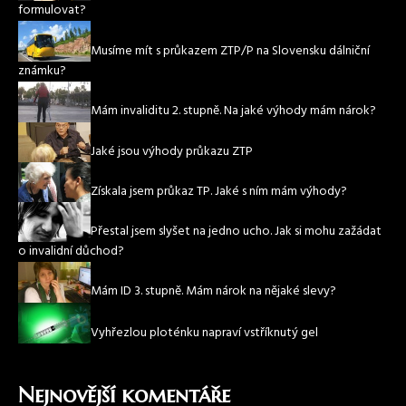
formulovat?
Musíme mít s průkazem ZTP/P na Slovensku dálniční
známku?
Mám invaliditu 2. stupně. Na jaké výhody mám nárok?
Jaké jsou výhody průkazu ZTP
Získala jsem průkaz TP. Jaké s ním mám výhody?
Přestal jsem slyšet na jedno ucho. Jak si mohu zažádat
o invalidní důchod?
Mám ID 3. stupně. Mám nárok na nějaké slevy?
Vyhřezlou ploténku napraví vstříknutý gel
Nejnovější komentáře