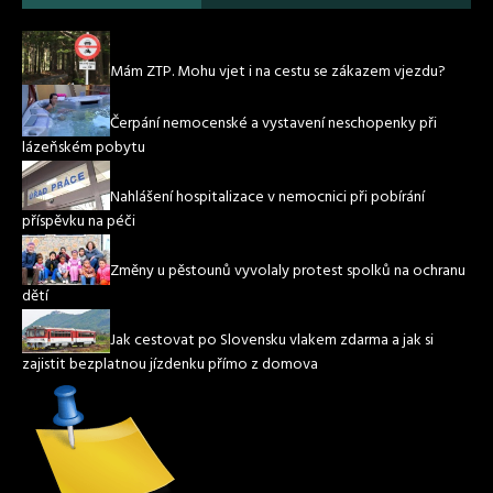
Mám ZTP. Mohu vjet i na cestu se zákazem vjezdu?
Čerpání nemocenské a vystavení neschopenky při
lázeňském pobytu
Nahlášení hospitalizace v nemocnici při pobírání
příspěvku na péči
Změny u pěstounů vyvolaly protest spolků na ochranu
dětí
Jak cestovat po Slovensku vlakem zdarma a jak si
zajistit bezplatnou jízdenku přímo z domova