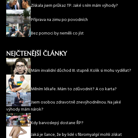
Získala jsem průkaz TP. Jaké s ním mám výhody?
Příprava na zimu po povodních
Bez pomoci by neměli co jíst
NEJČTENĚJŠÍ ČLÁNKY
Mám invalidní důchod III. stupně. Kolik si mohu vydělat?
Měním lékaře. Mám to zdůvodnit? A co karta?
Jsem osobou zdravotně znevýhodněnou. Na jaké
výhody mám nárok?
Kdy barvoslepý dostane ŘP?
Jaká je šance, že by lidé s fibromyalgií mohli získat