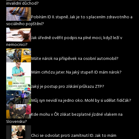
invalidní důchod?
Pobírám ID II. stupně. Jak je to s placením zdravotního a
sociálního pojištění?
Jak úředně ověřit podpis na plné moci, když leží v
nemocnici?
Máte nárok na příspěvek na osobní automobil?
Mám cirhózu jater. Na jaký stupeň ID mám nárok?
Jaký je postup pro získání průkazu ZTP?
Můj syn nevidí na jedno oko. Mohl by si udělat řidičák?
Kde mohu v ČR získat bezplatné jízdné vlakem na
Slovensku?
Chci se odvolat proti zamítnutí ID. Jak to mám