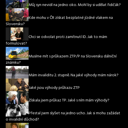
Můj syn nevidí na jedno oko. Mohl by si udělat řidičák?
Kde mohu v ČR získat bezplatné jízdné vlakem na
Slovensku?
Chci se odvolat proti zamítnutí ID. Jak to mám
formulovat?
Musíme mít s průkazem ZTP/P na Slovensku dálniční
známku?
Mám invaliditu 2. stupně. Na jaké výhody mám nárok?
Jaké jsou výhody průkazu ZTP
Získala jsem průkaz TP. Jaké s ním mám výhody?
Přestal jsem slyšet na jedno ucho. Jak si mohu zažádat
o invalidní důchod?