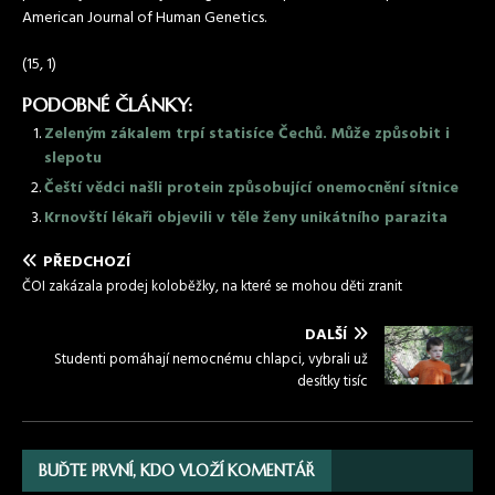
American Journal of Human Genetics.
(15, 1)
PODOBNÉ ČLÁNKY:
Zeleným zákalem trpí statisíce Čechů. Může způsobit i
slepotu
Čeští vědci našli protein způsobující onemocnění sítnice
Krnovští lékaři objevili v těle ženy unikátního parazita
PŘEDCHOZÍ
ČOI zakázala prodej koloběžky, na které se mohou děti zranit
DALŠÍ
Studenti pomáhají nemocnému chlapci, vybrali už
desítky tisíc
BUĎTE PRVNÍ, KDO VLOŽÍ KOMENTÁŘ