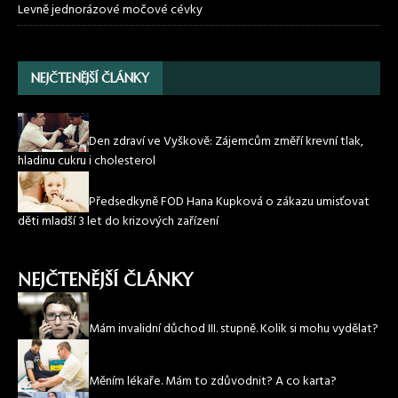
Levně jednorázové močové cévky
NEJČTENĚJŠÍ ČLÁNKY
Den zdraví ve Vyškově: Zájemcům změří krevní tlak,
hladinu cukru i cholesterol
Předsedkyně FOD Hana Kupková o zákazu umisťovat
děti mladší 3 let do krizových zařízení
NEJČTENĚJŠÍ ČLÁNKY
Mám invalidní důchod III. stupně. Kolik si mohu vydělat?
Měním lékaře. Mám to zdůvodnit? A co karta?