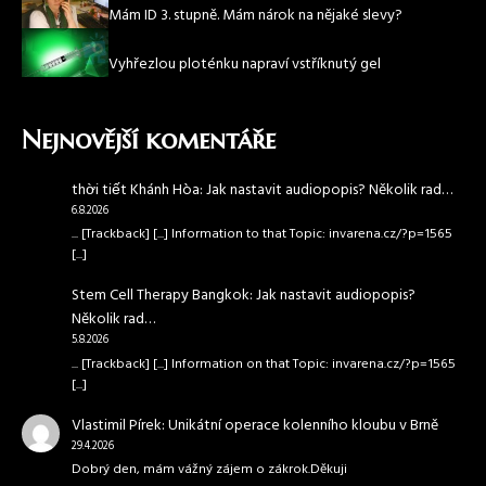
Mám ID 3. stupně. Mám nárok na nějaké slevy?
Vyhřezlou ploténku napraví vstříknutý gel
Nejnovější komentáře
thời tiết Khánh Hòa
:
Jak nastavit audiopopis? Několik rad…
6.8.2026
... [Trackback] [...] Information to that Topic: invarena.cz/?p=1565
[...]
Stem Cell Therapy Bangkok
:
Jak nastavit audiopopis?
Několik rad…
5.8.2026
... [Trackback] [...] Information on that Topic: invarena.cz/?p=1565
[...]
Vlastimil Pírek
:
Unikátní operace kolenního kloubu v Brně
29.4.2026
Dobrý den, mám vážný zájem o zákrok.Děkuji