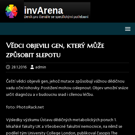
Vědci objevili gen, který může
způsobit slepotu
28.1.2016
admin
Čeští vědci objevili gen, jehož mutace způsobují vážnou dědičnou
vadu oční rohovky. Postižení mohou oslepnout. Objev umožní snáze
určit diagnózu a v budoucnu snad i cílenou léčbu.
foto: PhotoRack.net
Výsledky výzkumu Ústavu dědičných metabolických poruch 1.
lékařské fakulty UK a Všeobecné fakultní nemocnice, na němž se
podílel tým University College London, publikoval časopis The