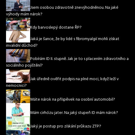
Jsem osobou zdravotně znevýhodněnou. Na jaké
výhody mám nárok?
Kdy barvoslepý dostane ŘP?
Jaká je šance, že by lidé s fibromyalgií mohli získat
invalidní důchod?
Pobírám ID II. stupně. Jak je to s placením zdravotního a
sociálního pojištění?
Jak úředně ověřit podpis na plné moci, když leží v
nemocnici?
Máte nárok na příspěvek na osobní automobil?
Mám cirhózu jater. Na jaký stupeň ID mám nárok?
Jaký je postup pro získání průkazu ZTP?