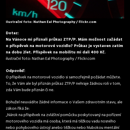
ilustrační foto: Nathan Eal Photography / Flickr.com
Dotaz:
Na Vánoce mi přiznali průkaz ZTP/P. Mám možnost zažádat
o příspěvek na motorové vozidlo? Průkaz je vystaven zatím
na dobu 2let. Příspěvek na mobilitu mi dali 400 Kč.
ilustrační foto: Nathan Eal Photography / Flickr.com
Odpověď:
O příspěvek na motorové vozidlo si samozřejmě požádat můžete.
To, že Vám ale byl přiznán průkaz ZTP/P nehraje žádnou roli v tom,
zda Vám bude přiznán či ne.
Bohužel neuvádíte žádné informace o Vašem zdravotním stavu, ale
zákon říká že:
„Nárok na příspěvek na zvláštní pomůcku poskytovaný na pořízení
motorového vozidla má osoba, která má těžkou vadu nosného
nebo pohybového ústrojí anebo těžkou nebo hlubokou mentální