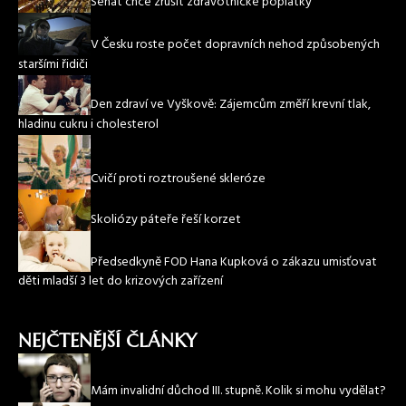
Senát chce zrušit zdravotnické poplatky
V Česku roste počet dopravních nehod způsobených
staršími řidiči
Den zdraví ve Vyškově: Zájemcům změří krevní tlak,
hladinu cukru i cholesterol
Cvičí proti roztroušené skleróze
Skoliózy páteře řeší korzet
Předsedkyně FOD Hana Kupková o zákazu umisťovat
děti mladší 3 let do krizových zařízení
NEJČTENĚJŠÍ ČLÁNKY
Mám invalidní důchod III. stupně. Kolik si mohu vydělat?