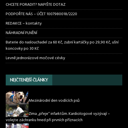
CHCETE PORADIT? NAPIŠTE DOTAZ
PODPOŘTE NÁS – ÚČET 1007980018/2220
REDAKCE – kontakty
NÁHRADNÍ PLNĚNÍ
Baterie do naslouchadel za 60 Kč, zubní kartáčky po 29,90 Kč, ušní
koncovky po 30 Kč
Levně jednorázové močové cévky
NEJČTENĚJŠÍ ČLÁNKY
Mezinárodní den vodících psů
Zima „přeje“ infarktům. Kardiologové vyzývají –
volejte záchranku hned při prvních příznacích