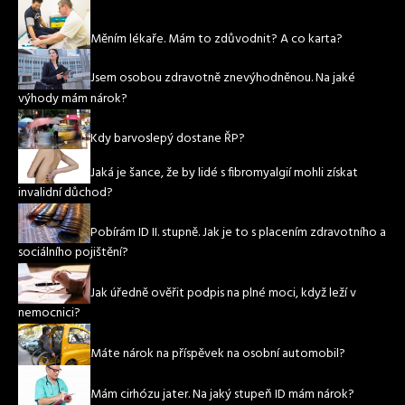
Měním lékaře. Mám to zdůvodnit? A co karta?
Jsem osobou zdravotně znevýhodněnou. Na jaké
výhody mám nárok?
Kdy barvoslepý dostane ŘP?
Jaká je šance, že by lidé s fibromyalgií mohli získat
invalidní důchod?
Pobírám ID II. stupně. Jak je to s placením zdravotního a
sociálního pojištění?
Jak úředně ověřit podpis na plné moci, když leží v
nemocnici?
Máte nárok na příspěvek na osobní automobil?
Mám cirhózu jater. Na jaký stupeň ID mám nárok?