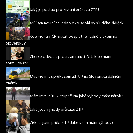
Jaký je postup pro získání průkazu ZTP?
Můj syn nevidí na jedno oko. Mohl by si udělat řidičák?
Kde mohu v ČR získat bezplatné jízdné vlakem na
Slovensku?
Chci se odvolat proti zamítnutí ID. Jak to mám
formulovat?
Musíme mít s průkazem ZTP/P na Slovensku dálniční
známku?
Mám invaliditu 2. stupně. Na jaké výhody mám nárok?
Jaké jsou výhody průkazu ZTP
Získala jsem průkaz TP. Jaké s ním mám výhody?