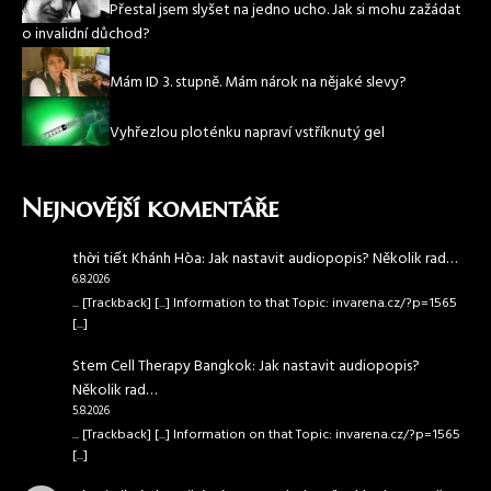
Přestal jsem slyšet na jedno ucho. Jak si mohu zažádat
o invalidní důchod?
Mám ID 3. stupně. Mám nárok na nějaké slevy?
Vyhřezlou ploténku napraví vstříknutý gel
Nejnovější komentáře
thời tiết Khánh Hòa
:
Jak nastavit audiopopis? Několik rad…
6.8.2026
... [Trackback] [...] Information to that Topic: invarena.cz/?p=1565
[...]
Stem Cell Therapy Bangkok
:
Jak nastavit audiopopis?
Několik rad…
5.8.2026
... [Trackback] [...] Information on that Topic: invarena.cz/?p=1565
[...]