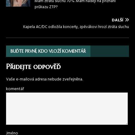
Mám ztrátu sluchu 70%. Mám naději na přiznání
průkazu ZTP?
DALŠÍ
Kapela AC/DC odložila koncerty, zpěvákovi hrozí ztráta sluchu
BUĎTE PRVNÍ, KDO VLOŽÍ KOMENTÁŘ
Přidejte odpověď
Vaše e-mailová adresa nebude zveřejněna.
komentář
Jméno