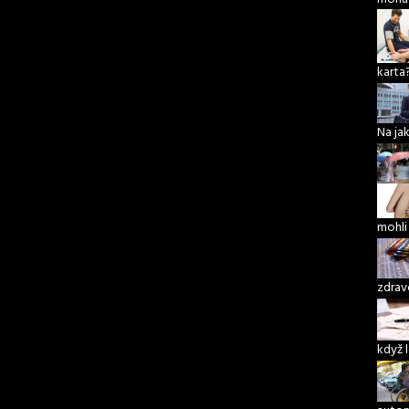
karta
Na ja
mohli
zdrav
když 