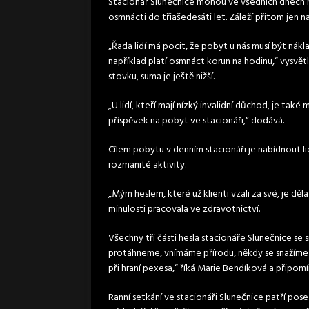
Stacionář Slunečnice mohou ve všedních dnech n
osmnácti do třiašedesáti let. Záleží přitom jen na 
„Řada lidí má pocit, že pobyt u nás musí být náklad
například platí osmnáct korun na hodinu,“ vysvět
stovku, suma je ještě nižší.
„U lidí, kteří mají nízký invalidní důchod, je ta
příspěvek na pobyt ve stacionáři,“ dodává.
Cílem pobytu v denním stacionáři je nabídnout li
rozmanité aktivity.
„Mým heslem, které už klienti vzali za své, je děl
minulosti pracovala ve zdravotnictví.
Všechny tři části hesla stacionáře Slunečnice se
protáhneme, vnímáme přírodu, někdy se snažíme 
při hraní pexesa,“ říká Marie Bendíková a připomí
Ranní setkání ve stacionáři Slunečnice patří pose