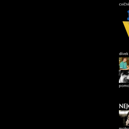
cvičn
dívek
pomoh
NEJ
mohu 