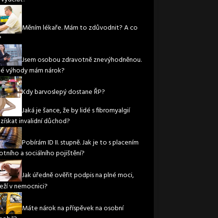
Měním lékaře. Mám to zdůvodnit? A co
?
Jsem osobou zdravotně znevýhodněnou.
ké výhody mám nárok?
Kdy barvoslepý dostane ŘP?
Jaká je šance, že by lidé s fibromyalgií
 získat invalidní důchod?
Pobírám ID II. stupně. Jak je to s placením
otního a sociálního pojištění?
Jak úředně ověřit podpis na plné moci,
leží v nemocnici?
Máte nárok na příspěvek na osobní