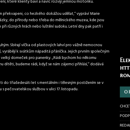
ení, které klienty baví a navíc rozvíjí jemnou motoriku.
ením překvapeni, co hezkého dokážou udělat,“ vypráví Marie
házky, do přírody nebo třeba do mělnického muzea, kde jsou
 při různých hrách nebo luštění sudoku. Letní dny pak patří i
ruhým. Sbírají víčka od plastových lahví pro vážně nemocnou
ní, vyrábějí k svátkům nápaditá přáníčka. Jejich prvním společným
 je velký domeček pro panenky. „Rádi bychom ho někomu
Ele
 dítěti, budeme rádi, když se nám zájemci přihlásí,“ dodává
htt
rom
 do třiašedesáti let s mentálním i tělesným postižením se v
s pečovatelskou službou v ulici 17. listopadu.
O 
CHCE
PODP
REDAK