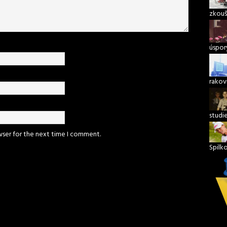
zkouš
úspory
rakov
studi
wser for the next time I comment.
Spilk