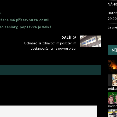
NÁHR
o
Bater
29,90
ižené má přístavbu za 22 mil.
ro seniory, poptávka je velká
Levně
DALŠÍ
Uchazeči se zdravotním postižením
dostanou šanci na novou práci
NE
průka
svob