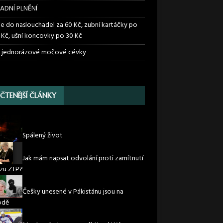
ADNÍ PLNĚNÍ
ie do naslouchadel za 60 Kč, zubní kartáčky po
 Kč, ušní koncovky po 30 Kč
 jednorázové močové cévky
JČTENĚJŠÍ ČLÁNKY
Spálený život
Jak mám napsat odvolání proti zamítnutí
zu ZTP?
Češky unesené v Pákistánu jsou na
odě