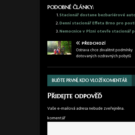
PODOBNÉ ČLÁNKY:
Stacionář dostane bezbariérové aut
Denní stacionář Effeta Brno pro post
Nemocnice v Plzni otevře stacionář p
PŘEDCHOZÍ
Ostrava chce zkvalitnit podmínky
dotovaných ozdravných pobytů
BUĎTE PRVNÍ, KDO VLOŽÍ KOMENTÁŘ
Přidejte odpověď
Vaše e-mailová adresa nebude zveřejněna.
komentář