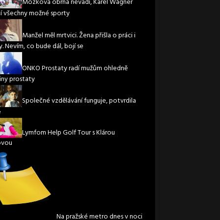
Mozková obrna nevadí, Karel Wágner
í všechny možné sporty
Manžel měl mrtvici. Žena přišla o práci i
. Nevím, co bude dál, bojí se
ONKO Prostaty radí mužům ohledně
iny prostaty
Společné vzdělávání funguje, potvrdila
e
Lymfom Help Golf Tour s Klárou
ovou
Na pražské metro dnes v noci