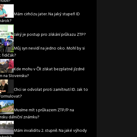
obil?
Mám cirhózu jater. Na jaký stupeň ID
nárok?
Jaký je postup pro získání průkazu ZTP?
Můj syn nevidí na jedno oko. Mohl by si
 řidičák?
Kde mohu v ČR získat bezplatné jízdné
m na Slovensku?
Chci se odvolat proti zamítnutí ID. Jak to
formulovat?
Musíme mít s průkazem ZTP/P na
nsku dálniční známku?
Mám invaliditu 2. stupně. Na jaké výhody