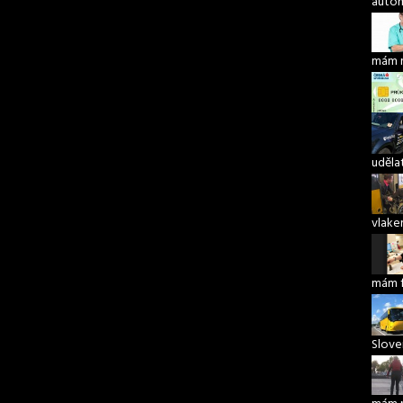
autom
mám 
udělat
vlake
mám 
Slove