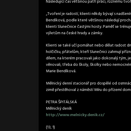
Následující čas většinou patří práci, různému tvoř
„Tvoření je radostí, klienti někdy bývají s nadš
Bendíková, podle které většinou následují proc
klienti Slunečnice častými hosty. Paměť se trénuje
výletům na české hrady a zámky.
Klienti se také učí pomáhat nebo dělat radost d
holčičku, přátelům, kteří Slunečnici zahrnují příz
dílem, na kterém pracovali jako dokonalý tým,
věnovali, třeba do školy, školky nebo nemocnému
Marie Bendíková.
Mělnický denní stacionář pro dospělé od osmnácti
zimě přestěhoval z náměstí Míru do přízemí domu 
PETRA ŠPITÁLSKÁ
Mělnický deník
http://www.melnicky.denik.cz/
(13, 1)