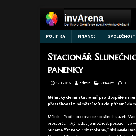
POLITIKA
FINANCE
SPOLEČNOST
Stacionář Slunečni
panenky
17.3.2016
admin
ZPRÁVY
0
Mělnický denní stacionář pro dospělé s men
přestěhoval z náměstí Míru do přízemí domu
Mělník – Podle pracovnice sociálních služeb Marie
prostorách. „Výhodou je možnost posezení ve ve
budeme číst nebo hrát stolní hry,“ říká Marie Be