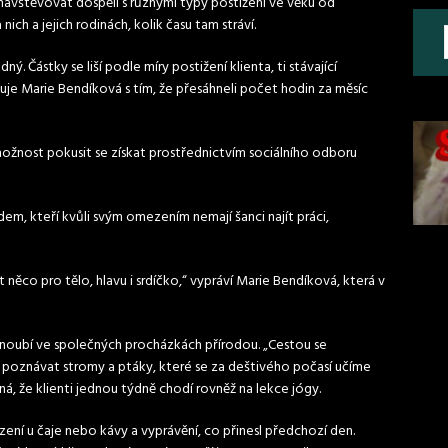
avštěvovat dospělí s různými typy postižení ve věku od
nich a jejich rodinách, kolik času tam stráví.
ný. Částky se liší podle míry postižení klienta, ti stávající
luje Marie Bendíková s tím, že přesáhneli počet hodin za měsíc
ké možnost pokusit se získat prostřednictvím sociálního odboru
dem, kteří kvůli svým omezením nemají šanci najít práci,
at něco pro tělo, hlavu i srdíčko,“ vypráví Marie Bendíková, která v
 snoubí ve společných procházkách přírodou. „Cestou se
poznávat stromy a ptáky, které se za deštivého počasí učíme
ná, že klienti jednou týdně chodí rovněž na lekce jógy.
zení u čaje nebo kávy a vyprávění, co přinesl předchozí den.