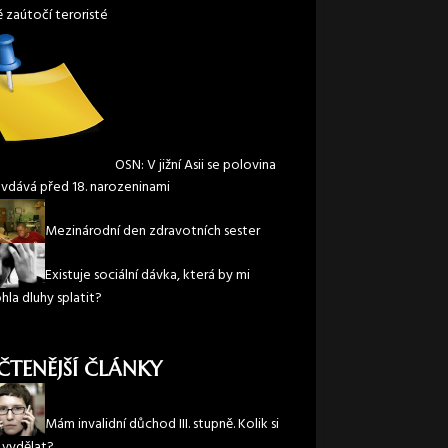
ě zaútočí teroristé
OSN: V jižní Asii se polovina
 vdává před 18. narozeninami
Mezinárodní den zdravotních sester
Existuje sociální dávka, která by mi
la dluhy splatit?
ČTENĚJŠÍ ČLÁNKY
Mám invalidní důchod III. stupně. Kolik si
vydělat?