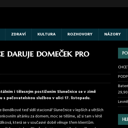
ZDRAVÍ
KULTURA
ROZHOVORY
NÁZORY
ce daruje domeček pro
PO
CHCE
PODP
Bater
tálním i tělesným postižením Slunečnice se v zimě
29,90
 s pečovatelskou službou v ulici 17. listopadu.
Levně
 Bendíkové teď sídlí stacionář Slunečnice v lepších a větších
nkovním altánku za domem, moc se těšíme, až si tam v létě
HL
ndíková, která se v současné době věnuje třem klientům.