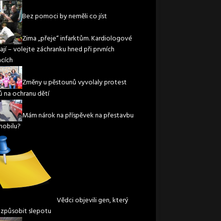
Bez pomoci by neměli co jíst
Zima „přeje“ infarktům. Kardiologové
ají – volejte záchranku hned při prvních
acích
Změny u pěstounů vyvolaly protest
ů na ochranu dětí
Mám nárok na příspěvek na přestavbu
obilu?
Vědci objevili gen, který
způsobit slepotu