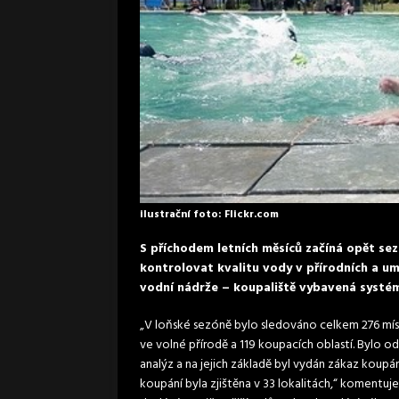
ilustrační foto: Flickr.com
S příchodem letních měsíců začíná opět sez
kontrolovat kvalitu vody v přírodních a umě
vodní nádrže – koupaliště vybavená systém
„V loňské sezóně bylo sledováno celkem 276 mís
ve volné přírodě a 119 koupacích oblastí. Bylo 
analýz a na jejich základě byl vydán zákaz koupá
koupání byla zjištěna v 33 lokalitách,“ komentuje