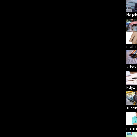
Na ja
mohli
zdrav
když 
autom
mám 