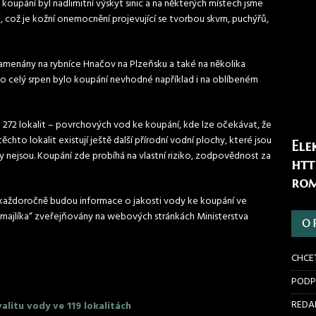
oupání byl nadlimitní výskyt sinic a na některých místech jsme
‛, což je kožní onemocnění projevující se tvorbou skvrn, puchýřů,
namenány na rybníce Hnačov na Plzeňsku a také na několika
po celý srpen bylo koupání nevhodné například i na oblíbeném
 272 lokalit – povrchových vod ke koupání, kde lze očekávat, že
hto lokalit existují ještě další přírodní vodní plochy, které jsou
Ele
y nejsou. Koupání zde probíhá na vlastní riziko, zodpovědnost za
htt
rom
o každoročně budou informace o jakosti vody ke koupání ve
majlíka“ zveřejňovány na webových stránkách Ministerstva
O 
CHCE
PODP
REDAK
alitu vody ve 119 lokalitách