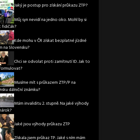
Jaký je postup pro získání průkazu ZTP?
Můj syn nevidí na jedno oko. Mohl by si
 řidičák?
Kde mohu v ČR získat bezplatné jízdné
m na Slovensku?
Chci se odvolat proti zamítnutí ID. Jak to
formulovat?
Musíme mít s průkazem ZTP/P na
nsku dálniční známku?
Mám invaliditu 2. stupně. Na jaké výhody
nárok?
Jaké jsou výhody průkazu ZTP
Získala jsem průkaz TP. Jaké s ním mám