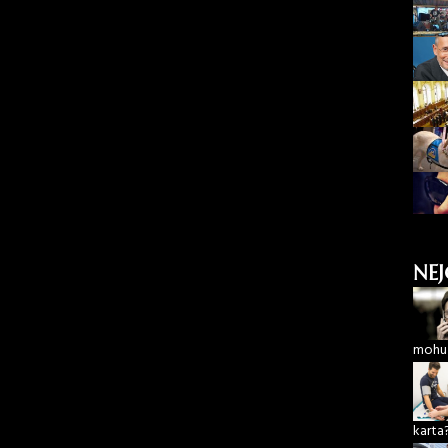
NEJ
mohu 
karta