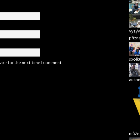
vyzýv
přízn
spolk
wser for the next time I comment.
autom
může 