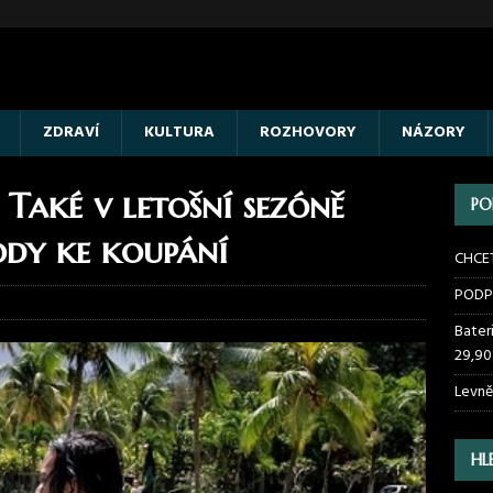
ZDRAVÍ
KULTURA
ROZHOVORY
NÁZORY
 Také v letošní sezóně
PO
ody ke koupání
CHCE
PODP
Bater
29,90
Levně
HL