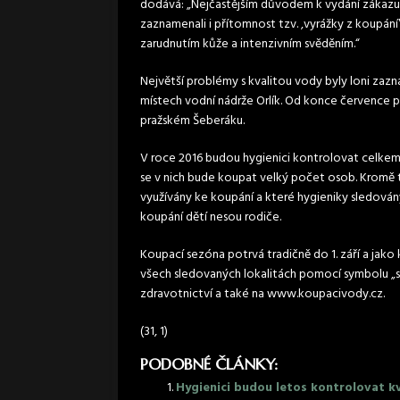
dodává: „Nejčastějším důvodem k vydání zákazu k
zaznamenali i přítomnost tzv. ‚vyrážky z koupání
zarudnutím kůže a intenzivním svěděním.“
Největší problémy s kvalitou vody byly loni zaz
místech vodní nádrže Orlík. Od konce července 
pražském Šeberáku.
V roce 2016 budou hygienici kontrolovat celkem
se v nich bude koupat velký počet osob. Kromě těc
využívány ke koupání a které hygieniky sledován
koupání dětí nesou rodiče.
Koupací sezóna potrvá tradičně do 1. září a jak
všech sledovaných lokalitách pomocí symbolu „s
zdravotnictví a také na www.koupacivody.cz.
(31, 1)
PODOBNÉ ČLÁNKY:
Hygienici budou letos kontrolovat kv