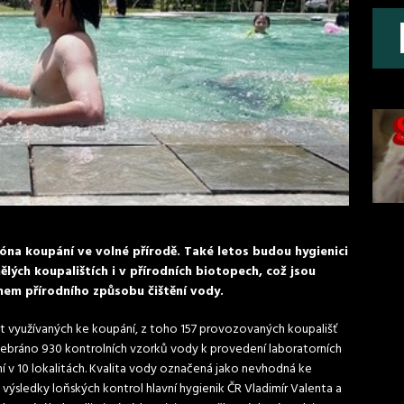
óna koupání ve volné přírodě. Také letos budou hygienici
lých koupalištích i v přírodních biotopech, což jsou
em přírodního způsobu čištění vody.
t využívaných ke koupání, z toho 157 provozovaných koupališť
odebráno 930 kontrolních vzorků vody k provedení laboratorních
ní v 10 lokalitách. Kvalita vody označená jako nevhodná ke
 výsledky loňských kontrol hlavní hygienik ČR Vladimír Valenta a