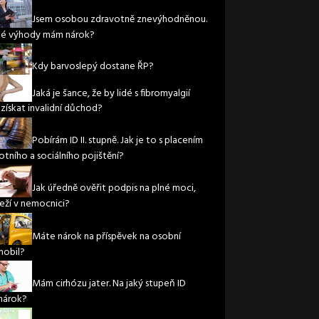
Jsem osobou zdravotně znevýhodněnou.
ké výhody mám nárok?
Kdy barvoslepý dostane ŘP?
Jaká je šance, že by lidé s fibromyalgií
 získat invalidní důchod?
Pobírám ID II. stupně. Jak je to s placením
otního a sociálního pojištění?
Jak úředně ověřit podpis na plné moci,
leží v nemocnici?
Máte nárok na příspěvek na osobní
obil?
Mám cirhózu jater. Na jaký stupeň ID
nárok?