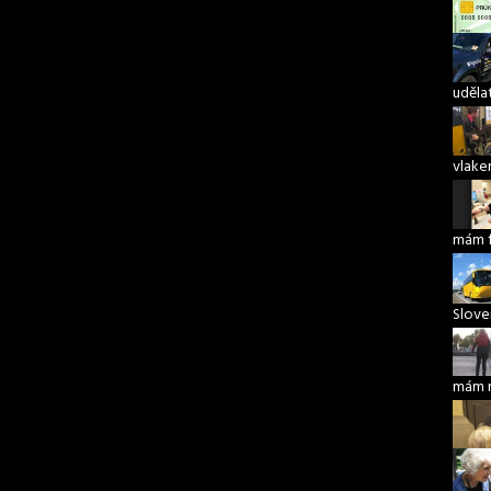
udělat
vlake
mám 
Slove
mám 