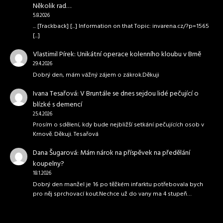
Několik rad…
5.8.2026
... [Trackback] [...] Information on that Topic: invarena.cz/?p=1565
[...]
Vlastimil Pírek
:
Unikátní operace kolenního kloubu v Brně
29.4.2026
Dobrý den, mám vážný zájem o zákrok.Děkuji
Ivana Tesařová
:
V Bruntále se dnes sejdou lidé pečující o
blízké s demencí
25.4.2026
Prosím o sdělení, kdy bude nejbližší setkání pečujících osob v
Krnově. Děkuji. Tesařová
Dana Šugarová
:
Mám nárok na příspěvek na předělání
koupelny?
18.1.2026
Dobrý den manžel je 16 po těžkém infarktu potřebovala bych
pro něj sprchovací kout.Nechce už do vany ma 4 stupeň…