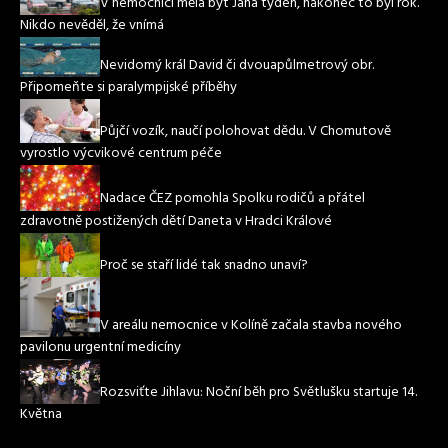
V nemocnici měla být Jana týden, nakonec to byl rok.
Nikdo nevěděl, že vnímá
Nevidomý král David či dvouapůlmetrový obr.
Připomeňte si paralympijské příběhy
Půjčí vozík, naučí polohovat dědu. V Chomutově
vyrostlo výcvikové centrum péče
Nadace ČEZ pomohla Spolku rodičů a přátel
zdravotně postižených dětí Daneta v Hradci Králové
Proč se staří lidé tak snadno unaví?
V areálu nemocnice v Kolíně začala stavba nového
pavilonu urgentní medicíny
Rozsviťte Jihlavu: Noční běh pro Světlušku startuje 14.
Května