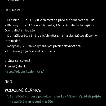
doplnil Benda.
Další města
– Přeštice: 30. a 31. 5. v ulicích města a před supermarketem Billa
– Klatovy: 30. a 31. 5. v ulicích města, 1. 6. na Dnu dětí u tamějšího
Domu dětí a mládeže
– Domažlice: 30. a 31. 5. v ulicích města, 1. 6. na akci Město dětem v
letním kině
– Rokycany: 2. 6. na Rokycanských pivních slavnostech
– Horšovský Týn: 5. 6. v ulicích města.
KLÁRA MRÁZOVÁ
Plzeňský deník
http://plzensky.denik.cz/
(16, 1)
PODOBNÉ ČLÁNKY:
Benefiční koncert pomůže nejen Lukáškovi. Výtěžek půjde
na zajištění asistenční péče