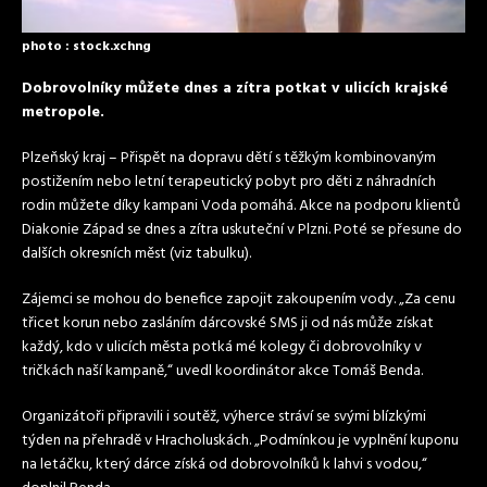
photo : stock.xchng
Dobrovolníky můžete dnes a zítra potkat v ulicích krajské
metropole.
Plzeňský kraj – Přispět na dopravu dětí s těžkým kombinovaným
postižením nebo letní terapeutický pobyt pro děti z náhradních
rodin můžete díky kampani Voda pomáhá. Akce na podporu klientů
Diakonie Západ se dnes a zítra uskuteční v Plzni. Poté se přesune do
dalších okresních měst (viz tabulku).
Zájemci se mohou do benefice zapojit zakoupením vody. „Za cenu
třicet korun nebo zasláním dárcovské SMS ji od nás může získat
každý, kdo v ulicích města potká mé kolegy či dobrovolníky v
tričkách naší kampaně,“ uvedl koordinátor akce Tomáš Benda.
Organizátoři připravili i soutěž, výherce stráví se svými blízkými
týden na přehradě v Hracholuskách. „Podmínkou je vyplnění kuponu
na letáčku, který dárce získá od dobrovolníků k lahvi s vodou,“