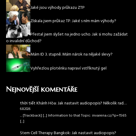
Jaké jsou výhody průkazu ZTP
Získala jsem průkaz TP. Jaké s ním mám výhody?
Přestal jsem slyšet na jedno ucho. Jak si mohu zažádat
o invalidní důchod?
Mám ID 3. stupně. Mám nárok na nějaké slevy?
Vyhřezlou ploténku napraví vstříknutý gel
Nejnovější komentáře
thời tiết Khánh Hòa
:
Jak nastavit audiopopis? Několik rad…
6.8.2026
... [Trackback] [...] Information to that Topic: invarena.cz/?p=1565
[...]
Stem Cell Therapy Bangkok
:
Jak nastavit audiopopis?