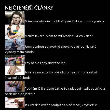
NEJČTENĚJŠÍ ČLÁNKY
Mám invalidní důchod III. stupně. Kolik si mohu vydělat?
Měním lékaře. Mám to zdůvodnit? A co karta?
Jsem osobou zdravotně znevýhodněnou. Na jaké
výhody mám nárok?
Kdy barvoslepý dostane ŘP?
Jaká je šance, že by lidé s fibromyalgií mohli získat
invalidní důchod?
Pobírám ID II. stupně. Jak je to s placením zdravotního a
sociálního pojištění?
Jak úředně ověřit podpis na plné moci, když leží v