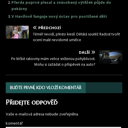
Pferda poprvé plesal a znásobený výtěžek půjde do
pekárny
V Havířově funguje nový ústav pro postižené děti
PŘEDCHOZÍ
Téměř nevidí, přesto kreslí. Dětská soutěž Radost tvořit
ocení malé nevidomé umělce
DALŠÍ
Po léčbě rakoviny mám velice sníženou pohyblivost.
Mohu si zažádat o příspěvek na auto?
BUĎTE PRVNÍ, KDO VLOŽÍ KOMENTÁŘ
Přidejte odpověď
Vaše e-mailová adresa nebude zveřejněna.
komentář