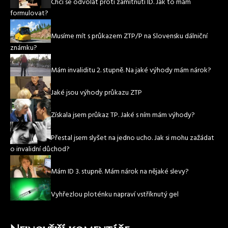
Chci se odvolat proti zamítnutí ID. Jak to mám
formulovat?
Musíme mít s průkazem ZTP/P na Slovensku dálniční
známku?
Mám invaliditu 2. stupně. Na jaké výhody mám nárok?
Jaké jsou výhody průkazu ZTP
Získala jsem průkaz TP. Jaké s ním mám výhody?
Přestal jsem slyšet na jedno ucho. Jak si mohu zažádat
o invalidní důchod?
Mám ID 3. stupně. Mám nárok na nějaké slevy?
Vyhřezlou ploténku napraví vstříknutý gel