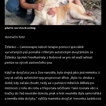
photo on stock.xchng
ilustrační foto
Žďársko – Canisterapie neboli terapie pomocí speciálně
vycvičených psů pomáhá i tříletým autistickým dvojčátkům ze
Žďárska. Spolek FreeRunHelp z Bobrové se pro ně snaží sehnat
peníze na výcvik asistenčního psa.
Když se dvojčata Lea a Zoe narodila, byla stejná jako jiná miminka. U
Ley se začaly autistické rysy projevovat dříve. „Bylo to zhruba v
době, kdy začala chodit, tedy asi v patnácti měsících. Běhala po
místnosti z rohu do rohu a třepotala ručičkami. Také rovnala věci a
hračky do řad neustále dokola, jinak si hrát neuměla. Byla samotářská
a neměla ráda dotyky,“ vylíčila maminka dvojčat Veronika Juránková.