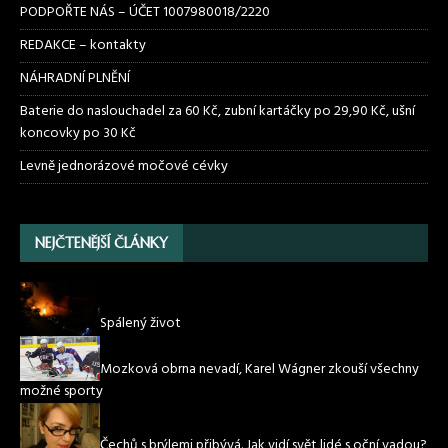
PODPOŘTE NÁS – ÚČET 1007980018/2220
REDAKCE – kontakty
NÁHRADNÍ PLNĚNÍ
Baterie do naslouchadel za 60 Kč, zubní kartáčky po 29,90 Kč, ušní
koncovky po 30 Kč
Levně jednorázové močové cévky
NEJČTENĚJŠÍ ČLÁNKY
Spálený život
Mozková obrna nevadí, Karel Wágner zkouší všechny
možné sporty
Čechů s brýlemi přibývá. Jak vidí svět lidé s oční vadou?