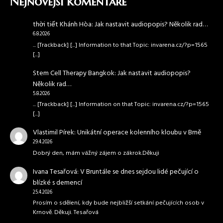
Nejnovější komentáře
thời tiết Khánh Hòa
:
Jak nastavit audiopopis? Několik rad…
6.8.2026
... [Trackback] [...] Information to that Topic: invarena.cz/?p=1565
[...]
Stem Cell Therapy Bangkok
:
Jak nastavit audiopopis?
Několik rad…
5.8.2026
... [Trackback] [...] Information on that Topic: invarena.cz/?p=1565
[...]
Vlastimil Pírek
:
Unikátní operace kolenního kloubu v Brně
29.4.2026
Dobrý den, mám vážný zájem o zákrok.Děkuji
Ivana Tesařová
:
V Bruntále se dnes sejdou lidé pečující o
blízké s demencí
25.4.2026
Prosím o sdělení, kdy bude nejbližší setkání pečujících osob v
Krnově. Děkuji. Tesařová