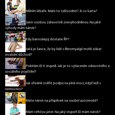
Měním lékaře. Mám to zdůvodnit? A co karta?
Jsem osobou zdravotně znevýhodněnou. Na jaké
výhody mám nárok?
Kdy barvoslepý dostane ŘP?
Jaká je šance, že by lidé s fibromyalgií mohli získat
invalidní důchod?
Pobírám ID II. stupně. Jak je to s placením zdravotního a
sociálního pojištění?
Jak úředně ověřit podpis na plné moci, když leží v
nemocnici?
Máte nárok na příspěvek na osobní automobil?
Mám cirhózu jater. Na jaký stupeň ID mám nárok?