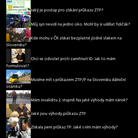
Jaký je postup pro získání průkazu ZTP?
Můj syn nevidí na jedno oko. Mohl by si udělat řidičák?
Kde mohu v ČR získat bezplatné jízdné vlakem na
Slovensku?
Chci se odvolat proti zamítnutí ID. Jak to mám
formulovat?
Musíme mít s průkazem ZTP/P na Slovensku dálniční
známku?
Mám invaliditu 2. stupně. Na jaké výhody mám nárok?
Jaké jsou výhody průkazu ZTP
Získala jsem průkaz TP. Jaké s ním mám výhody?