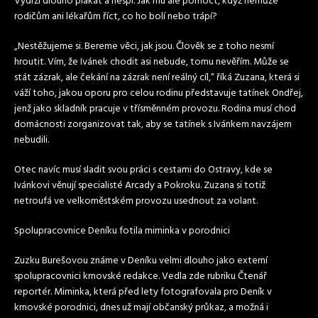
Vydrží dlouho plakat a nespí. Jak mu ale pomoct, když nemůže
rodičům ani lékařům říct, co ho bolí nebo trápí?
„Nestěžujeme si. Bereme věci, jak jsou. Člověk se z toho nesmí
hroutit. Vím, že Ivánek chodit asi nebude, tomu nevěřím. Může se
stát zázrak, ale čekání na zázrak není reálný cíl,“ říká Zuzana, která si
váží toho, jakou oporu pro celou rodinu představuje tatínek Ondřej,
jenž jako skladník pracuje v třísměnném provozu. Rodina musí chod
domácnosti zorganizovat tak, aby se tatínek s Ivánkem navzájem
nebudili.
Otec navíc musí sladit svou práci s cestami do Ostravy, kde se
Ivánkovi věnují specialisté Arcady a Pokroku. Zuzana si totiž
netroufá ve velkoměstském provozu usednout za volant.
Spolupracovnice Deníku fotila miminka v porodnici
Zuzku Burešovou známe v Deníku velmi dlouho jako externí
spolupracovnici krnovské redakce. Vedla zde rubriku Čtenář
reportér. Miminka, která před lety fotografovala pro Deník v
krnovské porodnici, dnes už mají občanský průkaz, a možná i