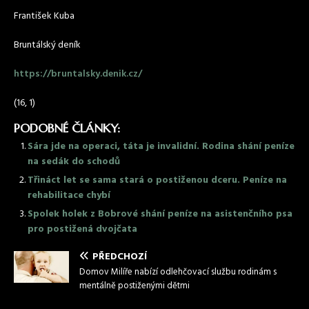
František Kuba
Bruntálský deník
https://bruntalsky.denik.cz/
(16, 1)
PODOBNÉ ČLÁNKY:
Sára jde na operaci, táta je invalidní. Rodina shání peníze
na sedák do schodů
Třináct let se sama stará o postiženou dceru. Peníze na
rehabilitace chybí
Spolek holek z Bobrové shání peníze na asistenčního psa
pro postižená dvojčata
PŘEDCHOZÍ
Domov Milíře nabízí odlehčovací službu rodinám s
mentálně postiženými dětmi