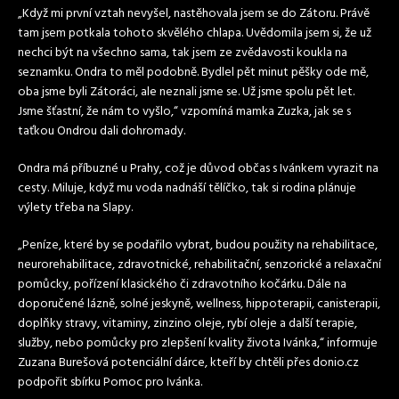
„Když mi první vztah nevyšel, nastěhovala jsem se do Zátoru. Právě
tam jsem potkala tohoto skvělého chlapa. Uvědomila jsem si, že už
nechci být na všechno sama, tak jsem ze zvědavosti koukla na
seznamku. Ondra to měl podobně. Bydlel pět minut pěšky ode mě,
oba jsme byli Zátoráci, ale neznali jsme se. Už jsme spolu pět let.
Jsme šťastní, že nám to vyšlo,“ vzpomíná mamka Zuzka, jak se s
taťkou Ondrou dali dohromady.
Ondra má příbuzné u Prahy, což je důvod občas s Ivánkem vyrazit na
cesty. Miluje, když mu voda nadnáší tělíčko, tak si rodina plánuje
výlety třeba na Slapy.
„Peníze, které by se podařilo vybrat, budou použity na rehabilitace,
neurorehabilitace, zdravotnické, rehabilitační, senzorické a relaxační
pomůcky, pořízení klasického či zdravotního kočárku. Dále na
doporučené lázně, solné jeskyně, wellness, hippoterapii, canisterapii,
doplňky stravy, vitaminy, zinzino oleje, rybí oleje a další terapie,
služby, nebo pomůcky pro zlepšení kvality života Ivánka,“ informuje
Zuzana Burešová potenciální dárce, kteří by chtěli přes donio.cz
podpořit sbírku Pomoc pro Ivánka.