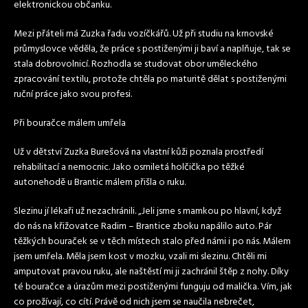
elektronickou občanku.
Mezi přáteli má Zuzka řadu vozíčkářů. Už při studiu na krnovské
průmyslovce věděla, že práce s postiženými ji baví a naplňuje, tak se
stala dobrovolnicí. Rozhodla se studovat obor uměleckého
zpracování textilu, protože chtěla po maturitě dělat s postiženými
ruční práce jako svou profesi.
Při bouračce málem umřela
Už v dětství Zuzka Burešová na vlastní kůži poznala prostředí
rehabilitací a nemocnic. Jako osmiletá holčička po těžké
autonehodě u Brantic málem přišla o ruku.
Slezinu jí lékaři už nezachránili. „Jeli jsme s mamkou po hlavní, když
do nás na křižovatce Radim – Brantice zboku napálilo auto. Pár
těžkých bouraček se v těch místech stalo před námi i po nás. Málem
jsem umřela. Měla jsem kost v mozku, vzali mi slezinu. Chtěli mi
amputovat pravou ruku, ale naštěstí mi ji zachránil štěp z nohy. Díky
té bouračce a úrazům mezi postiženými funguju od malička. Vím, jak
co prožívají, co cítí. Právě od nich jsem se naučila nebrečet,