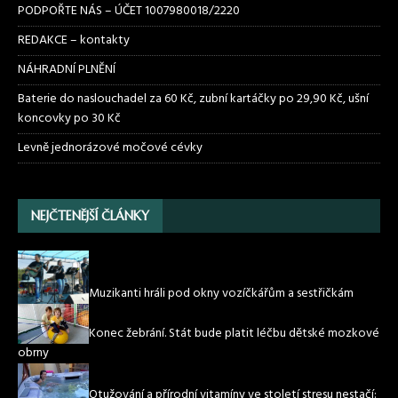
PODPOŘTE NÁS – ÚČET 1007980018/2220
REDAKCE – kontakty
NÁHRADNÍ PLNĚNÍ
Baterie do naslouchadel za 60 Kč, zubní kartáčky po 29,90 Kč, ušní
koncovky po 30 Kč
Levně jednorázové močové cévky
NEJČTENĚJŠÍ ČLÁNKY
Muzikanti hráli pod okny vozíčkářům a sestřičkám
Konec žebrání. Stát bude platit léčbu dětské mozkové
obrny
Otužování a přírodní vitamíny ve století stresu nestačí: