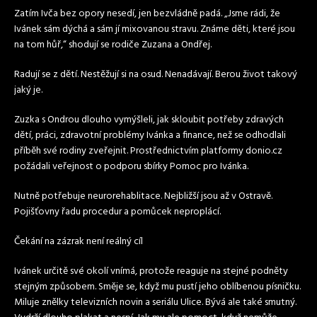
Zatím Ivča bez opory nesedí, jen bezvládně padá. „Jsme rádi, že
Ivánek sám dýchá a sám jí mixovanou stravu. Známe děti, které jsou
na tom hůř,“ shodují se rodiče Zuzana a Ondřej.
Radují se z dětí. Nestěžují si na osud. Nenadávají. Berou život takový
jaký je.
Zuzka s Ondrou dlouho vymýšleli, jak skloubit potřeby zdravých
dětí, práci, zdravotní problémy Ivánka a finance, než se odhodlali
příběh své rodiny zveřejnit. Prostřednictvím platformy donio.cz
požádali veřejnost o podporu sbírky Pomoc pro Ivánka.
Nutně potřebuje neurorehablitace. Nejbližší jsou až v Ostravě.
Pojišťovny řadu procedur a pomůcek neproplácí.
Čekání na zázrak není reálný cíl
Ivánek určitě své okolí vnímá, protože reaguje na stejné podněty
stejným způsobem. Směje se, když mu pustí jeho oblíbenou písničku.
Miluje znělky televizních novin a seriálu Ulice. Bývá ale také smutný.