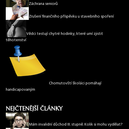
Záchrana seniorů
Zrušení finančního příspěvku u stavebního spoření
Vědci testují chytré hodinky, které umí zjistit
těhotenství
Chomutovští školáci pomáhají
handicapovaným
NEJČTENĚJŠÍ ČLÁNKY
Mám invalidní důchod III. stupně. Kolik si mohu vydělat?