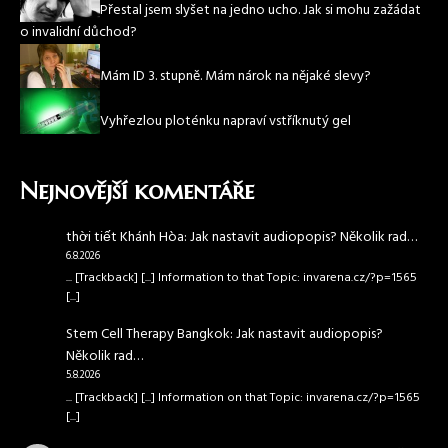
Přestal jsem slyšet na jedno ucho. Jak si mohu zažádat
o invalidní důchod?
Mám ID 3. stupně. Mám nárok na nějaké slevy?
Vyhřezlou ploténku napraví vstříknutý gel
Nejnovější komentáře
thời tiết Khánh Hòa
:
Jak nastavit audiopopis? Několik rad…
6.8.2026
... [Trackback] [...] Information to that Topic: invarena.cz/?p=1565
[...]
Stem Cell Therapy Bangkok
:
Jak nastavit audiopopis?
Několik rad…
5.8.2026
... [Trackback] [...] Information on that Topic: invarena.cz/?p=1565
[...]