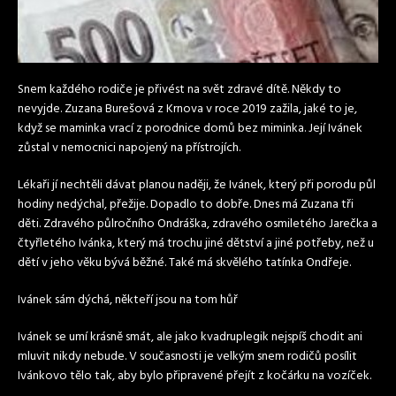
Snem každého rodiče je přivést na svět zdravé dítě. Někdy to
nevyjde. Zuzana Burešová z Krnova v roce 2019 zažila, jaké to je,
když se maminka vrací z porodnice domů bez miminka. Její Ivánek
zůstal v nemocnici napojený na přístrojích.
Lékaři jí nechtěli dávat planou naději, že Ivánek, který při porodu půl
hodiny nedýchal, přežije. Dopadlo to dobře. Dnes má Zuzana tři
děti. Zdravého půlročního Ondráška, zdravého osmiletého Jarečka a
čtyřletého Ivánka, který má trochu jiné dětství a jiné potřeby, než u
dětí v jeho věku bývá běžné. Také má skvělého tatínka Ondřeje.
Ivánek sám dýchá, někteří jsou na tom hůř
Ivánek se umí krásně smát, ale jako kvadruplegik nejspíš chodit ani
mluvit nikdy nebude. V současnosti je velkým snem rodičů posílit
Ivánkovo tělo tak, aby bylo připravené přejít z kočárku na vozíček.