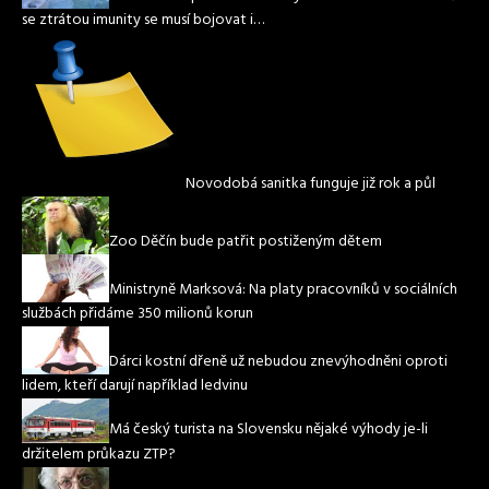
se ztrátou imunity se musí bojovat i…
Novodobá sanitka funguje již rok a půl
Zoo Děčín bude patřit postiženým dětem
Ministryně Marksová: Na platy pracovníků v sociálních
službách přidáme 350 milionů korun
Dárci kostní dřeně už nebudou znevýhodněni oproti
lidem, kteří darují například ledvinu
Má český turista na Slovensku nějaké výhody je-li
držitelem průkazu ZTP?