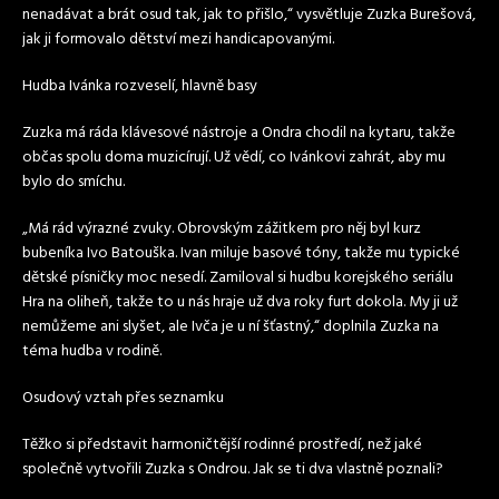
nenadávat a brát osud tak, jak to přišlo,“ vysvětluje Zuzka Burešová,
jak ji formovalo dětství mezi handicapovanými.
Hudba Ivánka rozveselí, hlavně basy
Zuzka má ráda klávesové nástroje a Ondra chodil na kytaru, takže
občas spolu doma muzicírují. Už vědí, co Ivánkovi zahrát, aby mu
bylo do smíchu.
„Má rád výrazné zvuky. Obrovským zážitkem pro něj byl kurz
bubeníka Ivo Batouška. Ivan miluje basové tóny, takže mu typické
dětské písničky moc nesedí. Zamiloval si hudbu korejského seriálu
Hra na oliheň, takže to u nás hraje už dva roky furt dokola. My ji už
nemůžeme ani slyšet, ale Ivča je u ní šťastný,“ doplnila Zuzka na
téma hudba v rodině.
Osudový vztah přes seznamku
Těžko si představit harmoničtější rodinné prostředí, než jaké
společně vytvořili Zuzka s Ondrou. Jak se ti dva vlastně poznali?