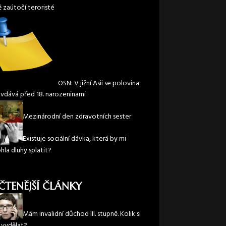
ě zaútočí teroristé
OSN: V jižní Asii se polovina
 vdává před 18. narozeninami
Mezinárodní den zdravotních sester
Existuje sociální dávka, která by mi
la dluhy splatit?
ČTENĚJŠÍ ČLÁNKY
Mám invalidní důchod III. stupně. Kolik si
vydělat?