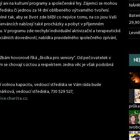
ají ani na kulturní programy a společenské hry. Zájemci se mohou
NÁHR
ředisku či jednou za 14 dní oblíbeného výtvarného tvoření.
Bater
lné tak, aby se život zde blížil co nejvíce tomu, na co jsou Vaši
29,90
Červáncích nabízejí také procházky a pobyt v příjemném
. V programu zde nechybí individuální aktivizační a terapeutické
Levně
ciálních dovedností, nabídka pravidelného společného zpívání,
žbám hovorově říká „školka pro seniory“. Od pečovatelek v
NE
ým se chovají s úctou a respektem. Jedna věc je však podobná
í volnou kapacitu, vedoucí střediska se Vám ráda bude
árková, vedoucí střediska, 730 529 527,
ce.charita.cz
.
průka
svob