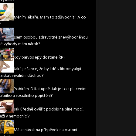
Měním lékaře. Mám to zdůvodnit? A co
?
Jsem osobou zdravotně znevýhodněnou.
ké výhody mám nárok?
Kdy barvoslepý dostane ŘP?
Jaká je šance, že by lidé s fibromyalgií
 získat invalidní důchod?
Pobírám ID II. stupně. Jak je to s placením
otního a sociálního pojištění?
Jak úředně ověřit podpis na plné moci,
leží v nemocnici?
Máte nárok na příspěvek na osobní