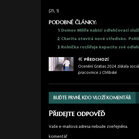
(25, 1)
PODOBNÉ ČLÁNKY:
Domov Milíře nabízí odlehčovací slu
Charita otevírá nové středisko. Poh
Rolnička rozšiřuje kapacitu své odleh
PŘEDCHOZÍ
Ocenění Gratias 2024 získala sociá
pracovnice z Chřibské
BUĎTE PRVNÍ, KDO VLOŽÍ KOMENTÁŘ
Přidejte odpověď
Vaše e-mailová adresa nebude zveřejněna.
komentář