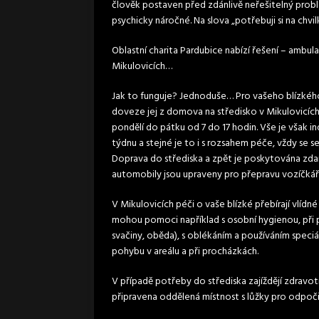
člověk postaven před zdánlivě neřešitelný prob
psychicky náročné. Na slova „potřebuji si na chv
Oblastní charita Pardubice nabízí řešení – ambul
Mikulovicích…
Jak to funguje? Jednoduše… Pro vašeho blízkéh
doveze jej z domova na středisko v Mikulovicích.
pondělí do pátku od 7 do 17 hodin. Vše je však in
týdnu a stejné je to i s rozsahem péče, vždy se 
Doprava do střediska a zpět je poskytována zdarma
automobily jsou upraveny pro přepravu vozíčká
V Mikulovicích péči o vaše blízké přebírají vlí
mohou pomoci například s osobní hygienou, při pou
svačiny, oběda), s oblékáním a používáním speci
pohybu v areálu a při procházkách.
V případě potřeby do střediska zajíždějí zdravotn
připravena oddělená místnost s lůžky pro odpo