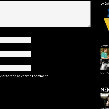
cvičn
dívek
pomoh
wser for the next time I comment.
NEJ
mohu 