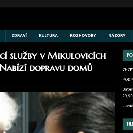
ZDRAVÍ
KULTURA
ROZHOVORY
NÁZORY
cí služby v Mikulovicích
PO
 Nabízí dopravu domů
CHCE
PODP
Bater
29,90
Levně
HL