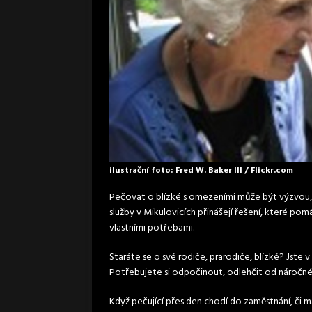
ilustrační foto: Fred W. Baker III / Flickr.com
Pečovat o blízké s omezeními může být výzvou, 
služby v Mikulovicích přinášejí řešení, které p
vlastními potřebami.
Staráte se o své rodiče, prarodiče, blízké? Jste
Potřebujete si odpočinout, odlehčit od náročn
Když pečující přes den chodí do zaměstnání, či m