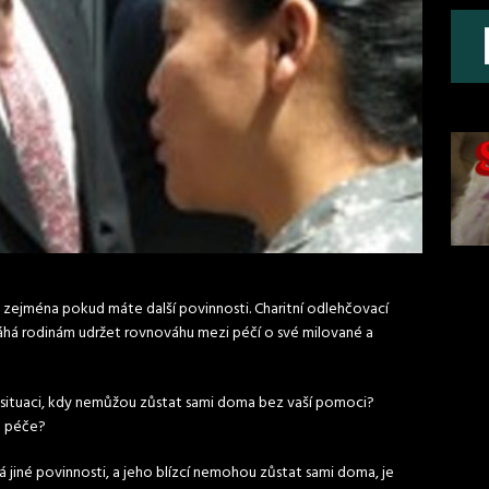
zejména pokud máte další povinnosti. Charitní odlehčovací
omáhá rodinám udržet rovnováhu mezi péčí o své milované a
 v situaci, kdy nemůžou zůstat sami doma bez vaší pomoci?
é péče?
á jiné povinnosti, a jeho blízcí nemohou zůstat sami doma, je