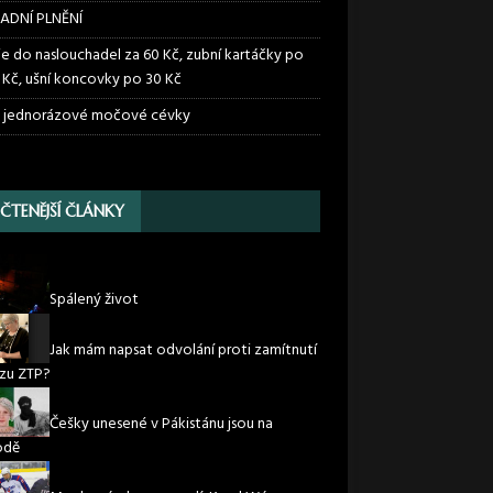
ADNÍ PLNĚNÍ
ie do naslouchadel za 60 Kč, zubní kartáčky po
 Kč, ušní koncovky po 30 Kč
 jednorázové močové cévky
JČTENĚJŠÍ ČLÁNKY
Spálený život
Jak mám napsat odvolání proti zamítnutí
zu ZTP?
Češky unesené v Pákistánu jsou na
odě