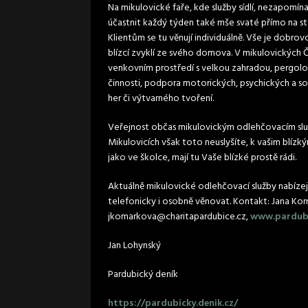
Na mikulovické faře, kde služby sídlí, nezapomín
účastnit každý týden také mše svaté přímo na st
Klientům se tu věnují individuálně. Vše je dobrovo
blízcí zvyklí ze svého domova. V mikulovických 
venkovním prostředí s velkou zahradou, pergolou
činnosti, podpora motorických, psychických a so
her či výtvarného tvoření.
Veřejnost občas mikulovickým odlehčovacím slu
Mikulovicích však toto neuslyšíte, k vašim blízk
jako ve školce, mají tu Vaše blízké prostě rádi.
Aktuálně mikulovické odlehčovací služby nabízej
telefonicky i osobně věnovat. Kontakt: Jana Kom
jkomarkova@charitapardubice.cz,
www.pardubi
Jan Lohynský
Pardubický deník
https://pardubicky.denik.cz/