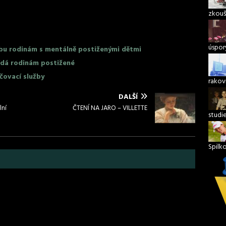
zkouš
úspory
žbu rodinám s mentálně postiženými dětmi
lídá rodinám postižené
čovací služby
rakov
DALŠÍ
lní
ČTENÍ NA JARO – VILLETTE
studi
Spilk