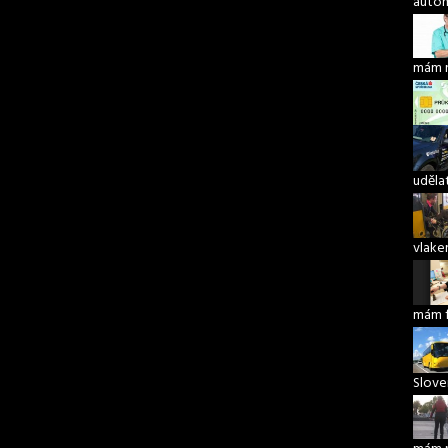
autom
mám 
udělat
vlake
mám 
Slove