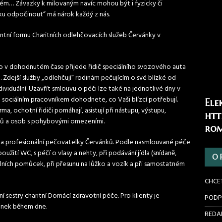
lém… Závazky k milovaným navíc mohou být i fyzicky či
ilku odpočinout“ má nárok každý z nás.
antní formu Charitních odlehčovacích služeb Červánky v
o v dohodnutém čase přijede řidič speciálního svozového auta
 Zdejší služby „odlehčují“ rodinám pečujícím o své blízké od
dividuální. Uzavřít smlouvu o péči lze také na jednotlivé dny v
se sociálním pracovníkem dohodnete, co Vaši blízcí potřebují.
Ele
, ochotní řidiči pomáhají, asistují při nástupu, výstupu,
htt
řů a osob s pohybovými omezeními.
rom
dné a profesionální pečovatelky Červánků. Podle nasmlouvané péče
žití WC, s péčí o vlasy a nehty, při podávání jídla (snídaně,
O 
álních pomůcek, při přesunu na lůžko a vozík a při samostatném
CHCE
í sestry charitní Domácí zdravotní péče. Pro klienty je
PODP
činek během dne.
REDAK