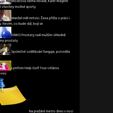
Mozková obrna nevadí, Karel Wágner
í všechny možné sporty
Manžel měl mrtvici. Žena přišla o práci i
. Nevím, co bude dál, bojí se
ONKO Prostaty radí mužům ohledně
iny prostaty
Společné vzdělávání funguje, potvrdila
e
Lymfom Help Golf Tour s Klárou
ovou
Na pražské metro dnes v noci