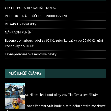
CHCETE PORADIT? NAPIŠTE DOTAZ
PODPOŘTE NÁS – ÚČET 1007980018/2220
REDAKCE – kontakty
NÁHRADNÍ PLNĚNÍ
Baterie do naslouchadel za 60 Kč, zubní kartáčky po 29,90 Kč, ušní
koncovky po 30 Kč
Levně jednorázové močové cévky
NEJČTENĚJŠÍ ČLÁNKY
Muzikanti hráli pod okny vozíčkářům a sestřičkám
Konec žebrání. Stát bude platit léčbu dětské mozkové