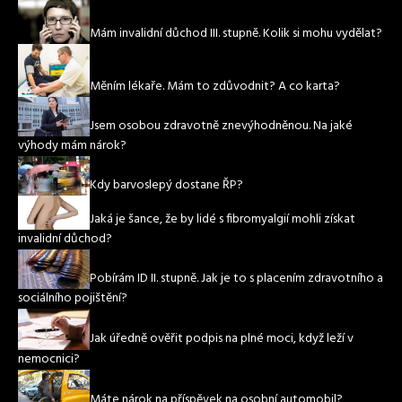
Mám invalidní důchod III. stupně. Kolik si mohu vydělat?
Měním lékaře. Mám to zdůvodnit? A co karta?
Jsem osobou zdravotně znevýhodněnou. Na jaké
výhody mám nárok?
Kdy barvoslepý dostane ŘP?
Jaká je šance, že by lidé s fibromyalgií mohli získat
invalidní důchod?
Pobírám ID II. stupně. Jak je to s placením zdravotního a
sociálního pojištění?
Jak úředně ověřit podpis na plné moci, když leží v
nemocnici?
Máte nárok na příspěvek na osobní automobil?