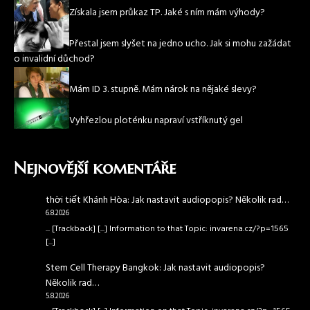
Získala jsem průkaz TP. Jaké s ním mám výhody?
Přestal jsem slyšet na jedno ucho. Jak si mohu zažádat
o invalidní důchod?
Mám ID 3. stupně. Mám nárok na nějaké slevy?
Vyhřezlou ploténku napraví vstříknutý gel
Nejnovější komentáře
thời tiết Khánh Hòa
:
Jak nastavit audiopopis? Několik rad…
6.8.2026
... [Trackback] [...] Information to that Topic: invarena.cz/?p=1565
[...]
Stem Cell Therapy Bangkok
:
Jak nastavit audiopopis?
Několik rad…
5.8.2026