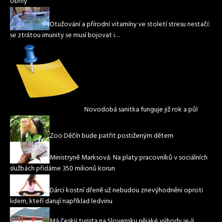
obrny
Otužování a přírodní vitamíny ve století stresu nestačí:
se ztrátou imunity se musí bojovat i…
Novodobá sanitka funguje již rok a půl
Zoo Děčín bude patřit postiženým dětem
Ministryně Marksová: Na platy pracovníků v sociálních
službách přidáme 350 milionů korun
Dárci kostní dřeně už nebudou znevýhodněni oproti
lidem, kteří darují například ledvinu
Má český turista na Slovensku nějaké výhody je-li