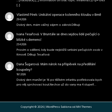
... [Trackback] [...] Information on that Topic: invarena.cz/?p=1565
[...]
Vlastimil Pírek
:
Unikátní operace kolenního kloubu v Brně
29.4.2026
Dobrý den, mám vážný zájem o zákrok.Děkuji
Ivana Tesařová
:
V Bruntále se dnes sejdou lidé pečující o
blízké s demencí
25.4.2026
Prosím o sdělení, kdy bude nejbližší setkání pečujících osob v
Krnově. Děkuji. Tesařová
Dana Šugarová
:
Mám nárok na příspěvek na předělání
koupelny?
18.1.2026
Dobrý den manžel je 16 po těžkém infarktu potřebovala bych
pro něj sprchovací kout.Nechce už do vany ma 4 stupeň…
Copyright © 2026 | WordPress šablona od
MH Themes