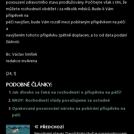
posouzení zdravotního stavu prodlužovány. Počítejte však s tím, že
můžete rozhodnutí obdržet i za několik měsíců. Bude-li Vám
příspěvek na
péči navýšen, bude Vám rozdíl mezi pobíraným příspěvkem na péči
a
navýšením tohoto příspěvku zpětně doplacen, a to od data podání
žádosti.
Bc. Václav Smíšek
redakce invArena
(24, 1)
PODOBNÉ ČLÁNKY:
Jak dlouho se čeká na rozhodnutí o příspěvku na péči?
NRZP: Rozhodnutí vlády považujeme za ostudné
Opakované posuzování nároku na pobírání příspěvku na
péči
PŘEDCHOZÍ
Nevidomý plavec David Kratochvíl je parasportovcem