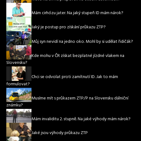
Mám cirhózu jater. Na jaký stupeň ID mám nárok?
Jaký je postup pro získání průkazu ZTP?
Můj syn nevidí na jedno oko. Mohl by si udělat řidičák?
Kde mohu v ČR získat bezplatné jízdné vlakem na
Slovensku?
Chci se odvolat proti zamítnutí ID. Jak to mám
formulovat?
Musíme mít s průkazem ZTP/P na Slovensku dálniční
známku?
Mám invaliditu 2. stupně. Na jaké výhody mám nárok?
Jaké jsou výhody průkazu ZTP