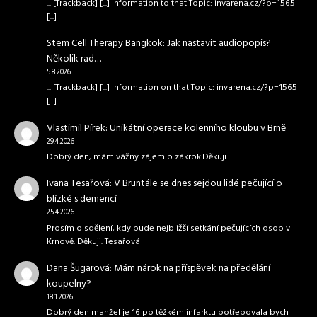
... [Trackback] [...] Information to that Topic: invarena.cz/?p=1565
[...]
Stem Cell Therapy Bangkok
:
Jak nastavit audiopopis?
Několik rad…
5.8.2026
... [Trackback] [...] Information on that Topic: invarena.cz/?p=1565
[...]
Vlastimil Pírek
:
Unikátní operace kolenního kloubu v Brně
29.4.2026
Dobrý den, mám vážný zájem o zákrok.Děkuji
Ivana Tesařová
:
V Bruntále se dnes sejdou lidé pečující o
blízké s demencí
25.4.2026
Prosím o sdělení, kdy bude nejbližší setkání pečujících osob v
Krnově. Děkuji. Tesařová
Dana Šugarová
:
Mám nárok na příspěvek na předělání
koupelny?
18.1.2026
Dobrý den manžel je 16 po těžkém infarktu potřebovala bych