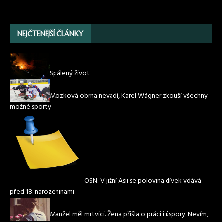
NEJČTENĚJŠÍ ČLÁNKY
Spálený život
Mozková obrna nevadí, Karel Wágner zkouší všechny
možné sporty
OSN: V jižní Asii se polovina dívek vdává
před 18. narozeninami
Manžel měl mrtvici. Žena přišla o práci i úspory. Nevím,