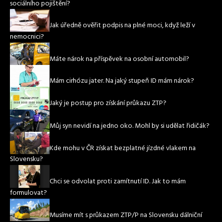
sociálního pojištění?
Jak úředně ověřit podpis na plné moci, když leží v
nemocnici?
Máte nárok na příspěvek na osobní automobil?
Mám cirhózu jater. Na jaký stupeň ID mám nárok?
Jaký je postup pro získání průkazu ZTP?
Můj syn nevidí na jedno oko. Mohl by si udělat řidičák?
Kde mohu v ČR získat bezplatné jízdné vlakem na
Slovensku?
Chci se odvolat proti zamítnutí ID. Jak to mám
formulovat?
Musíme mít s průkazem ZTP/P na Slovensku dálniční