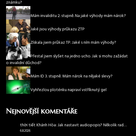
známku?
Mám invaliditu 2. stupně. Na jaké výhody mám nárok?
Jaké jsou výhody průkazu ZTP
Získala jsem průkaz TP. Jaké s ním mám výhody?
Přestal jsem slyšet na jedno ucho. Jak si mohu zažádat
o invalidní důchod?
Mám ID 3. stupně. Mám nárok na nějaké slevy?
Vyhřezlou ploténku napraví vstříknutý gel
Nejnovější komentáře
thời tiết Khánh Hòa
:
Jak nastavit audiopopis? Několik rad…
6.8.2026