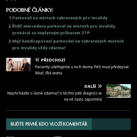
PODOBNÉ ČLÁNKY:
Parkovali na místech vyhrazených pro invalidy
Řidič mercedesu parkoval na místech pro invalidy,
prokázal se neplatným průkazem ZTP
Mají handicapovaní parkování na vyhrazených místech
pro invalidy vždy zdarma?
PŘEDCHOZÍ
Pacienty ošetřujeme u nich doma. Péči musí předepsat
lékař, říká sestra
DALŠÍ
Nepřicházíte o lázně zdarma? U těchto pěti diagnóz se
na ně často zapomíná
BUĎTE PRVNÍ, KDO VLOŽÍ KOMENTÁŘ