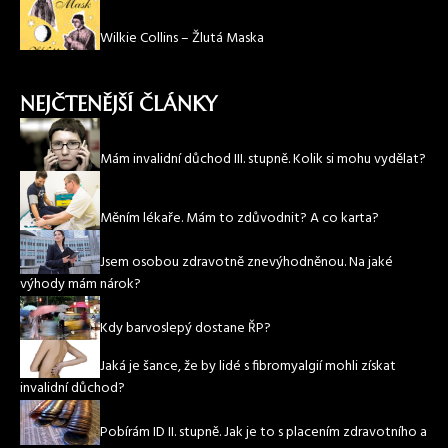
Wilkie Collins – Žlutá Maska
NEJČTENĚJŠÍ ČLÁNKY
Mám invalidní důchod III. stupně. Kolik si mohu vydělat?
Měním lékaře. Mám to zdůvodnit? A co karta?
Jsem osobou zdravotně znevýhodněnou. Na jaké
výhody mám nárok?
Kdy barvoslepý dostane ŘP?
Jaká je šance, že by lidé s fibromyalgií mohli získat
invalidní důchod?
Pobírám ID II. stupně. Jak je to s placením zdravotního a