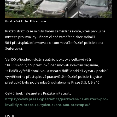
ilustrační foto: Flickr.com
Pražští strážníci se minulý týden zaměřili na řidiče, kteří parkují na
místech pro invalidy. Během cíleně zaměřené akce odhalili
584 přestupků. Informovala o tom mluvčí městské policie Irena
Seifertová.
Ve 100 případech uložili strážníci pokuty v celkové výši
119 300 korun, 172 přestupků oznamovali správním orgánům,
15 řidičů vyřešili domluvou a ostatní řidiči obdrželi výzvu k podání
vysvětlení na přestupková pracoviště městské policie. Nejvíce
přestupků bylo podle mluvčí odhaleno na Praze 3, 5, 1, 9 a 10.
Celý článek naleznete v Pražském Patriotu:
https://www.prazskypatriot.cz/parkovani-na-mistech-pro-
invalidy-v-praze-za-tyden-skoro-600-prestupku/
(35, 1)