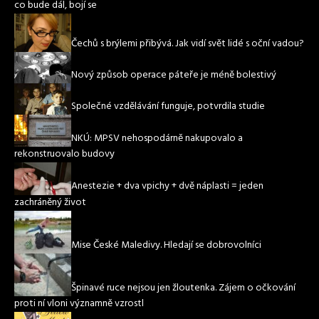
co bude dál, bojí se
Čechů s brýlemi přibývá. Jak vidí svět lidé s oční vadou?
Nový způsob operace páteře je méně bolestivý
Společné vzdělávání funguje, potvrdila studie
NKÚ: MPSV nehospodárně nakupovalo a
rekonstruovalo budovy
Anestezie + dva vpichy + dvě náplasti = jeden
zachráněný život
Mise České Maledivy. Hledají se dobrovolníci
Špinavé ruce nejsou jen žloutenka. Zájem o očkování
proti ní vloni významně vzrostl