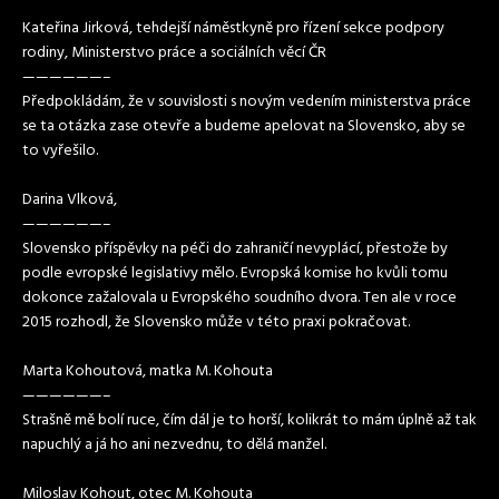
Kateřina Jirková, tehdejší náměstkyně pro řízení sekce podpory
rodiny, Ministerstvo práce a sociálních věcí ČR
——————–
Předpokládám, že v souvislosti s novým vedením ministerstva práce
se ta otázka zase otevře a budeme apelovat na Slovensko, aby se
to vyřešilo.
Darina Vlková,
——————–
Slovensko příspěvky na péči do zahraničí nevyplácí, přestože by
podle evropské legislativy mělo. Evropská komise ho kvůli tomu
dokonce zažalovala u Evropského soudního dvora. Ten ale v roce
2015 rozhodl, že Slovensko může v této praxi pokračovat.
Marta Kohoutová, matka M. Kohouta
——————–
Strašně mě bolí ruce, čím dál je to horší, kolikrát to mám úplně až tak
napuchlý a já ho ani nezvednu, to dělá manžel.
Miloslav Kohout, otec M. Kohouta