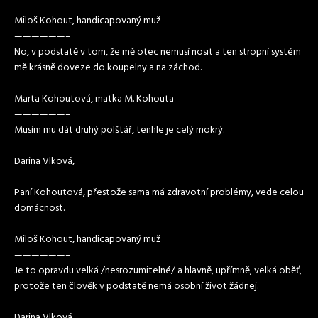
Miloš Kohout, handicapovaný muž
——————–
No, v podstatě v tom, že mě otec nemusí nosit a ten stropní systém
mě krásně doveze do koupelny a na záchod.
Marta Kohoutová, matka M. Kohouta
——————–
Musím mu dát druhý polštář, tenhle je celý mokrý.
Darina Vlková,
——————–
Paní Kohoutová, přestože sama má zdravotní problémy, vede celou
domácnost.
Miloš Kohout, handicapovaný muž
——————–
Je to opravdu velká /nesrozumitelné/ a hlavně, upřímně, velká oběť,
protože ten člověk v podstatě nemá osobní život žádnej.
Darina Vlková,