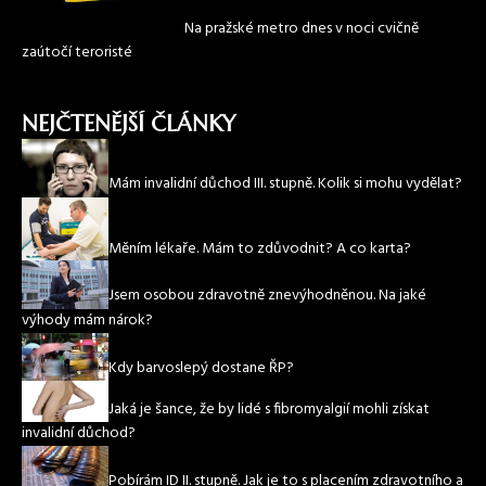
Na pražské metro dnes v noci cvičně
zaútočí teroristé
NEJČTENĚJŠÍ ČLÁNKY
Mám invalidní důchod III. stupně. Kolik si mohu vydělat?
Měním lékaře. Mám to zdůvodnit? A co karta?
Jsem osobou zdravotně znevýhodněnou. Na jaké
výhody mám nárok?
Kdy barvoslepý dostane ŘP?
Jaká je šance, že by lidé s fibromyalgií mohli získat
invalidní důchod?
Pobírám ID II. stupně. Jak je to s placením zdravotního a