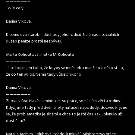
——————–
To je celý.
Darina Vlková,
——————–
K tomu dva starobní důchody jeho rodičů. Na úhradu sociálních
služeb peníze prostě nezbývají.
Marta Kohoutová, matka M. Kohouta
——————–
Já se bojím jen toho, že kdyby se mně nebo manželovi něco stalo,
že co ten Miloš. Nemá tady vůbec nikoho.
Darina Vlková,
——————–
Znovu v Bratislavě na ministerstvu práce, sociálních věcí a rodiny.
Když jsme tady před dvěma lety natáčeli naposledy, dozvěděli jsme
se, že problematika je složitá a chce to ještě čas. Tak uplynulo už
dost času?
Natália Jachym Holubová, tehdejší mluvčí, Ministerstvo práce,