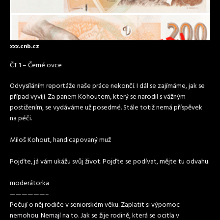
xxx.cnb.cz
ČT 1 – Černé ovce
Odvysíláním reportáže naše práce nekončí. I dál se zajímáme, jak se
případ vyvíjí. Za panem Kohoutem, který se narodil s vážným
postižením, se vydáváme už posedmé. Stále totiž nemá příspěvek
na péči.
Miloš Kohout, handicapovaný muž
——————–
Pojďte, já vám ukážu svůj život. Pojďte se podívat, mějte tu odvahu.
moderátorka
——————–
Pečují o něj rodiče v seniorském věku. Zaplatit si výpomoc
nemohou. Nemají na to. Jak se žije rodině, která se ocitla v