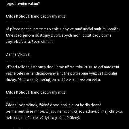
legislativním vakuu?
Miloš Kohout, handicapovaný muž
——————–
Já přece nechci po tomto státu, aby ve mně udělal multimilionáře.
Mně stačí jenom důstojný život, abych mohl dožít tady doma
zbytek života. Beze strachu.
Darina Vlková,
——————–
Případ Miloše Kohouta sledujeme už od roku 2018. Je od narození
vážně tělesně handicapovaný a nutně potřebuje využívat sociální
služby. Přesto o něj pečují jen rodiče v seniorském věku.
Miloš Kohout, handicapovaný muž
——————–
Žádnej odpočinek, žádná dovolená, nic. 24 hodin denně
permanentně se mnou. Či jsou nemocní, či jsou zdraví, či mají chřipku,
nebo či jim něco je, vždyť to je úplně šílený.