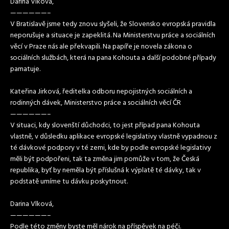
Darina Vlková,
——————–
V Bratislavě jsme tedy znovu slyšeli, že Slovensko evropská pravidla
neporušuje a situace je zapeklitá. Na Ministerstvu práce a sociálních
věcí v Praze nás ale překvapili. Na papíře je novela zákona o
sociálních službách, která na pana Kohouta a další podobné případy
pamatuje.
Kateřina Jirková, ředitelka odboru nepojistných sociálních a
rodinných dávek, Ministerstvo práce a sociálních věcí ČR
——————–
V situaci, kdy slovenští důchodci, to jest případ pana Kohouta
vlastně, v důsledku aplikace evropské legislativy vlastně vypadnou z
té dávkové podpory v té zemi, kde by podle evropské legislativy
měli být podpořeni, tak ta změna jim pomůže v tom, že Česká
republika, byť by neměla být příslušná k výplatě té dávky, tak v
podstatě umíme tu dávku poskytnout.
Darina Vlková,
——————–
Podle této změny byste měl nárok na příspěvek na péči.