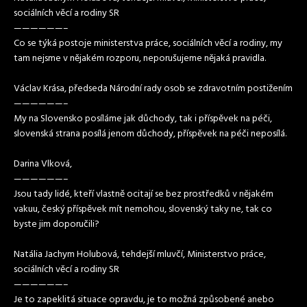
sociálních věcí a rodiny SR
——————–
Co se týká postoje ministerstva práce, sociálních věcí a rodiny, my
tam nejsme v nějakém rozporu, neporušujeme nějaká pravidla.
Václav Krása, předseda Národní rady osob se zdravotním postižením
——————–
My na Slovensko posíláme jak důchody, tak i příspěvek na péči,
slovenská strana posílá jenom důchody, příspěvek na péči neposílá.
Darina Vlková,
——————–
Jsou tady lidé, kteří vlastně ocitají se bez prostředků v nějakém
vakuu, český příspěvek mít nemohou, slovenský taky ne, tak co
byste jim doporučili?
Natália Jachym Holubová, tehdejší mluvčí, Ministerstvo práce,
sociálních věcí a rodiny SR
——————–
Je to zapeklitá situace opravdu, je to možná způsobené anebo