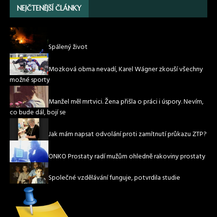
NEJČTENĚJŠÍ ČLÁNKY
Spálený život
Mozková obrna nevadí, Karel Wágner zkouší všechny
možné sporty
Manžel měl mrtvici. Žena přišla o práci i úspory. Nevím,
co bude dál, bojí se
Jak mám napsat odvolání proti zamítnutí průkazu ZTP?
ONKO Prostaty radí mužům ohledně rakoviny prostaty
Společné vzdělávání funguje, potvrdila studie