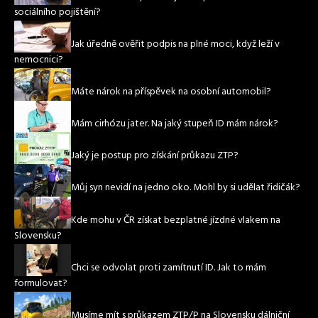
sociálního pojištění?
Jak úředně ověřit podpis na plné moci, když leží v
nemocnici?
Máte nárok na příspěvek na osobní automobil?
Mám cirhózu jater. Na jaký stupeň ID mám nárok?
Jaký je postup pro získání průkazu ZTP?
Můj syn nevidí na jedno oko. Mohl by si udělat řidičák?
Kde mohu v ČR získat bezplatné jízdné vlakem na
Slovensku?
Chci se odvolat proti zamítnutí ID. Jak to mám
formulovat?
Musíme mít s průkazem ZTP/P na Slovensku dálniční