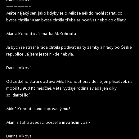
——————–
Máte nějaký sen, jako kdyby se o Miloše někdo mohl starat, co
byste chtěla? Kam byste chtěla třeba se podívat nebo co dělat?
Marta Kohoutová, matka M. Kohouta
——————–
Já bych se strašně ráda chtěla podívat na ty zámky a hrady po České
republice. Já jsem ještě nikde nebyla.
Darina Vlková,
——————–
Od českého státu dostává Miloš Kohout pravidelně jen příspěvek na
mobilitu 900 Kč měsíčně. Větší výdaje rodina zvládá jen díky
solidaritě lidí.
Miloš Kohout, handicapovaný muž
——————–
Mám z toho zvedací postel a
invalidní
vozík.
Darina Vlková,