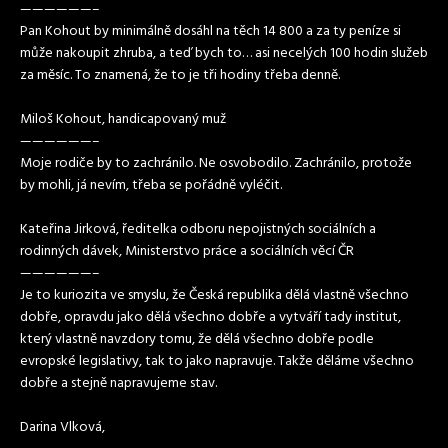
——————–
Pan Kohout by minimálně dosáhl na těch 14 800 a za ty peníze si
může nakoupit zhruba, a teď bych to… asi necelých 100 hodin služeb
za měsíc. To znamená, že to je tři hodiny třeba denně.
Miloš Kohout, handicapovaný muž
——————–
Moje rodiče by to zachránilo. Ne osvobodilo. Zachránilo, protože
by mohli, já nevím, třeba se pořádně vyléčit.
Kateřina Jirková, ředitelka odboru nepojistných sociálních a
rodinných dávek, Ministerstvo práce a sociálních věcí ČR
——————–
Je to kuriozita ve smyslu, že Česká republika dělá vlastně všechno
dobře, opravdu jako dělá všechno dobře a vytváří tady institut,
který vlastně navzdory tomu, že dělá všechno dobře podle
evropské legislativy, tak to jako napravuje. Takže děláme všechno
dobře a stejně napravujeme stav.
Darina Vlková,