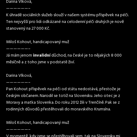
Darina Vlková,
——————–
K úhradě sociálních služeb slouží v našem systému příspěvek na péči.
Ten nejvyšší pro lidi odkázané na celodenní péči druhých je nově
stanovený na 27 000 Kč.
Miloš Kohout, handicapovaný muž
——————–
Já mám jenom
invalidní
důchod, na české je to nějakých 8 000
měsíčně a z toho jsme v podstatě živí.
Darina Vlková,
——————–
Pan Kohout příspěvek na péči od státu nedostává, přestože je
českým občanem. Narodil se totiž na Slovensku. Jeho otec je z
Moravy a matka Slovenka. Do roku 2012 žili v Trenčíně. Pak se z
rodinných důvodů přestěhovali do moravského Krumsína.
Miloš Kohout, handicapovaný muž
——————–
V momentě, kdy jsme se přestěhovali sem, tak na Slovensku mi