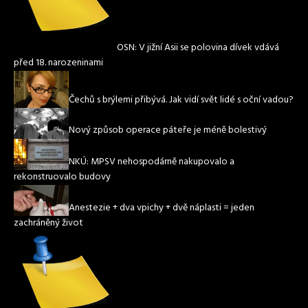
OSN: V jižní Asii se polovina dívek vdává
před 18. narozeninami
Čechů s brýlemi přibývá. Jak vidí svět lidé s oční vadou?
Nový způsob operace páteře je méně bolestivý
NKÚ: MPSV nehospodárně nakupovalo a
rekonstruovalo budovy
Anestezie + dva vpichy + dvě náplasti = jeden
zachráněný život