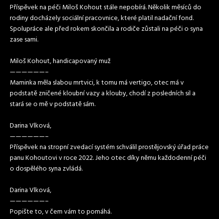
Příspěvek na péči Miloš Kohout stále nepobírá. Několik měsíců do
rodiny docházely sociální pracovnice, které platil nadační fond.
Spolupráce ale před rokem skončila a rodiče zůstali na péči o syna
zase sami.
Miloš Kohout, handicapovaný muž
——————–
Maminka měla slabou mrtvici, k tomu má vertigo, otec má v
podstatě zničené kloubní vazy a klouby, chodí z posledních sil a
stará se o mě v podstatě sám.
Darina Vlková,
——————–
Příspěvek na stropní zvedací systém schválil prostějovský úřad práce
panu Kohoutovi v roce 2022. Jeho otec díky němu každodenní péči
o dospělého syna zvládá.
Darina Vlková,
——————–
Popište to, v čem vám to pomáhá.