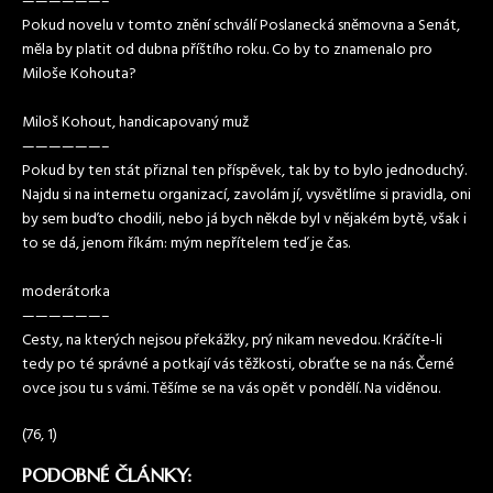
——————–
Pokud novelu v tomto znění schválí Poslanecká sněmovna a Senát,
měla by platit od dubna příštího roku. Co by to znamenalo pro
Miloše Kohouta?
Miloš Kohout, handicapovaný muž
——————–
Pokud by ten stát přiznal ten příspěvek, tak by to bylo jednoduchý.
Najdu si na internetu organizací, zavolám jí, vysvětlíme si pravidla, oni
by sem buďto chodili, nebo já bych někde byl v nějakém bytě, však i
to se dá, jenom říkám: mým nepřítelem teď je čas.
moderátorka
——————–
Cesty, na kterých nejsou překážky, prý nikam nevedou. Kráčíte-li
tedy po té správné a potkají vás těžkosti, obraťte se na nás. Černé
ovce jsou tu s vámi. Těšíme se na vás opět v pondělí. Na viděnou.
(76, 1)
PODOBNÉ ČLÁNKY: