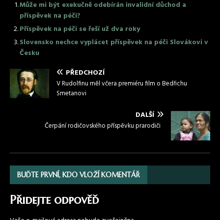
Může mi být exekučně odebírán invalidní důchod a
příspěvek na péči?
Příspěvek na péči se řeší už dva roky
Slovensko nechce vyplácet příspěvek na péči Slovákovi v
Česku
PŘEDCHOZÍ
V Rudolfinu měl včera premiéru film o Bedřichu
Smetanovi
DALŠÍ
Čerpání rodičovského příspěvku prarodiči
BUĎTE PRVNÍ, KDO VLOŽÍ KOMENTÁŘ
Přidejte odpověď