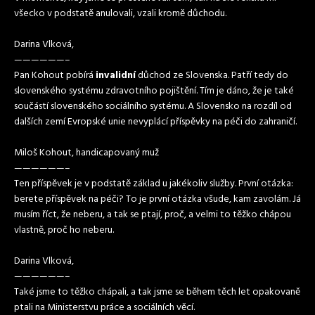
všecko v podstatě anulovali, vzali kromě důchodu.
Darina Vlková,
——————–
Pan Kohout pobírá
invalidní
důchod ze Slovenska. Patří tedy do
slovenského systému zdravotního pojištění. Tím je dáno, že je také
součástí slovenského sociálního systému. A Slovensko na rozdíl od
dalších zemí Evropské unie nevyplácí příspěvky na péči do zahraničí.
Miloš Kohout, handicapovaný muž
——————–
Ten příspěvek je v podstatě základ u jakékoliv služby. První otázka:
berete příspěvek na péči? To je první otázka všude, kam zavolám. Já
musím říct, že neberu, a tak se ptají, proč, a velmi to těžko chápou
vlastně, proč ho neberu.
Darina Vlková,
——————–
Také jsme to těžko chápali, a tak jsme se během těch let opakovaně
ptali na Ministerstvu práce a sociálních věcí.