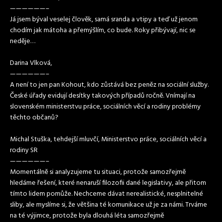
——————–
Já jsem býval veselej člověk, samá sranda a vtipy a teď už jenom
chodím jak mátoha a přemýšlím, co bude. Roky přibývají, nic se
neděje…
Darina Vlková,
——————–
A není to jen pan Kohout, kdo zůstává bez peněz na sociální služby.
České úřady evidují desítky takových případů ročně. Vnímají na
slovenském ministerstvu práce, sociálních věcí a rodiny problémy
těchto občanů?
Michal Stuška, tehdejší mluvčí, Ministerstvo práce, sociálních věcí a
rodiny SR
——————–
Momentálně si analyzujeme tu situaci, protože samozřejmě
hledáme řešení, které nenaruší filozofii dané legislativy, ale přitom
tímto lidem pomůže. Nechceme dávat nerealistické, nesplnitelné
sliby, ale myslíme si, že většina té komunikace už je za námi. Trváme
na té výjimce, protože byla dlouhá léta samozřejmě