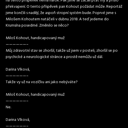
na tento příspěvek nemá nárok. Pak jsme se začali ptát my a přišlo
překvapení. O tento příspěvek pan Kohout požádat může. Reportáž
jsme končili s nadějí, že aspoň stropní systém bude. Poprvé jsme s
Milošem Kohoutem natáčeli v dubnu 2018. A teď jedeme do
Krumsína posedmé. Změnilo se něco?
Miloš Kohout, handicapovaný muž
——————–
Můj zdravotní stav se zhoršil, takže už jsem v posteli, zhoršil se po
psychické a neurologické stránce a prostě nemůžu už dál.
Darina Vlková,
——————–
Takže vy už na vozíčku ani jako nebýváte?
Miloš Kohout, handicapovaný muž
——————–
Ne.
Darina Vlková,
——————–