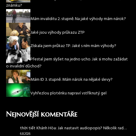
známku?
Mám invaliditu 2. stupně. Na jaké výhody mám nárok?
Jaké jsou výhody průkazu ZTP
Získala jsem průkaz TP. Jaké s ním mám výhody?
Přestal jsem slyšet na jedno ucho. Jak si mohu zažádat
o invalidní důchod?
Mám ID 3. stupně. Mám nárok na nějaké slevy?
Vyhřezlou ploténku napraví vstříknutý gel
Nejnovější komentáře
thời tiết Khánh Hòa
:
Jak nastavit audiopopis? Několik rad…
6.8.2026