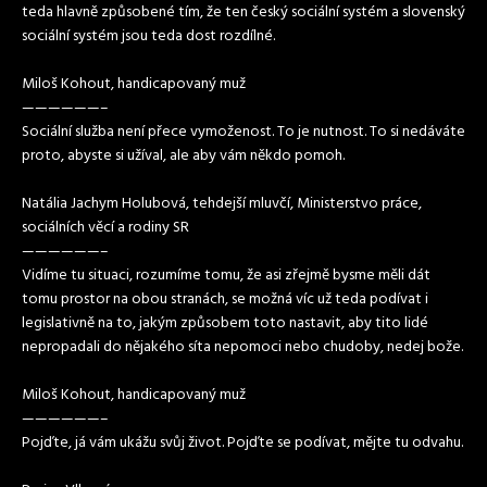
teda hlavně způsobené tím, že ten český sociální systém a slovenský
sociální systém jsou teda dost rozdílné.
Miloš Kohout, handicapovaný muž
——————–
Sociální služba není přece vymoženost. To je nutnost. To si nedáváte
proto, abyste si užíval, ale aby vám někdo pomoh.
Natália Jachym Holubová, tehdejší mluvčí, Ministerstvo práce,
sociálních věcí a rodiny SR
——————–
Vidíme tu situaci, rozumíme tomu, že asi zřejmě bysme měli dát
tomu prostor na obou stranách, se možná víc už teda podívat i
legislativně na to, jakým způsobem toto nastavit, aby tito lidé
nepropadali do nějakého síta nepomoci nebo chudoby, nedej bože.
Miloš Kohout, handicapovaný muž
——————–
Pojďte, já vám ukážu svůj život. Pojďte se podívat, mějte tu odvahu.