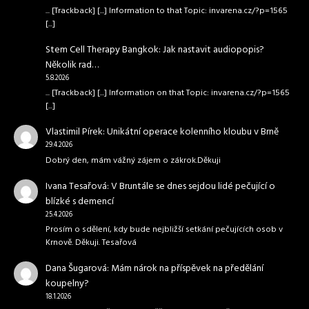
... [Trackback] [...] Information to that Topic: invarena.cz/?p=1565
[...]
Stem Cell Therapy Bangkok
:
Jak nastavit audiopopis?
Několik rad…
5.8.2026
... [Trackback] [...] Information on that Topic: invarena.cz/?p=1565
[...]
Vlastimil Pírek
:
Unikátní operace kolenního kloubu v Brně
29.4.2026
Dobrý den, mám vážný zájem o zákrok.Děkuji
Ivana Tesařová
:
V Bruntále se dnes sejdou lidé pečující o
blízké s demencí
25.4.2026
Prosím o sdělení, kdy bude nejbližší setkání pečujících osob v
Krnově. Děkuji. Tesařová
Dana Šugarová
:
Mám nárok na příspěvek na předělání
koupelny?
18.1.2026