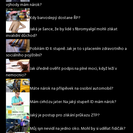
výhody mám nárok?
Kdy barvoslepý dostane ŘP?
Jaká je šance, že by lidé s fibromyalgií mohli získat
invalidní důchod?
Pobírám ID II. stupně. Jak je to s placením zdravotního a
sociálního pojištění?
Jak úředně ověřit podpis na plné moci, když leží v
nemocnici?
Máte nárok na příspěvek na osobní automobil?
Mám cirhózu jater. Na jaký stupeň ID mám nárok?
Jaký je postup pro získání průkazu ZTP?
Můj syn nevidí na jedno oko. Mohl by si udělat řidičák?