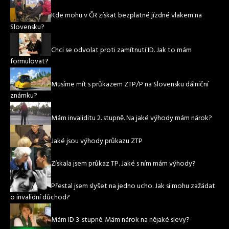
Kde mohu v ČR získat bezplatné jízdné vlakem na
Slovensku?
Chci se odvolat proti zamítnutí ID. Jak to mám
formulovat?
Musíme mít s průkazem ZTP/P na Slovensku dálniční
známku?
Mám invaliditu 2. stupně. Na jaké výhody mám nárok?
Jaké jsou výhody průkazu ZTP
Získala jsem průkaz TP. Jaké s ním mám výhody?
Přestal jsem slyšet na jedno ucho. Jak si mohu zažádat
o invalidní důchod?
Mám ID 3. stupně. Mám nárok na nějaké slevy?