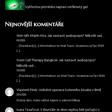
Vyhřezlou ploténku napraví vstříknutý gel
Nejnovější komentáře
thời tiết Khánh Hòa
:
Jak nastavit audiopopis? Několik rad…
6.8.2026
... [Trackback] [...] Information to that Topic: invarena.cz/?p=1565
[...]
Stem Cell Therapy Bangkok
:
Jak nastavit audiopopis?
Několik rad…
5.8.2026
... [Trackback] [...] Information on that Topic: invarena.cz/?p=1565
[...]
Vlastimil Pírek
:
Unikátní operace kolenního kloubu v Brně
29.4.2026
Dobrý den, mám vážný zájem o zákrok.Děkuji
Ivana Tesařová
:
V Bruntále se dnes sejdou lidé pečující o