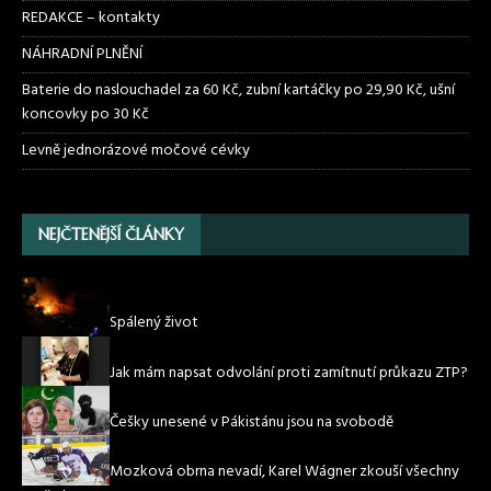
REDAKCE – kontakty
NÁHRADNÍ PLNĚNÍ
Baterie do naslouchadel za 60 Kč, zubní kartáčky po 29,90 Kč, ušní
koncovky po 30 Kč
Levně jednorázové močové cévky
NEJČTENĚJŠÍ ČLÁNKY
Spálený život
Jak mám napsat odvolání proti zamítnutí průkazu ZTP?
Češky unesené v Pákistánu jsou na svobodě
Mozková obrna nevadí, Karel Wágner zkouší všechny