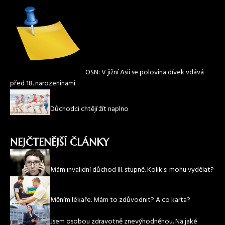
OSN: V jižní Asii se polovina dívek vdává
před 18. narozeninami
Důchodci chtějí žít naplno
NEJČTENĚJŠÍ ČLÁNKY
Mám invalidní důchod III. stupně. Kolik si mohu vydělat?
Měním lékaře. Mám to zdůvodnit? A co karta?
Jsem osobou zdravotně znevýhodněnou. Na jaké