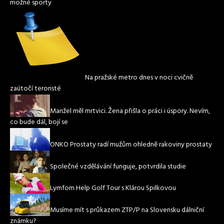
možné sporty
Na pražské metro dnes v noci cvičně
zaútočí teroristé
Manžel měl mrtvici. Žena přišla o práci i úspory. Nevím,
co bude dál, bojí se
ONKO Prostaty radí mužům ohledně rakoviny prostaty
Společné vzdělávání funguje, potvrdila studie
Lymfom Help Golf Tour s Klárou Spilkovou
Musíme mít s průkazem ZTP/P na Slovensku dálniční
známku?