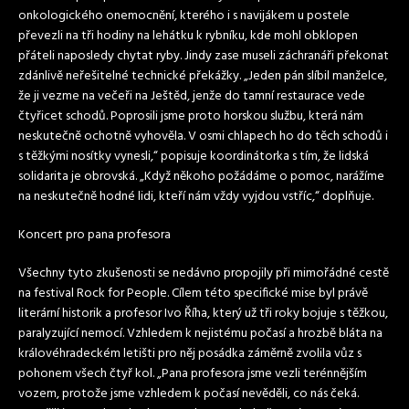
onkologického onemocnění, kterého i s navijákem u postele
převezli na tři hodiny na lehátku k rybníku, kde mohl obklopen
přáteli naposledy chytat ryby. Jindy zase museli záchranáři překonat
zdánlivě neřešitelné technické překážky. „Jeden pán slíbil manželce,
že ji vezme na večeři na Ještěd, jenže do tamní restaurace vede
čtyřicet schodů. Poprosili jsme proto horskou službu, která nám
neskutečně ochotně vyhověla. V osmi chlapech ho do těch schodů i
s těžkými nosítky vynesli,“ popisuje koordinátorka s tím, že lidská
solidarita je obrovská. „Když někoho požádáme o pomoc, narážíme
na neskutečně hodné lidi, kteří nám vždy vyjdou vstříc,“ doplňuje.
Koncert pro pana profesora
Všechny tyto zkušenosti se nedávno propojily při mimořádné cestě
na festival Rock for People. Cílem této specifické mise byl právě
literární historik a profesor Ivo Říha, který už tři roky bojuje s těžkou,
paralyzující nemocí. Vzhledem k nejistému počasí a hrozbě bláta na
královéhradeckém letišti pro něj posádka záměrně zvolila vůz s
pohonem všech čtyř kol. „Pana profesora jsme vezli terénnějším
vozem, protože jsme vzhledem k počasí nevěděli, co nás čeká.