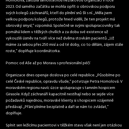
Homolová, založila samostatnou neziskovou organizaci v roce
2023. Od samého začátku se mohla opřít o obrovskou podporu
svých kolegů záchranářů, kteří do plnění snů šli s ní. „Měla jsem
velkou podporu kolegů, protože hned viděli, že ten projekt má
obrovský smysl,“ vzpomíná. Společně se svými spolupracovníky tak
pomáhá lidem v těžkých chvílích a za dobu své existence už
vykouzlili úsměv na tváři více než dvěma stovkám pacientů. „Už
máme za sebou přes 250 misí a od té doby, co to dělám, zájem stále
roste,“ doplňuje koordinátorka.
Pomoc od Aše až po Moravu s profesionální péčí
Organizace dnes operuje doslova po celé republice. „Působíme po
celé České republice, opravdu všude,“ potvrzuje Petra Homolová. V
moravském regionu navíc úzce spolupracuje s tamním hospicem
Girasole. Když záchranáři kapacitně nestíhají nebo se sejde více
požadavků najednou, moravské klienty si s hospicem vzájemně
předávají. „Přání plníme bezplatně a daří se nám to zvládat,“
doplňuje.
Splnit sen ležícímu pacientovi v těžkém stavu však není jen otázkou