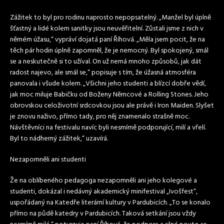
Zážitek to byl pro rodinu naprosto nepopsatelný. „Manžel byl úplně
šťastný a lidé kolem sanitky jsou neuvěřitelní. Zůstali jsme z nich v
němém úžasu,“ vypráví dojatá paní Říhová. „Měla jsem pocit, že na
těch pár hodin úplně zapomněl, že je nemocný. Byl spokojený, smál
se a neskutečně si to užíval. On už nemá mnoho způsobů, jak dát
radost najevo, ale smál se,“ popisuje s tím, že úžasná atmosféra
panovala i všude kolem. „Všichni jeho studenti a blízcí dobře vědí,
jak moc miluje Babičku od Boženy Němcové a Rolling Stones. Jeho
obrovskou celoživotní srdcovkou jsou ale právě i Iron Maiden. Slyšet
je znovu naživo, přímo tady, pro něj znamenalo strašně moc.
Návštěvníci na festivalu navíc byli nesmírně podporující, milí a vřelí.
Byl to nádherný zážitek,“ uzavírá.
Nezapomněli ani studenti
Že na oblíbeného pedagoga nezapomněli ani jeho kolegové a
studenti, dokázal i nedávný akademický minifestival „Ivošfest“,
uspořádaný na Katedře literární kultury v Pardubicích. „To se konalo
přímo na půdě katedry v Pardubicích. Taková setkání jsou vždy