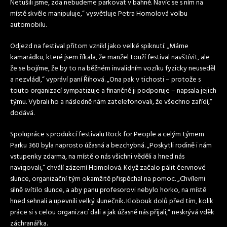
Netušili jsme, zda nebudeme parkovat v bahně. Navíc se s ním na
místě skvěle manipuluje,“ vysvětluje Petra Homolová volbu
automobilu.
Odjezd na festival přitom vznikl jako velké spiknutí. „Máme
kamarádku, které jsem říkala, že manžel touží festival navštívit, ale
že se bojíme, že by to na běžném invalidním vozíku fyzicky neuseděl
a nezvládl,“ vypráví paní Říhová. „Ona pak v tichosti – protože s
touto organizací sympatizuje a finančně ji podporuje – napsala jejich
týmu. Vybrali ho a následně nám zatelefonovali, že všechno zařídí,“
dodává.
Spolupráce s produkcí festivalu Rock for People a celým týmem
Parku 360 byla naprosto úžasná a bezchybná. „Poskytli rodině i nám
vstupenky zdarma, na místě o nás všichni věděli a hned nás
navigovali,“ chválí zázemí Homolová. Když začalo pálit červnové
slunce, organizační tým okamžitě přispěchal na pomoc. „Chvílemi
silně svítilo slunce, a aby panu profesorovi nebylo horko, na místě
hned sehnali a upevnili velký slunečník. Klobouk dolů před tím, kolik
práce si s celou organizací dali a jak úžasně nás přijali,“ neskrývá vděk
záchranářka.