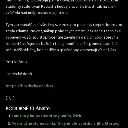
nesmírně milá,“ potvrzuje paní Říhová, že podpora a silné pouto se
studenty stále trvají. Radost z hudby a sounáležitosti tak na chvíli
zvítězila nad neúprosnou diagnózou.
Tým záchranářů plní všechny své mise pro pacienty i jejich doprovod
zcela zdarma. Provoz, nákup pohonných hmot i nákladné technické
vybavení vozů jsou stoprocentně závislé na dárcích, sponzorech a
solidaritě veřejnosti. Každá, i ta nejmenší finanční pomoc, pomáhá
psát další příběhy, kde naděje a splněné sny znamenají víc než čas.
Petr Vaňous
Hradecký deník
https://hradecky.denik.cz
(13, 1)
PODOBNÉ ČLÁNKY:
Sanitka plní poslední sny umírajících
Petra už moře nestihla. Díky ní ale sanitka z jihu Moravy