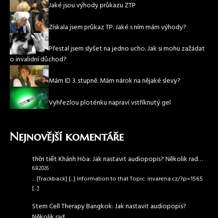
Jaké jsou výhody průkazu ZTP
Získala jsem průkaz TP. Jaké s ním mám výhody?
Přestal jsem slyšet na jedno ucho. Jak si mohu zažádat
o invalidní důchod?
Mám ID 3. stupně. Mám nárok na nějaké slevy?
Vyhřezlou ploténku napraví vstříknutý gel
Nejnovější komentáře
thời tiết Khánh Hòa
:
Jak nastavit audiopopis? Několik rad…
6.8.2026
... [Trackback] [...] Information to that Topic: invarena.cz/?p=1565
[...]
Stem Cell Therapy Bangkok
:
Jak nastavit audiopopis?
Několik rad…