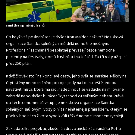
sanitka splněných snů
Co když váš poslední sen je slyšet Iron Maiden naživo? Nezisková
organizace Sanitka splněných snů dělá nemožné možným.
Profesionální záchranáři bezplatně převážejí těžce nemocné
pacienty na festivaly, domů k rybníku i na Ještěd. Za tři roky už splnili
přes 250 přání.
Když člověk stojí na konci své cesty, jeho svět se smrskne. Někdy na
čtyři stěny nemocničního pokoje, jindy na touhu ještě jednou
navštívit místa, která má rád, nadechnout se vzduchu na milované
zahradě nebo slyšet burácení kytar pod otevřeným nebem. Právě
do těchto momentů vstupuje nezisková organizace Sanitka
splněných snů. Svými vozy plní ta nejniternější přání lidem, kterým se
písek v hodinách života sype kvůli těžké nemoci mnohem rychleji.
Zakladatelka projektu, zkušená zdravotnická záchranářka Petra