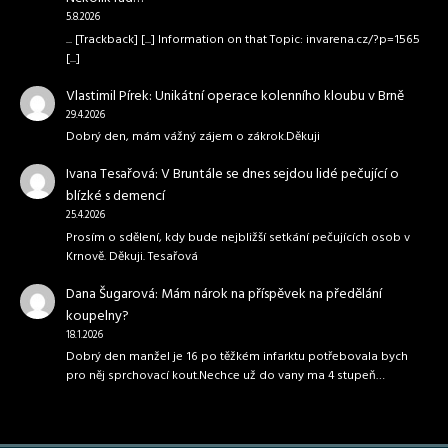
5.8.2026
... [Trackback] [...] Information on that Topic: invarena.cz/?p=1565
[...]
Vlastimil Pírek
:
Unikátní operace kolenního kloubu v Brně
29.4.2026
Dobrý den, mám vážný zájem o zákrok.Děkuji
Ivana Tesařová
:
V Bruntále se dnes sejdou lidé pečující o
blízké s demencí
25.4.2026
Prosím o sdělení, kdy bude nejbližší setkání pečujících osob v
Krnově. Děkuji. Tesařová
Dana Šugarová
:
Mám nárok na příspěvek na předělání
koupelny?
18.1.2026
Dobrý den manžel je 16 po těžkém infarktu potřebovala bych
pro něj sprchovací kout.Nechce už do vany ma 4 stupeň…