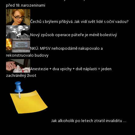
před 18. narozeninami
Čechů s brýlemi přibývá. Jak vidí svět lidé s oční vadou?
Nový způsob operace páteře je méně bolestivý
NKÚ: MPSV nehospodárně nakupovalo a
rekonstruovalo budovy
Anestezie + dva vpichy + dvě náplasti = jeden
zachráněný život
Jak alkoholik po letech ztratil invaliditu …