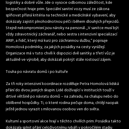
logistiky a dobré vůle. Jde o vysoce odbornou záležitost, kde
bezpečnost hraje prim. Speciální sanitní vozy musí ze zákona
splňovat přísná kritéria na technické a medicínské vybavení, aby
dokázaly zajistit plnohodnotnou péči i během dlouhých přejezdů.
Stejně nekompromisní jsou nároky na personál. „V sanitce musí být
vždy zdravotnický záchranář, nebo sestra s intenzivní specializací
ARIP, a řidič, který má kurz pro záchrannou službu,“ popisuje
Homolová podmínky, za jakých posádky na cesty vyrážejí.
Organizace má v tuto chvíli k dispozici dvě sanitky a třetí vůz je
aktuálně ve výrobě, aby dokázali pokrýt stále rostoucí zájem.
Touha po návratu domů i po kultuře
Za tři roky intenzivní koordinace rozděluje Petra Homolová lidská
přání do dvou jasných skupin. Lidé dožívající v institucích touží v
drtivé většině po návratu domů – na zahradu, na chalupu nebo do
oblíbené hospůdky. Ti, o které rodina pečuje doma, chtějí naopak
ještě jednou vyrazit s milovanou osobou ven do světa.
Kulturní a sportovní akce hrají v těchto chvílích prim. Posádka takto
dokázala splnit přání celoživotnímu rybáři v pokročilém stadiu