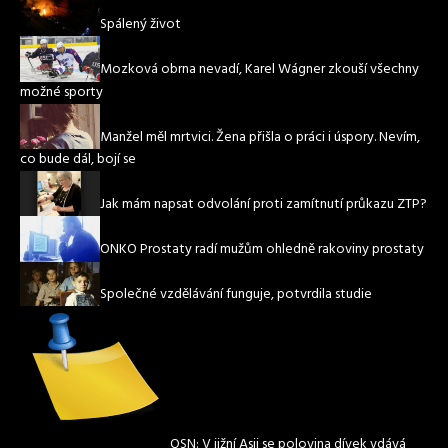
Spálený život
Mozková obrna nevadí, Karel Wágner zkouší všechny
možné sporty
Manžel měl mrtvici. Žena přišla o práci i úspory. Nevím,
co bude dál, bojí se
Jak mám napsat odvolání proti zamítnutí průkazu ZTP?
ONKO Prostaty radí mužům ohledně rakoviny prostaty
Společné vzdělávání funguje, potvrdila studie
OSN: V jižní Asii se polovina dívek vdává