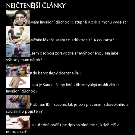
NEJČTENĚJŠÍ ČLÁNKY
Mám invalidní důchod III. stupně. Kolik si mohu vydělat?
Měním lékaře. Mám to zdůvodnit? A co karta?
Jsem osobou zdravotně znevýhodněnou. Na jaké
výhody mám nárok?
Kdy barvoslepý dostane ŘP?
Jaká je šance, že by lidé s fibromyalgií mohli získat
invalidní důchod?
Pobírám ID II. stupně. Jak je to s placením zdravotního a
sociálního pojištění?
Jak úředně ověřit podpis na plné moci, když leží v
nemocnici?