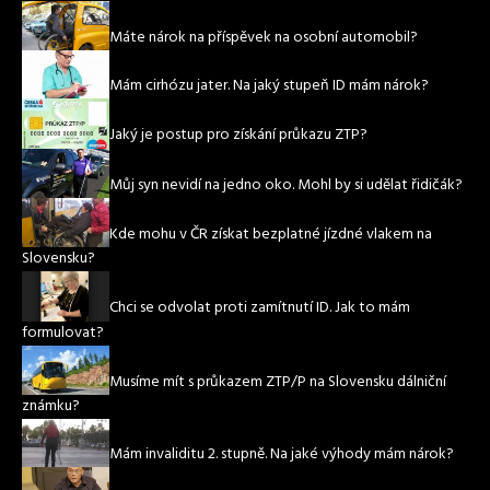
Máte nárok na příspěvek na osobní automobil?
Mám cirhózu jater. Na jaký stupeň ID mám nárok?
Jaký je postup pro získání průkazu ZTP?
Můj syn nevidí na jedno oko. Mohl by si udělat řidičák?
Kde mohu v ČR získat bezplatné jízdné vlakem na
Slovensku?
Chci se odvolat proti zamítnutí ID. Jak to mám
formulovat?
Musíme mít s průkazem ZTP/P na Slovensku dálniční
známku?
Mám invaliditu 2. stupně. Na jaké výhody mám nárok?