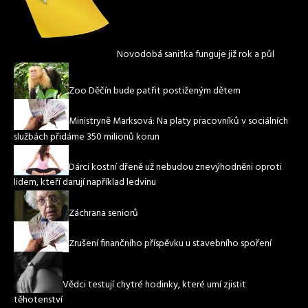
Novodobá sanitka funguje již rok a půl
Zoo Děčín bude patřit postiženým dětem
Ministryně Marksová: Na platy pracovníků v sociálních
službách přidáme 350 milionů korun
Dárci kostní dřeně už nebudou znevýhodněni oproti
lidem, kteří darují například ledvinu
Záchrana seniorů
Zrušení finančního příspěvku u stavebního spoření
Vědci testují chytré hodinky, které umí zjistit
těhotenství