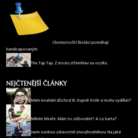
Chomutovští školáci pomáhají
handicapovaným
The Tap Tap. Z mostu střemhlav na vozíku
NEJČTENĚJŠÍ ČLÁNKY
Mám invalidní důchod III. stupně. Kolik si mohu vydělat?
Měním lékaře. Mám to zdůvodnit? A co karta?
Jsem osobou zdravotně znevýhodněnou. Na jaké