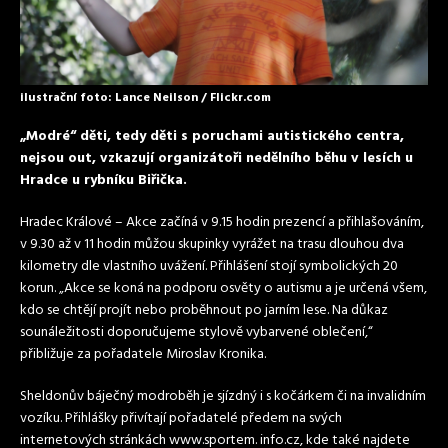
ilustrační foto: Lance Neilson / Flickr.com
„Modré“ děti, tedy děti s poruchami autistického centra,
nejsou out, vzkazují organizátoři nedělního běhu v lesích u
Hradce u rybníku Biřička.
Hradec Králové – Akce začíná v 9.15 hodin prezencí a přihlašováním,
v 9.30 až v 11 hodin můžou skupinky vyrážet na trasu dlouhou dva
kilometry dle vlastního uvážení. Přihlášení stojí symbolických 20
korun. „Akce se koná na podporu osvěty o autismu a je určená všem,
kdo se chtějí projít nebo proběhnout po jarním lese. Na důkaz
sounáležitosti doporučujeme stylově vybarvené oblečení,“
přibližuje za pořadatele Miroslav Kronika.
Sheldonův báječný modroběh je sjízdný i s kočárkem či na invalidním
vozíku. Přihlášky přivítají pořadatelé předem na svých
internetových stránkách www.sportem. info.cz, kde také najdete