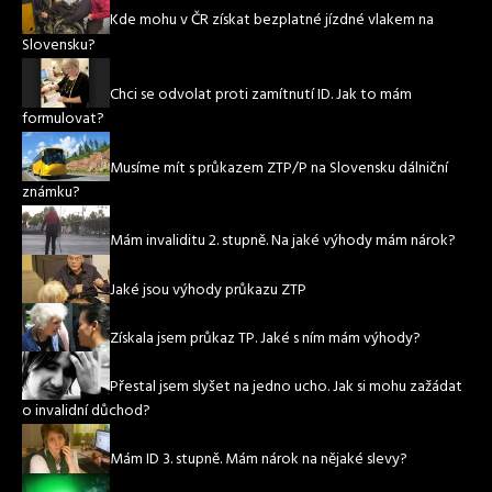
Kde mohu v ČR získat bezplatné jízdné vlakem na
Slovensku?
Chci se odvolat proti zamítnutí ID. Jak to mám
formulovat?
Musíme mít s průkazem ZTP/P na Slovensku dálniční
známku?
Mám invaliditu 2. stupně. Na jaké výhody mám nárok?
Jaké jsou výhody průkazu ZTP
Získala jsem průkaz TP. Jaké s ním mám výhody?
Přestal jsem slyšet na jedno ucho. Jak si mohu zažádat
o invalidní důchod?
Mám ID 3. stupně. Mám nárok na nějaké slevy?