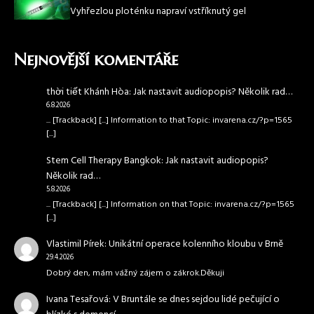
Vyhřezlou ploténku napraví vstříknutý gel
Nejnovější komentáře
thời tiết Khánh Hòa
:
Jak nastavit audiopopis? Několik rad…
6.8.2026
... [Trackback] [...] Information to that Topic: invarena.cz/?p=1565
[...]
Stem Cell Therapy Bangkok
:
Jak nastavit audiopopis?
Několik rad…
5.8.2026
... [Trackback] [...] Information on that Topic: invarena.cz/?p=1565
[...]
Vlastimil Pírek
:
Unikátní operace kolenního kloubu v Brně
29.4.2026
Dobrý den, mám vážný zájem o zákrok.Děkuji
Ivana Tesařová
:
V Bruntále se dnes sejdou lidé pečující o