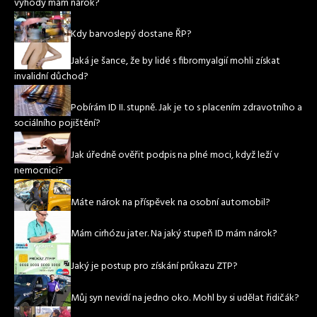
výhody mám nárok?
Kdy barvoslepý dostane ŘP?
Jaká je šance, že by lidé s fibromyalgií mohli získat
invalidní důchod?
Pobírám ID II. stupně. Jak je to s placením zdravotního a
sociálního pojištění?
Jak úředně ověřit podpis na plné moci, když leží v
nemocnici?
Máte nárok na příspěvek na osobní automobil?
Mám cirhózu jater. Na jaký stupeň ID mám nárok?
Jaký je postup pro získání průkazu ZTP?
Můj syn nevidí na jedno oko. Mohl by si udělat řidičák?