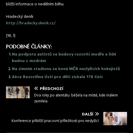
bližší informace o nedělním běhu.
Hradecký deník
http://hradecky.denik.cz/
(18, 1)
PODOBNÉ ČLÁNKY:
Na podporu autistů se budovy rozsvítí modře a lidé
budou v modrém
Na zimním stadionu se koná MČR neslyšících hokejistů
Akce Rozsviťme Ústí pro děti získala 178 tisíc
PŘEDCHOZÍ
Dva roky po atentátu: běžela na místě, kde málem
zemřela
DALŠÍ
Konference přiblíží pracovní příležitosti pro neslyšící