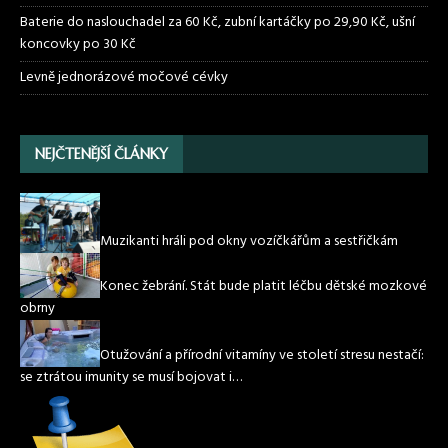
Baterie do naslouchadel za 60 Kč, zubní kartáčky po 29,90 Kč, ušní
koncovky po 30 Kč
Levně jednorázové močové cévky
NEJČTENĚJŠÍ ČLÁNKY
Muzikanti hráli pod okny vozíčkářům a sestřičkám
Konec žebrání. Stát bude platit léčbu dětské mozkové
obrny
Otužování a přírodní vitamíny ve století stresu nestačí:
se ztrátou imunity se musí bojovat i…