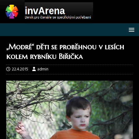
„Modré“ děti se proběhnou v lesích
kolem rybníku Biřička
22.4.2015
admin