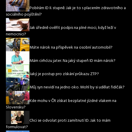
Pobírám ID II. stupně. Jak je to s placením zdravotního a
sociálního pojištění?
Jak úředně ověřit podpis na plné moci, když leží v
nemocnici?
Máte nárok na příspěvek na osobní automobil?
Mám cirhózu jater. Na jaký stupeň ID mám nárok?
Jaký je postup pro získání průkazu ZTP?
Můj syn nevidí na jedno oko. Mohl by si udělat řidičák?
Kde mohu v ČR získat bezplatné jízdné vlakem na
Slovensku?
Chci se odvolat proti zamítnutí ID. Jak to mám
formulovat?