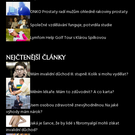
ONKO Prostaty radí mužům ohledně rakoviny prostaty
Společné vzdělávání funguje, potvrdila studie
Lymfom Help Golf Tour s Klárou Spilkovou
NEJČTENĚJŠÍ ČLÁNKY
Mám invalidní důchod III. stupně. Kolik si mohu vydělat?
Měním lékaře. Mám to zdůvodnit? A co karta?
Jsem osobou zdravotně znevýhodněnou. Na jaké
výhody mám nárok?
Jaká je šance, že by lidé s fibromyalgií mohli získat
invalidní důchod?