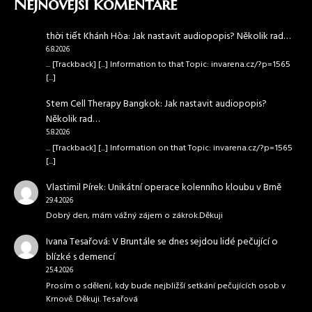
Nejnovější komentáře
thời tiết Khánh Hòa
:
Jak nastavit audiopopis? Několik rad…
6.8.2026
... [Trackback] [...] Information to that Topic: invarena.cz/?p=1565
[...]
Stem Cell Therapy Bangkok
:
Jak nastavit audiopopis?
Několik rad…
5.8.2026
... [Trackback] [...] Information on that Topic: invarena.cz/?p=1565
[...]
Vlastimil Pírek
:
Unikátní operace kolenního kloubu v Brně
29.4.2026
Dobrý den, mám vážný zájem o zákrok.Děkuji
Ivana Tesařová
:
V Bruntále se dnes sejdou lidé pečující o
blízké s demencí
25.4.2026
Prosím o sdělení, kdy bude nejbližší setkání pečujících osob v
Krnově. Děkuji. Tesařová