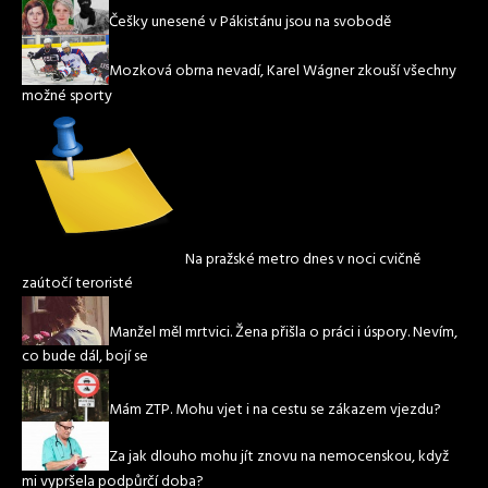
Češky unesené v Pákistánu jsou na svobodě
Mozková obrna nevadí, Karel Wágner zkouší všechny
možné sporty
Na pražské metro dnes v noci cvičně
zaútočí teroristé
Manžel měl mrtvici. Žena přišla o práci i úspory. Nevím,
co bude dál, bojí se
Mám ZTP. Mohu vjet i na cestu se zákazem vjezdu?
Za jak dlouho mohu jít znovu na nemocenskou, když
mi vypršela podpůrčí doba?