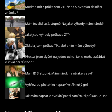
Musíme mít s průkazem ZTP/P na Slovensku dálniční
známku?
Mám invaliditu 2. stupně. Na jaké výhody mám nárok?
Jaké jsou výhody průkazu ZTP
Získala jsem průkaz TP. Jaké s ním mám výhody?
Přestal jsem slyšet na jedno ucho. Jak si mohu zažádat
o invalidní důchod?
Mám ID 3. stupně. Mám nárok na nějaké slevy?
Vyhřezlou ploténku napraví vstříknutý gel
Jak mám napsat odvolání proti zamítnutí průkazu ZTP?