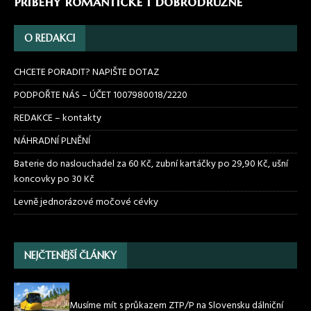
příběhy romantické i dobrodružné
O REDAKCI
CHCETE PORADIT? NAPIŠTE DOTAZ
PODPOŘTE NÁS – ÚČET 1007980018/2220
REDAKCE – kontakty
NÁHRADNÍ PLNĚNÍ
Baterie do naslouchadel za 60 Kč, zubní kartáčky po 29,90 Kč, ušní
koncovky po 30 Kč
Levně jednorázové močové cévky
NEJČTENĚJŠÍ ČLÁNKY
Musíme mít s průkazem ZTP/P na Slovensku dálniční