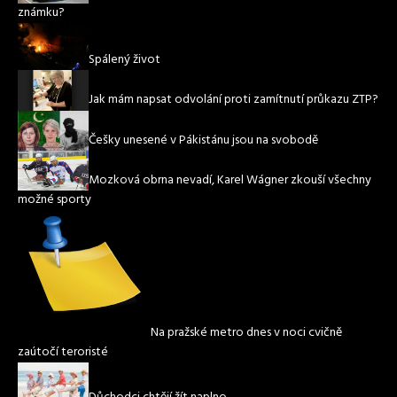
známku?
Spálený život
Jak mám napsat odvolání proti zamítnutí průkazu ZTP?
Češky unesené v Pákistánu jsou na svobodě
Mozková obrna nevadí, Karel Wágner zkouší všechny
možné sporty
Na pražské metro dnes v noci cvičně
zaútočí teroristé