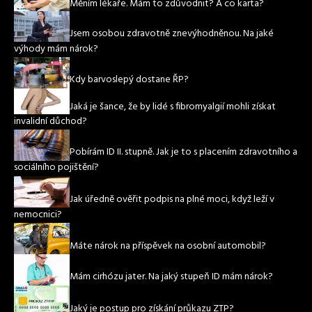
Měním lékaře. Mám to zdůvodnit? A co karta?
Jsem osobou zdravotně znevýhodněnou. Na jaké
výhody mám nárok?
Kdy barvoslepý dostane ŘP?
Jaká je šance, že by lidé s fibromyalgií mohli získat
invalidní důchod?
Pobírám ID II. stupně. Jak je to s placením zdravotního a
sociálního pojištění?
Jak úředně ověřit podpis na plné moci, když leží v
nemocnici?
Máte nárok na příspěvek na osobní automobil?
Mám cirhózu jater. Na jaký stupeň ID mám nárok?
Jaký je postup pro získání průkazu ZTP?