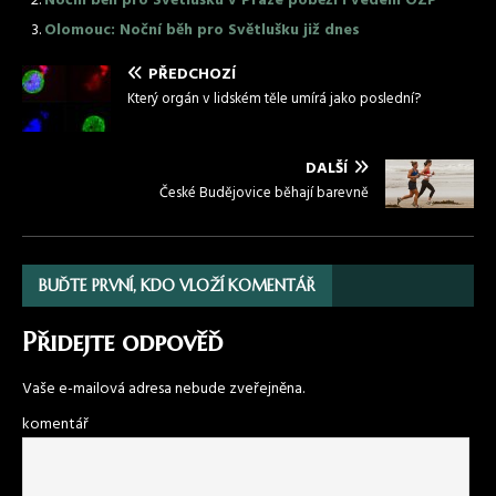
Noční běh pro Světlušku v Praze poběží i vedení OZP
Olomouc: Noční běh pro Světlušku již dnes
PŘEDCHOZÍ
Který orgán v lidském těle umírá jako poslední?
DALŠÍ
České Budějovice běhají barevně
BUĎTE PRVNÍ, KDO VLOŽÍ KOMENTÁŘ
Přidejte odpověď
Vaše e-mailová adresa nebude zveřejněna.
komentář