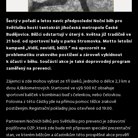
Šestý v pořadí a letos navíc předposlední Noční běh pro
Světlušku hostí tentokrát jihočeská metropole České
Budějovice. Běžci odstartují v úterý 6. května již tradičně ve
21 hod. od sportovní haly u parku Stromovka. Motto letošní
kampaně „Vidíš, nevidíš, běžíš.“ má upozornit na
problematiku zrakového postižení a zároveň vybídnout
k účasti v běhu. Součástí akce je také doprovodný program
zaměřený na prevenci.
Zájemci si zde mohou vybrat ze tří úseků, jednoho o délce 2,3 km a
dvou 4,6kilometrových. Startovné ve výši 500 Kč obsahuje
sportovní balíček v kombinaci buď s čelenkou, nebo čelovkou.
Polovina z této částky jde na přímou pomoc těžce zrakově
postiženým. Registrační pokladny jsou otevřené od 19:00.
Partnerem Nočních běhů pro Světlušku pro prevenci je zdravotní
pojišťovna OZP, která zde bude mít připraven speciální prezentační
stan, ve kterém běžcům a účastníkům této prospěšné akce prověří