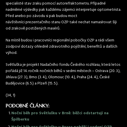
specialisté stav zraku pomocí autorefraktometru. Případné
nadměrné výsledky pak každému zájemci interpretuje optometrista.
Před anebo po závodu si pak budou moct
návštěvníci prezentačního stanu OZP také nechat namasírovat šíji
od zrakově postižených masérů.
Na místě budou i pracovníci regionální pobočky OZP a rádi všem
zodpoví dotazy ohledně zdravotního pojištění, benefitů a dalších
výhod.
Světluška je projekt Nadačního fondu Českého rozhlasu, která letos
pořádá již 14. ročník nočních běhů v sedmi městech – Ostrava (20. 3.),
Jihlava (27. 3.), Brno (3. 4.), Olomouc (10. 4.), Praha (24. 4.), České
Budějovice (6. 5.) a Plzeň (15. 5.).
(34, 1)
PODOBNÉ ČLÁNKY:
Noční běh pro Světlušku v Brně: běžci odstartují na
Špilberku