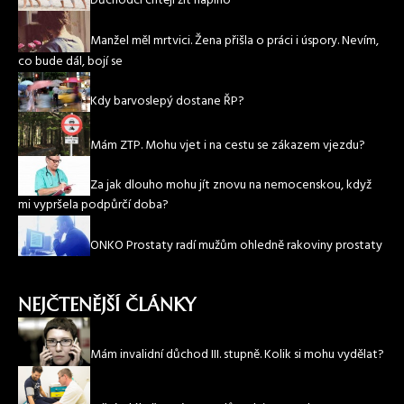
Důchodci chtějí žít naplno
Manžel měl mrtvici. Žena přišla o práci i úspory. Nevím,
co bude dál, bojí se
Kdy barvoslepý dostane ŘP?
Mám ZTP. Mohu vjet i na cestu se zákazem vjezdu?
Za jak dlouho mohu jít znovu na nemocenskou, když
mi vypršela podpůrčí doba?
ONKO Prostaty radí mužům ohledně rakoviny prostaty
NEJČTENĚJŠÍ ČLÁNKY
Mám invalidní důchod III. stupně. Kolik si mohu vydělat?