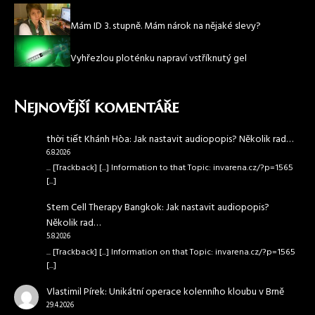
Mám ID 3. stupně. Mám nárok na nějaké slevy?
Vyhřezlou ploténku napraví vstříknutý gel
Nejnovější komentáře
thời tiết Khánh Hòa
:
Jak nastavit audiopopis? Několik rad…
6.8.2026
... [Trackback] [...] Information to that Topic: invarena.cz/?p=1565
[...]
Stem Cell Therapy Bangkok
:
Jak nastavit audiopopis?
Několik rad…
5.8.2026
... [Trackback] [...] Information on that Topic: invarena.cz/?p=1565
[...]
Vlastimil Pírek
:
Unikátní operace kolenního kloubu v Brně
29.4.2026