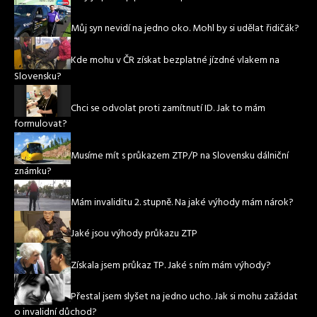
Můj syn nevidí na jedno oko. Mohl by si udělat řidičák?
Kde mohu v ČR získat bezplatné jízdné vlakem na
Slovensku?
Chci se odvolat proti zamítnutí ID. Jak to mám
formulovat?
Musíme mít s průkazem ZTP/P na Slovensku dálniční
známku?
Mám invaliditu 2. stupně. Na jaké výhody mám nárok?
Jaké jsou výhody průkazu ZTP
Získala jsem průkaz TP. Jaké s ním mám výhody?
Přestal jsem slyšet na jedno ucho. Jak si mohu zažádat
o invalidní důchod?