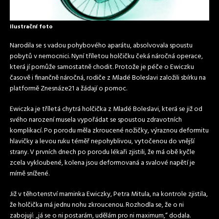
ilustrační foto
Narodila se s vadou pohybového aparátu, absolvovala spoustu
pobytů v nemocnici. Nyní tříletou holčičku čeká náročná operace,
která jí pomůže samostatně chodit. Protože je péče o Ewiczku
časově i finančně náročná, rodiče z Mladé Boleslavi založili sbírku na
platformě Znesnáze21 a žádají o pomoc.
Ewiczka je tříletá chytrá holčička z Mladé Boleslavi, která se již od
svého narození musela vypořádat se spoustou zdravotních
komplikací. Po porodu měla zkroucené nožičky, výraznou deformitu
hlavičky a levou ruku téměř nepohyblivou, vytočenou do vnější
strany. V prvních dnech po porodu lékaři zjistili, že má obě kyčle
zcela vykloubené, kolena jsou deformovaná a svalové napětí je
mírně snížené.
Již v těhotenství maminka Ewiczky, Petra Mitula, na kontrole zjistila,
že holčička má jednu nohu zkroucenou. Rozhodla se, že o ni
zabojují: „já se o ni postarám, udělám pro ni maximum,“ dodala.