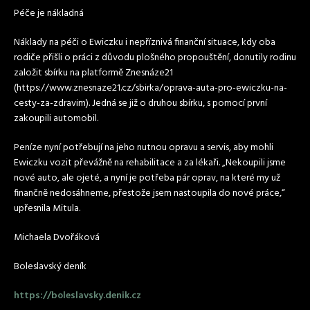
Péče je nákladná
Náklady na péči o Ewiczku i nepříznivá finanční situace, kdy oba
rodiče přišli o práci z důvodu plošného propouštění, donutily rodinu
založit sbírku na platformě Znesnáze21
(https://www.znesnaze21.cz/sbirka/oprava-auta-pro-ewiczku-na-
cesty-za-zdravim). Jedná se již o druhou sbírku, s pomocí první
zakoupili automobil.
Peníze nyní potřebují na jeho nutnou opravu a servis, aby mohli
Ewiczku vozit převážně na rehabilitace a za lékaři. „Nekoupili jsme
nové auto, ale ojeté, a nyní je potřeba pár oprav, na které my už
finančně nedosáhneme, přestože jsem nastoupila do nové práce,“
upřesnila Mitula.
Michaela Dvořáková
Boleslavský deník
https://boleslavsky.denik.cz