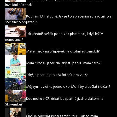
invalidní důchod?
Pobírám ID II. stupně. Jak je to s placením zdravotního a
sociálního pojištění?
Jak úředně ověřit podpis na plné moci, když leží v
nemocnici?
Máte nárok na příspěvek na osobní automobil?
Mám cirhózu jater. Na jaký stupeň ID mám nárok?
Jaký je postup pro získání průkazu ZTP?
Můj syn nevidí na jedno oko. Mohl by si udělat řidičák?
Kde mohu v ČR získat bezplatné jízdné vlakem na
Slovensku?
Chci se odvolat proti zamítnutí ID. Jak to mám