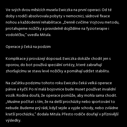
Ve svých dvou měsících musela Ewiczka na první operaci. Od té
doby s rodiči absolvovala pobyty v nemocnici, sádrové fixace
nohou a každodenní rehabilitace. „Denně cvičíme Vojtovu metodu,
protahujeme nožičky a pravidelně dojíždíme na fyzioterapie i
vodoléčbu,“ uvedla Mitula.
Operace ji čeká na podzim
Komplikace ji provázejí doposud. Ewiczka dokáže chodit jen s
oporou, do bot používá speciální ortézy, které zabraňují
zhoršujícímu se stavu levé nožičky a pomáhají udržet stabilitu.
Na začátku podzimu tohoto roku Ewiczku čeká velká operace
pánve a kyčlí. Po ní malá bojovnice bude muset používat invalidní
vozík. Rodina doufá, že operace pomůže, aby mohla sama chodit.
„Musíme počítat s tím, že na delší procházky nebo sportování to
nebude. Budeme prý rádi, když sejde a vyjde schody, nebo zvládne
kratší procházku,“ dodala Mitula. Přesto rodiče doufají v příznivější
výsledky.