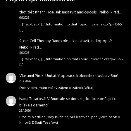
thời tiết Khánh Hòa
:
Jak nastavit audiopopis? Několik rad…
6.8.2026
... [Trackback] [...] Information to that Topic: invarena.cz/?p=1565
[...]
Stem Cell Therapy Bangkok
:
Jak nastavit audiopopis?
Několik rad…
5.8.2026
... [Trackback] [...] Information on that Topic: invarena.cz/?p=1565
[...]
Vlastimil Pírek
:
Unikátní operace kolenního kloubu v Brně
29.4.2026
Dobrý den, mám vážný zájem o zákrok.Děkuji
Ivana Tesařová
:
V Bruntále se dnes sejdou lidé pečující o
blízké s demencí
25.4.2026
Prosím o sdělení, kdy bude nejbližší setkání pečujících osob v
Krnově. Děkuji. Tesařová