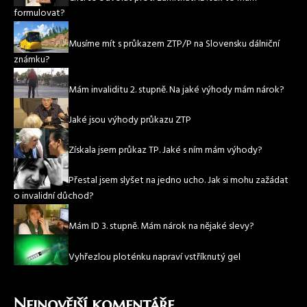
formulovat?
Musíme mít s průkazem ZTP/P na Slovensku dálniční
známku?
Mám invaliditu 2. stupně. Na jaké výhody mám nárok?
Jaké jsou výhody průkazu ZTP
Získala jsem průkaz TP. Jaké s ním mám výhody?
Přestal jsem slyšet na jedno ucho. Jak si mohu zažádat
o invalidní důchod?
Mám ID 3. stupně. Mám nárok na nějaké slevy?
Vyhřezlou ploténku napraví vstříknutý gel
Nejnovější komentáře