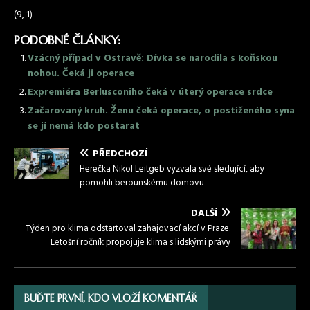
(9, 1)
PODOBNÉ ČLÁNKY:
Vzácný případ v Ostravě: Dívka se narodila s koňskou
nohou. Čeká ji operace
Expremiéra Berlusconiho čeká v úterý operace srdce
Začarovaný kruh. Ženu čeká operace, o postiženého syna
se jí nemá kdo postarat
PŘEDCHOZÍ
Herečka Nikol Leitgeb vyzvala své sledující, aby
pomohli berounskému domovu
DALŠÍ
Týden pro klima odstartoval zahajovací akcí v Praze.
Letošní ročník propojuje klima s lidskými právy
BUĎTE PRVNÍ, KDO VLOŽÍ KOMENTÁŘ