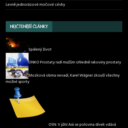
Levně jednorázové močové cévky
NEJČTENĚJŠÍ ČLÁNKY
Spálený život
ONKO Prostaty radí mužům ohledně rakoviny prostaty
Mozková obrna nevadí, Karel Wágner zkouší všechny
možné sporty
OSN: V jižní Asii se polovina dívek vdává