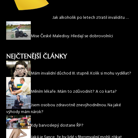
Jak alkoholik po letech ztratil invaliditu …
Mise České Maledivy. Hledají se dobrovolníci
NEJČTENĚJŠÍ ČLÁNKY
Mám invalidní důchod III. stupně. Kolik si mohu vydělat?
Měním lékaře. Mám to zdůvodnit? A co karta?
Jsem osobou zdravotně znevýhodněnou. Na jaké
výhody mám nárok?
Kdy barvoslepý dostane ŘP?
Jaká je šance, že by lidé s fibromyalgií mohli získat