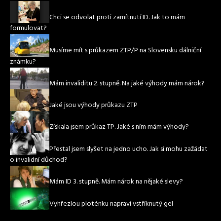
Chci se odvolat proti zamítnutí ID. Jak to mám
formulovat?
Musíme mít s průkazem ZTP/P na Slovensku dálniční
známku?
Mám invaliditu 2. stupně. Na jaké výhody mám nárok?
Jaké jsou výhody průkazu ZTP
Získala jsem průkaz TP. Jaké s ním mám výhody?
Přestal jsem slyšet na jedno ucho. Jak si mohu zažádat
o invalidní důchod?
Mám ID 3. stupně. Mám nárok na nějaké slevy?
Vyhřezlou ploténku napraví vstříknutý gel