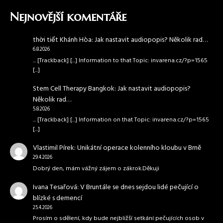
Nejnovější komentáře
thời tiết Khánh Hòa
:
Jak nastavit audiopopis? Několik rad…
6.8.2026
... [Trackback] [...] Information to that Topic: invarena.cz/?p=1565
[...]
Stem Cell Therapy Bangkok
:
Jak nastavit audiopopis?
Několik rad…
5.8.2026
... [Trackback] [...] Information on that Topic: invarena.cz/?p=1565
[...]
Vlastimil Pírek
:
Unikátní operace kolenního kloubu v Brně
29.4.2026
Dobrý den, mám vážný zájem o zákrok.Děkuji
Ivana Tesařová
:
V Bruntále se dnes sejdou lidé pečující o
blízké s demencí
25.4.2026
Prosím o sdělení, kdy bude nejbližší setkání pečujících osob v