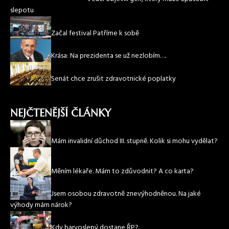
slepotu
Začal festival Patříme k sobě
Krása: Na prezidenta se už nezlobím….
Senát chce zrušit zdravotnické poplatky
NEJČTENĚJŠÍ ČLÁNKY
Mám invalidní důchod III. stupně. Kolik si mohu vydělat?
Měním lékaře. Mám to zdůvodnit? A co karta?
Jsem osobou zdravotně znevýhodněnou. Na jaké
výhody mám nárok?
Kdy barvoslepý dostane ŘP?