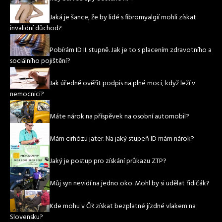
Jaká je šance, že by lidé s fibromyalgií mohli získat
invalidní důchod?
Pobírám ID II. stupně. Jak je to s placením zdravotního a
sociálního pojištění?
Jak úředně ověřit podpis na plné moci, když leží v
nemocnici?
Máte nárok na příspěvek na osobní automobil?
Mám cirhózu jater. Na jaký stupeň ID mám nárok?
Jaký je postup pro získání průkazu ZTP?
Můj syn nevidí na jedno oko. Mohl by si udělat řidičák?
Kde mohu v ČR získat bezplatné jízdné vlakem na
Slovensku?