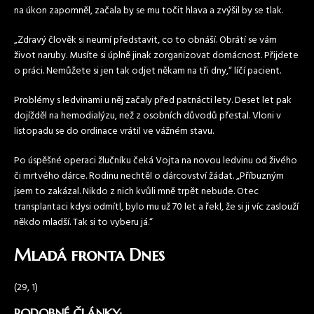
na úkon zapomněl, začala by se mu točit hlava a zvýšil by se tlak.
„Zdravý člověk si neumí představit, co to obnáší. Obrátí se vám
život naruby. Musíte si úplně jinak zorganizovat domácnost. Přijdete
o práci. Nemůžete si jen tak odjet někam na tři dny,“ líčí pacient.
Problémy s ledvinami u něj začaly před patnácti lety. Deset let pak
dojížděl na hemodialýzu, než z osobních důvodů přestal. Vloni v
listopadu se do ordinace vrátil ve vážném stavu.
Po úspěšné operaci žlučníku čeká Vojta na novou ledvinu od živého
či mrtvého dárce. Rodinu nechtěl o dárcovství žádat. „Příbuzným
jsem to zakázal. Nikdo z nich kvůli mně trpět nebude. Otec
transplantaci kdysi odmítl, bylo mu už 70 let a řekl, že si ji víc zaslouží
někdo mladší. Tak si to vyberu já.“
Mladá fronta Dnes
(29, 1)
PODOBNÉ ČLÁNKY: