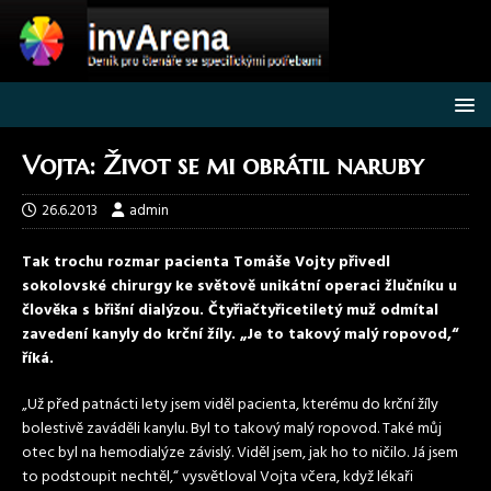
Vojta: Život se mi obrátil naruby
26.6.2013
admin
Tak trochu rozmar pacienta Tomáše Vojty přivedl
sokolovské chirurgy ke světově unikátní operaci žlučníku u
člověka s břišní dialýzou. Čtyřiačtyřicetiletý muž odmítal
zavedení kanyly do krční žíly. „Je to takový malý ropovod,“
říká.
„Už před patnácti lety jsem viděl pacienta, kterému do krční žíly
bolestivě zaváděli kanylu. Byl to takový malý ropovod. Také můj
otec byl na hemodialýze závislý. Viděl jsem, jak ho to ničilo. Já jsem
to podstoupit nechtěl,“ vysvětloval Vojta včera, když lékaři