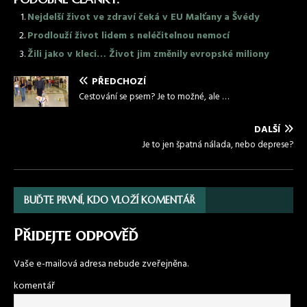
Nejdelší život ve zdraví čeká v EU Malťany a Švédy
Prodlouží život lidem s neléčitelnou nemocí
Žili jako v kleci… Život jim změnily evropské miliony
PŘEDCHOZÍ
Cestování se psem? Je to možné, ale …
DALŠÍ
Je to jen špatná nálada, nebo deprese?
BUĎTE PRVNÍ, KDO VLOŽÍ KOMENTÁŘ
Přidejte odpověď
Vaše e-mailová adresa nebude zveřejněna.
komentář