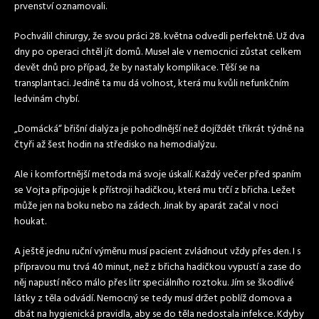
prvenství oznamovali.
Pochválil chirurgy, že svou práci 28. května odvedli perfektně. Už dva
dny po operaci chtěl jít domů. Musel ale v nemocnici zůstat celkem
devět dnů pro případ, že by nastaly komplikace. Těší se na
transplantaci. Jedině ta mu dá volnost, která mu kvůli nefunkčním
ledvinám chybí.
„Domácká“ břišní dialýza je pohodlnější než dojíždět třikrát týdně na
čtyři až šest hodin na středisko na hemodialýzu.
Ale i komfortnější metoda má svoje úskalí. Každý večer před spaním
se Vojta připojuje k přístroji hadičkou, která mu trčí z břicha. Ležet
může jen na boku nebo na zádech. Jinak by aparát začal v noci
houkat.
A ještě jednu ruční výměnu musí pacient zvládnout vždy přes den. I s
přípravou mu trvá 40 minut, než z břicha hadičkou vypustí a zase do
něj napustí něco málo přes litr speciálního roztoku. Jím se škodlivé
látky z těla odvádí. Nemocný se tedy musí držet poblíž domova a
dbát na hygienická pravidla, aby se do těla nedostala infekce. Kdyby