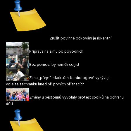
Zrušit povinné očkování je riskantní
Příprava na zimu po povodních
Bez pomoci by neměli co jíst
Zima „přeje“ infarktům. Kardiologové vyzývají –
volejte záchranku hned při prvních příznacích
Změny u pěstounů vyvolaly protest spolků na ochranu
dětí