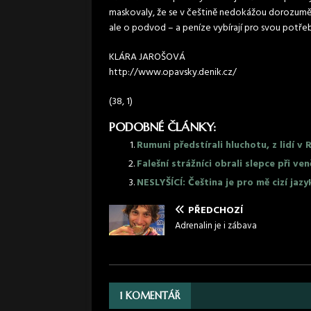
maskovaly, že se v češtině nedokážou dorozumět. 
ale o podvod – a peníze vybírají pro svou potřebu
KLÁRA JAROŠOVÁ
http://www.opavsky.denik.cz/
(38, 1)
PODOBNÉ ČLÁNKY:
Rumuni předstírali hluchotu, z lidí v 
Falešní strážníci obrali slepce při ve
NESLYŠÍCÍ: Čeština je pro mě cizí jazy
PŘEDCHOZÍ
Adrenalin je i zábava
1 KOMENTÁŘ