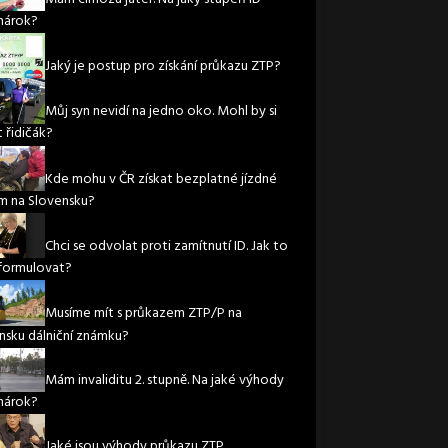
nárok?
Jaký je postup pro získání průkazu ZTP?
Můj syn nevidí na jedno oko. Mohl by si
 řidičák?
Kde mohu v ČR získat bezplatné jízdné
m na Slovensku?
Chci se odvolat proti zamítnutí ID. Jak to
formulovat?
Musíme mít s průkazem ZTP/P na
nsku dálniční známku?
Mám invaliditu 2. stupně. Na jaké výhody
nárok?
Jaké jsou výhody průkazu ZTP