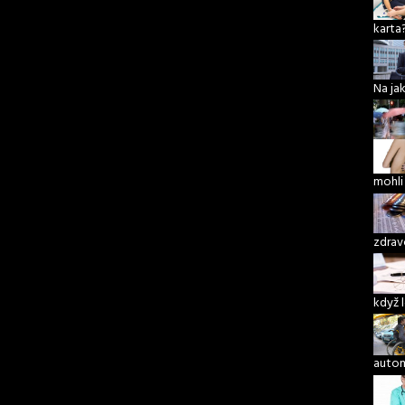
karta
Na ja
mohli
zdrav
když 
autom