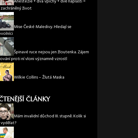
Anestezie + dva vpichy + dvě náplasti =
 zachráněný život
Mise České Maledivy. Hledají se
volníci
Špinavé ruce nejsou jen žloutenka. Zájem
ování proti ní vloni významně vzrostl
Wilkie Collins – Žlutá Maska
ČTENĚJŠÍ ČLÁNKY
Mám invalidní důchod III. stupně. Kolik si
vydělat?