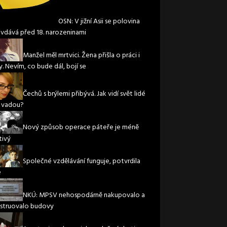
OSN: V jižní Asii se polovina
 vdává před 18. narozeninami
Manžel měl mrtvici. Žena přišla o práci i
. Nevím, co bude dál, bojí se
Čechů s brýlemi přibývá. Jak vidí svět lidé
í vadou?
Nový způsob operace páteře je méně
tivý
Společné vzdělávání funguje, potvrdila
e
NKÚ: MPSV nehospodárně nakupovalo a
struovalo budovy