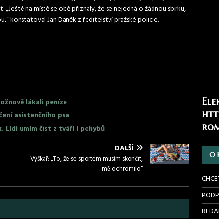
„Ještě na místě se obě přiznaly, že se nejedná o žádnou sbírku,
,“ konstatoval Jan Daněk z ředitelství pražské policie.
Ele
Rožnově lákali peníze
htt
nčení asistenčního psa
rom
k. Lidi umím číst z tváří i pohybů
DALŠÍ
O 
Výškař: „To, že se sportem musím skončit,
mě ochromilo“
CHCE
PODP
REDAK