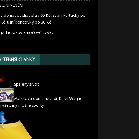
ADNÍ PLNĚNÍ
ie do naslouchadel za 60 Kč, zubní kartáčky po
 Kč, ušní koncovky po 30 Kč
 jednorázové močové cévky
JČTENĚJŠÍ ČLÁNKY
Spálený život
Mozková obrna nevadí, Karel Wágner
í všechny možné sporty