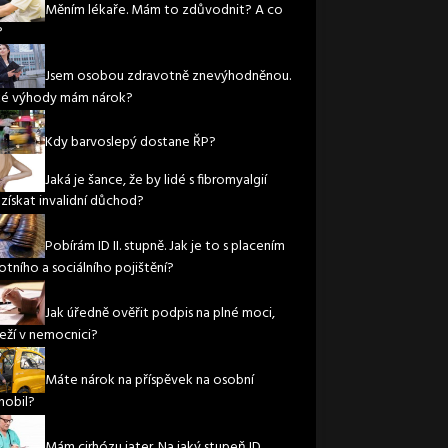
Měním lékaře. Mám to zdůvodnit? A co
?
Jsem osobou zdravotně znevýhodněnou.
ké výhody mám nárok?
Kdy barvoslepý dostane ŘP?
Jaká je šance, že by lidé s fibromyalgií
 získat invalidní důchod?
Pobírám ID II. stupně. Jak je to s placením
otního a sociálního pojištění?
Jak úředně ověřit podpis na plné moci,
leží v nemocnici?
Máte nárok na příspěvek na osobní
obil?
Mám cirhózu jater. Na jaký stupeň ID