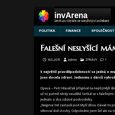
POLITIKA
FINANCE
SPOLEČNOST
Falešní neslyšící mám
16.5.2015
admin
ZPRÁVY
1
S největší pravděpodobností se jedná o mu
jsou docela zdraví. Jednomu z dárců vyhrožo
Opava – Petr Hlaváček přispíval na nejrůznější sb
už to patrně nikdy neudělá. Setkal se s falešnými v
jednalo o dva zdravé podvodníky.
„Nejprve mě zastavili pod Myší dírou. Dávali mi pod
věnoval dvě stovky. Odpoledne jsem šel ale na trén