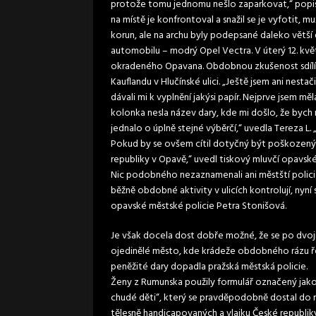
protože tomu jednomu nešlo zaparkovat,“ popisuj
na místě je konfrontoval a snažil se je vyfotit, m
korun, ale na archu byly podepsané daleko větší 
automobilu – modrý Opel Vectra. V úterý 12. kv
okradeného Opavana. Obdobnou zkušenost sdílí i s
Kauflandu v Hlučínské ulici. „Ještě jsem ani nestači
dávali mi k vyplnění jakýsi papír. Nejprve jsem mě
kolonka nesla název dary, kde mi došlo, že bych 
jednalo o úplně stejné výběrčí,“ uvedla Tereza 
Pokud by se ovšem cítil dotyčný být poškozený,
republiky v Opavě,“ uvedl tiskový mluvčí opavsk
Nic podobného nezaznamenali ani městští policisté
běžně obdobné aktivity v ulicích kontrolují, nyní
opavské městské policie Petra Stonišová.
Je však docela dost dobře možné, že se po dvoj
ojedinělé město, kde krádeže obdobného rázu řeší
peněžité dary dopadla pražská městská policie.
Ženy z Rumunska použily formulář označený jako „C
chudé děti“, který se pravděpodobně dostal do
tělesně handicapovaných a vlajku České republiky.