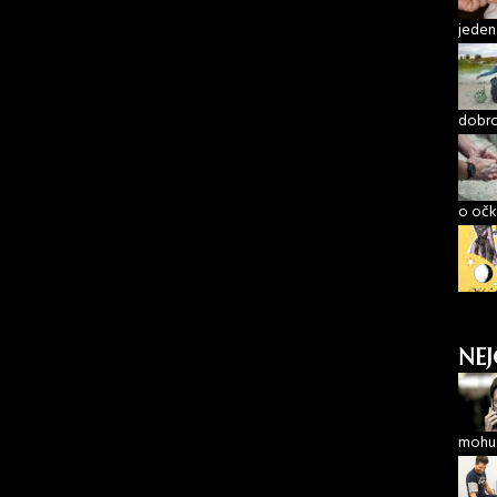
jeden
dobro
o očk
NEJ
mohu 