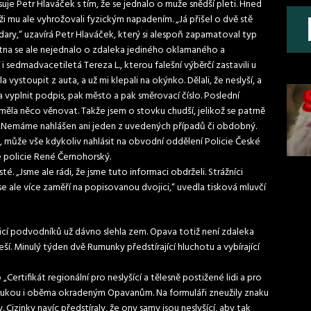
e Petr Hlaváček s tím, že se jednalo o muže snědší pleti. Hned
uži mu ale vyhrožovali fyzickým napadením. „Já přišel o dvě stě
dary,“ uzavírá Petr Hlaváček, který si alespoň zapamatoval typ
ětna se ale nejednalo o zdaleka jediného oklamaného a
edmadvacetiletá Tereza L., kterou falešní výběrčí zastavili u
la vystoupit z auta, a už mi klepali na okýnko. Dělali, že neslyší, a
la vyplnit podpis, pak město a pak směrovací číslo. Poslední
měla něco věnovat. Takže jsem o stovku chudší, jelikož se patrně
L. „Nemáme nahlášen ani jeden z uvedených případů či obdobný.
 může vše kdykoliv nahlásit na obvodní oddělení Policie České
é policie René Černohorský.
. „Jsme ale rádi, že jsme tuto informaci obdrželi. Strážníci
 se ale více zaměří na popisovanou dvojici,“ uvedla tisková mluvčí
icí podvodníků už dávno slehla zem. Opava totiž není zdaleka
. Minulý týden dvě Rumunky předstírající hluchotu a vybírající
ertifikát regionální pro neslyšící a tělesně postižené lidi a pro
 rukou i oběma okradeným Opavanům. Na formuláři zneužily znaku
 Cizinky navíc předstíraly, že ony samy jsou neslyšící, aby tak