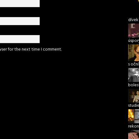
dívek
úspory
wser for the next time I comment.
s očn
boles
studi
rekon