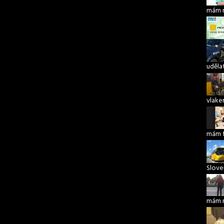
mám 
udělat
vlake
mám 
Slove
mám 