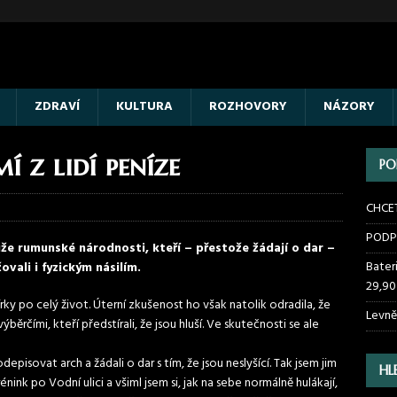
ZDRAVÍ
KULTURA
ROZHOVORY
NÁZORY
í z lidí peníze
PO
CHCE
PODP
že rumunské národnosti, kteří – přestože žádají o dar –
Bater
vali i fyzickým násilím.
29,90
írky po celý život. Úterní zkušenost ho však natolik odradila, že
Levně
ýběrčími, kteří předstírali, že jsou hluší. Ve skutečnosti se ale
episovat arch a žádali o dar s tím, že jsou neslyšící. Tak jsem jim
HL
ink po Vodní ulici a všiml jsem si, jak na sebe normálně hulákají,