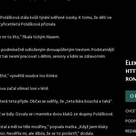
Polášková stála kvůli týrání svěřené osoby. K tomu, že děti ve
tyřicetiletá Polášková přiznala.
e mi to líto,“ říkala tichým hlasem.
a s podmínečně odloženým dvouapůlletým trestem. Podstatnější
let tak nesmí pracovat s dětmi, seniory a lidmi se zdravotním
Ele
htt
ité,“ vysvětlil soudce Ivo Krinke.
rom
va začal všímat loni v létě.
O 
 která teta přijde. Občas se svěřily, že „teta Bára bouchá a tahá“.
CHCE
ž se bály. Ozvala se i maminka dvou kluků ze skupiny Poláškové.
PODP
dostal a měl na těle modřiny,“ popsala matka. „Když jsem kluky
REDAK
i. Nevěřila mi, ale slíbila, že se to prošetří,“ dodala.