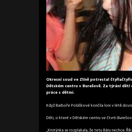
Okresní soud ve Zlíně potrestal čtyřiačtyři
Dětském centru v Burešově. Za týrání dětí
práce s dětmi.
Když Barboře Poláškové končila loni v létě dovol
Děti, o které v Dětském centru ve čtvrti Burešov 
„Kristýnka se rozplakala, že tetu Báru nechce. Ří