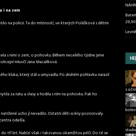
NÁHR
u i na zem
Bater
29,90
lo na policii. Ta do místností, ve kterých Polášková s dětmi
Levně
 házela s nimi o zem, o pohovku. Během necelého týdne jsme
NE
olicejní mluvčí Jana Macalíková.
ého kluka, který stál u umyvadla. Po druhém pohlavku narazil
s očn
hytila za ruku a vlasy a hodila s ním na pohovku. Pak ho
boles
i natržené ucho jí nevadilo. Ostatní děti scény pozorovaly.
centra odešla.
studi
do tří let. Nabízí však i takzvanou okamžitou péči. Do té se