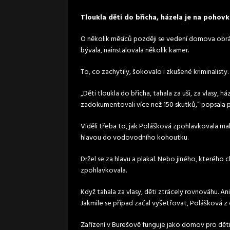
Tloukla děti do břicha, házela je na pohovk
O několik měsíců později se vedení domova obráti
bývala, nainstalovala několik kamer.
To, co zachytily, šokovalo i zkušené kriminalisty.
„Děti tloukla do břicha, tahala za uši, za vlasy,
zadokumentovali více než 150 skutků,“ popsala p
Viděli třeba to, jak Polášková zpohlavkovala mal
hlavou do vodovodního kohoutku.
Držel se za hlavu a plakal. Nebo jiného, kterého c
zpohlavkovala.
Když tahala za vlasy, děti ztrácely rovnováhu. An
Jakmile se případ začal vyšetřovat, Polášková z 
Zařízení v Burešově funguje jako domov pro děti 