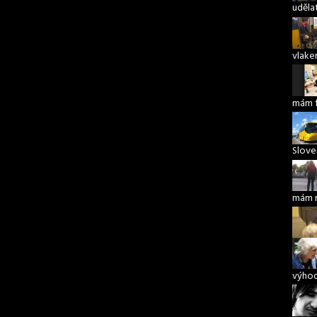
udělat
vlake
mám 
Slove
mám 
výho