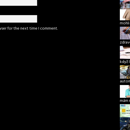
mohli
wser for the next time I comment.
zdrav
když 
autom
mám 