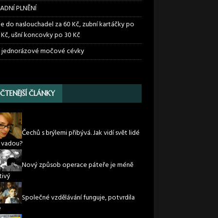
ADNÍ PLNĚNÍ
ie do naslouchadel za 60 Kč, zubní kartáčky po
 Kč, ušní koncovky po 30 Kč
 jednorázové močové cévky
JČTENĚJŠÍ ČLÁNKY
Čechů s brýlemi přibývá. Jak vidí svět lidé
í vadou?
Nový způsob operace páteře je méně
tivý
Společné vzdělávání funguje, potvrdila
e