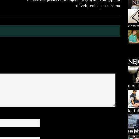
dávek, tenhle je k ničemu
dcero
NEJ
mohu 
karta
Na ja