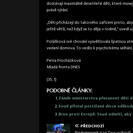
dostávají maximálně desetileté děti, které muse
právě týrání.
„Děti přicházejí do takového zařízení proto, aby
ještě větší, než když se to děje v rodině,“ uvedl u
Polášková své chování vysvětlovala špatnou atmo
vedení domova. To vedlo k psychickému selhání,“
Petra Procházková
Mladá fronta DNES
(35, 1)
PODOBNÉ ČLÁNKY:
Záměr ministerstva přesunout děti d
Soud přiznal postižené dívce odškod
Brno proti Evropě: Soud odmítl, aby
PŘEDCHOZÍ
Paralympionik si na Tour vyzkouší