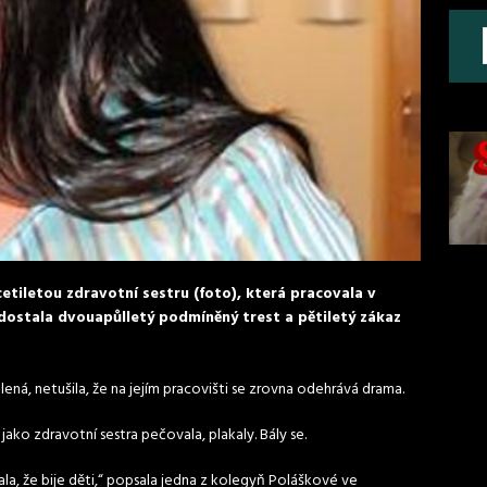
cetiletou zdravotní sestru (foto), která pracovala v
 dostala dvouapůlletý podmíněný trest a pětiletý zákaz
ená, netušila, že na jejím pracovišti se zrovna odehrává drama.
jako zdravotní sestra pečovala, plakaly. Bály se.
kala, že bije děti,“ popsala jedna z kolegyň Poláškové ve