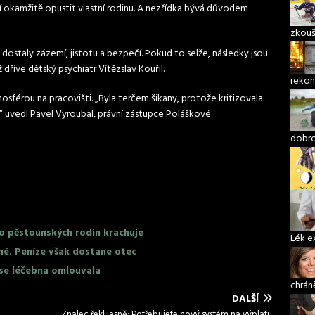
jí okamžitě opustit vlastní rodinu. A nezřídka bývá důvodem
zkouš
 dostaly zázemí, jistotu a bezpečí. Pokud to selže, následky jsou
ž dříve dětský psychiatr Vítězslav Kouřil.
rekon
sférou na pracovišti. „Byla terčem šikany, protože kritizovala
 uvedl Pavel Vyroubal, právní zástupce Poláškové.
dobro
o pěstounských rodin krachuje
Lék e
né. Peníze však dostane otec
 se léčebna omlouvala
chrán
DALŠÍ
Znalec řekl jasně: Potřebujete nový systém na výplatu