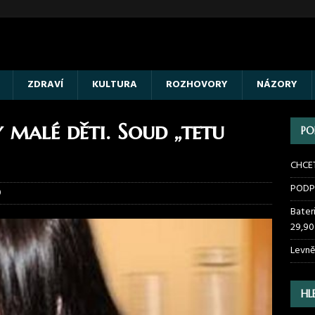
ZDRAVÍ
KULTURA
ROZHOVORY
NÁZORY
 malé děti. Soud „tetu
PO
CHCE
PODP
0
Bater
29,90
Levně
HL