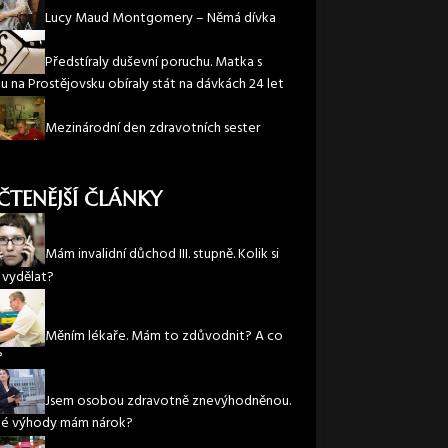
Lucy Maud Montgomery – Němá dívka
Předstíraly duševní poruchu. Matka s
u na Prostějovsku obíraly stát na dávkách 24 let
Mezinárodní den zdravotních sester
ČTENĚJŠÍ ČLÁNKY
Mám invalidní důchod III. stupně. Kolik si
vydělat?
Měním lékaře. Mám to zdůvodnit? A co
?
Jsem osobou zdravotně znevýhodněnou.
ké výhody mám nárok?