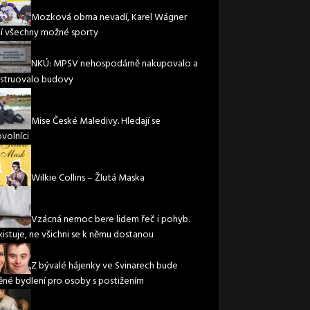
Mozková obrna nevadí, Karel Wágner
í všechny možné sporty
NKÚ: MPSV nehospodárně nakupovalo a
struovalo budovy
Mise České Maledivy. Hledají se
volníci
Wilkie Collins – Žlutá Maska
Vzácná nemoc bere lidem řeč i pohyb.
xistuje, ne všichni se k němu dostanou
Z bývalé hájenky ve Svinarech bude
ěné bydlení pro osoby s postižením