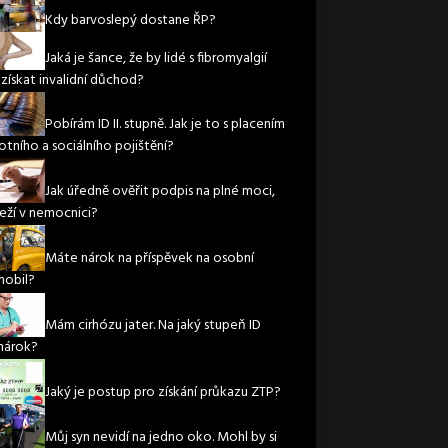
Kdy barvoslepý dostane ŘP?
Jaká je šance, že by lidé s fibromyalgií
 získat invalidní důchod?
Pobírám ID II. stupně. Jak je to s placením
otního a sociálního pojištění?
Jak úředně ověřit podpis na plné moci,
leží v nemocnici?
Máte nárok na příspěvek na osobní
obil?
Mám cirhózu jater. Na jaký stupeň ID
nárok?
Jaký je postup pro získání průkazu ZTP?
Můj syn nevidí na jedno oko. Mohl by si