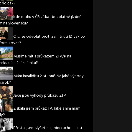
 řidičák?
Kde mohu v ČR získat bezplatné jízdné
m na Slovensku?
Chci se odvolat proti zamítnutí ID. Jak to
formulovat?
Musíme mít s průkazem ZTP/P na
nsku dálniční známku?
Mám invaliditu 2. stupně. Na jaké výhody
nárok?
Jaké jsou výhody průkazu ZTP
Získala jsem průkaz TP. Jaké s ním mám
dy?
Přestal jsem slyšet na jedno ucho. Jak si