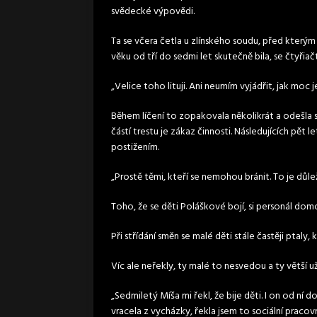
svědecké výpovědi.
Ta se včera četla u zlínského soudu, před kterým 
věku od tří do sedmi let skutečně bila, se čtyřiač
„Velice toho lituji. Ani neumím vyjádřit, jak moc j
Během líčení to zopakovala několikrát a odešl
částí trestu je zákaz činnosti. Následujících pět 
postižením.
„Prostě těmi, kteří se nemohou bránit. To je důlež
Toho, že se děti Poláškové bojí, si personál domo
Při střídání směn se malé děti stále častěji ptaly,
Víc ale neřekly, ty malé to nesvedou a ty větší u
„Sedmiletý Míša mi řekl, že bije děti. I on od ní 
vracela z vycházky, řekla jsem to sociální pracovnic