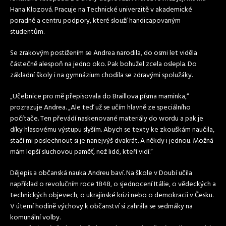
Hana Klozová. Pracuje na Technické univerzitě v akademické
poradně a centru podpory, které slouží handicapovaným
studentům.
Se zrakovým postižením se Andrea narodila, do osmi let viděla
částečně alespoň na jedno oko. Pak bohužel zcela oslepla. Do
základní školy i na gymnázium chodila se zdravými spolužáky.
„Učebnice pro mě přepisovala do Braillova písma maminka,“
prozrazuje Andrea. „Ale teď už se učím hlavně ze speciálního
počítače. Ten převádí naskenované materiály do wordu a pak je
díky hlasovému výstupu slyším. Abych se texty ke zkouškám naučila,
stačí mi poslechnout si je nanejvýš dvakrát. A někdy i jednou. Možná
mám lepší sluchovou paměť, než lidé, kteří vidí.“
Dějepis a občanská nauka Andreu baví. Na škole v Doubí učila
například o revolučním roce 1848, o sjednocení Itálie, o vědeckých a
technických objevech, o ukrajinské krizi nebo o demokracii v Česku.
V úterní hodině výchovy k občanství si zahrála se sedmáky na
komunální volby.