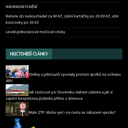
NÁHRADNÍ PLNĚNÍ
Baterie do naslouchadel za 60 Kč, zubní kartáčky po 29,90 Kč, ušní
koncovky po 30 Kč
Levně jednorázové močové cévky
NEJČTENĚJŠÍ ČLÁNKY
Změny u pěstounů vyvolaly protest spolků na ochranu
dětí
Jak cestovat po Slovensku vlakem zdarma a jak si
zajistit bezplatnou jízdenku přímo z domova
Mám ZTP. Mohu vjet i na cestu se zákazem vjezdu?