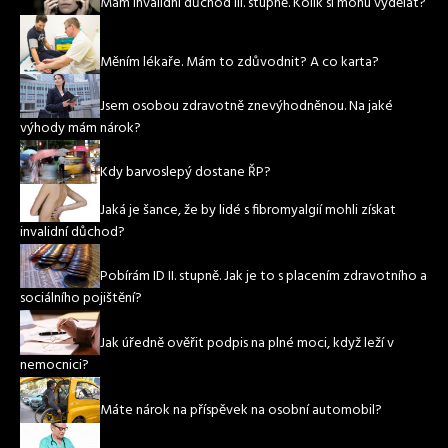
Mám invalidní důchod III. stupně. Kolik si mohu vydělat?
Měním lékaře. Mám to zdůvodnit? A co karta?
Jsem osobou zdravotně znevýhodněnou. Na jaké
výhody mám nárok?
Kdy barvoslepý dostane ŘP?
Jaká je šance, že by lidé s fibromyalgií mohli získat
invalidní důchod?
Pobírám ID II. stupně. Jak je to s placením zdravotního a
sociálního pojištění?
Jak úředně ověřit podpis na plné moci, když leží v
nemocnici?
Máte nárok na příspěvek na osobní automobil?