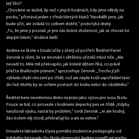
její žáci?
„Chováme se slušně, líp než v jiných hodinách, kdy jsme někdy na
pecku,“ přiznává jeden z třináctiletých kluků.“Nevěděli jsme, jak
bude učit, ale zvládá to celkem dobře,“ podotýká druhý.
„To, že jsme ji poznali, je pro nás dobrá zkušenost, jak se chovat ke
slepým lidem,“ dodává další.
Andrea na škole v Doubí učila v úterý už potřetí. Ředitel Pavel
Zeronik si všiml, že ve srovnání s většinou učitelů mluví tiše. „Ale
nevadí to. Mile mě překvapilo, jak krásně dětem říká, co právě
přečte Braillovým písmem,“ upozorňuje Zeronik. „Trochu jí při
výkladu chybí chození po třídě, což ale nejde kvůli uspořádání lavic
do řad. Mohly by se ovšem postavit do kruhu nebo do obdélníku.“
Ředitel bere nevidomou dívku na praxi jako výzvu pro svou školu.
Pouze se bál, co provede s hodinami slepecký pes ve třídě. „Kdyby
narušoval výuku, nastal by problém,“ tvrdí Zeronik. „Je ale hodný,
žáci kolem něj chodí, překračují ho a ani se nehne.“
Dvouletá labradorka Elysia pomáhá studentce pedagogiky od
loňského listopadu. Do školy doprovází Andreu rovněž její matka