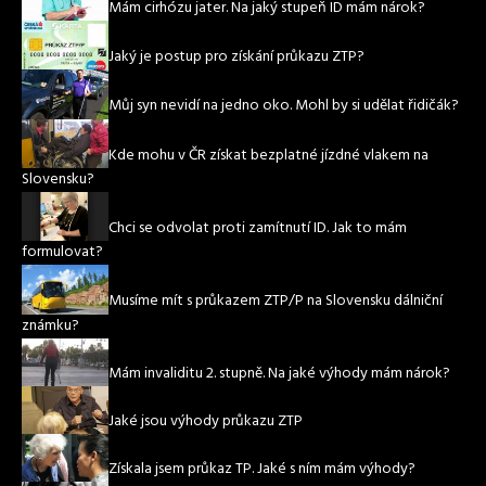
Mám cirhózu jater. Na jaký stupeň ID mám nárok?
Jaký je postup pro získání průkazu ZTP?
Můj syn nevidí na jedno oko. Mohl by si udělat řidičák?
Kde mohu v ČR získat bezplatné jízdné vlakem na
Slovensku?
Chci se odvolat proti zamítnutí ID. Jak to mám
formulovat?
Musíme mít s průkazem ZTP/P na Slovensku dálniční
známku?
Mám invaliditu 2. stupně. Na jaké výhody mám nárok?
Jaké jsou výhody průkazu ZTP
Získala jsem průkaz TP. Jaké s ním mám výhody?