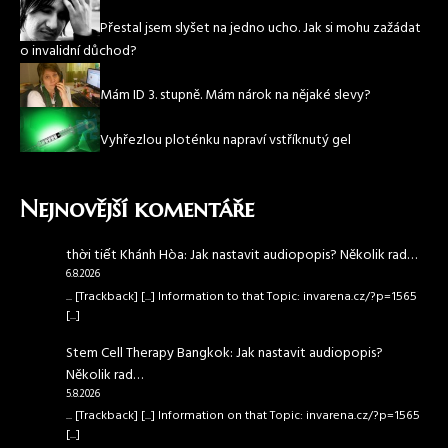
Přestal jsem slyšet na jedno ucho. Jak si mohu zažádat
o invalidní důchod?
Mám ID 3. stupně. Mám nárok na nějaké slevy?
Vyhřezlou ploténku napraví vstříknutý gel
Nejnovější komentáře
thời tiết Khánh Hòa
:
Jak nastavit audiopopis? Několik rad…
6.8.2026
... [Trackback] [...] Information to that Topic: invarena.cz/?p=1565
[...]
Stem Cell Therapy Bangkok
:
Jak nastavit audiopopis?
Několik rad…
5.8.2026
... [Trackback] [...] Information on that Topic: invarena.cz/?p=1565
[...]