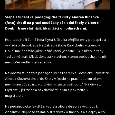
Slepá studentka pedagogické fakulty Andrea Klozová
(foto) chodí na praxi mezi žáky základní školy v Liberci-
Doubí. Jsme slušnější, říkají žáci o hodinách s ní.
Pod tabulí leží černá fena Elysia. Učitelka přejíždí prsty po papíře a
vykládá o demokracii. Na Základní škole Kaplického v Liberci –
Doubí mají sedmáci jako každé úterý „občanku“.Ale něco je tady
teď úplně jinak. Mladá žena za katedrou, kterou poslouchají, na ně
nevidí.Pes vedle ní je slepecký.
Nevidomá studentka pedagogiky na liberecké Technické univerzitě
Andrea Klozová chodí do školy v Doubí na praxi. „Jedním okem
nevnímám vůbec nic, v druhém mi zůstal světlocit,“ říká dívka z
Frýdlantu, jež zvládla bakalářské studium a pokračuje v
magisterském.
Na pedagogické fakultě si vybrala obory dějepis a výchovu k
občanství. Nejvíc se zajímá o středověk a francouzské dějiny.A co