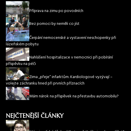
Příprava na zimu po povodních
Bez pomoci by neměli co jíst
Čerpání nemocenské a vystavení neschopenky při
lázeňském pobytu
Nahlášení hospitalizace v nemocnici při pobírání
příspěvku na péči
Zima „přeje“ infarktům. Kardiologové vyzývají –
volejte záchranku hned při prvních příznacích
Mám nárok na příspěvek na přestavbu automobilu?
NEJČTENĚJŠÍ ČLÁNKY