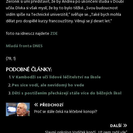
Zeronik si umí představit, že by Andrea po ukončení studia v Doubí
učila. Dívka si však myslí, že by to bylo těžké. „Svou budoucnost
vidím spíše na Technické univerzitě,“ svěřuje se. „Také bych mohla
dělat pro dospělé kurzy francouzštiny. Věnuji se jí deset let.“
foto na idnes.cz najdete
ZDE
Mladá fronta DNES
(78, 1)
PODOBNÉ ČLÁNKY:
V Kambodži se učí lidové léčitelství na škole
Pes sice vodí, ale nevidomý ho vede
Děti s postižením přecházejí stále více do běžných škol
PŘEDCHOZÍ
Proč se stále čeká na léčebné konopí?
DALŠÍ
Slavný onkolog Vorlíček končí: „Už jsem zažil vše“