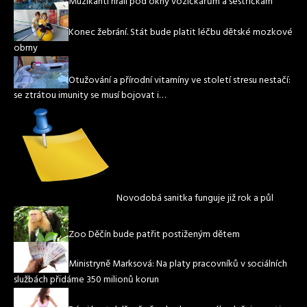
Muzikanti hráli pod okny vozíčkářům a sestřičkám
Konec žebrání. Stát bude platit léčbu dětské mozkové
obrny
Otužování a přírodní vitamíny ve století stresu nestačí:
se ztrátou imunity se musí bojovat i…
Novodobá sanitka funguje již rok a půl
Zoo Děčín bude patřit postiženým dětem
Ministryně Marksová: Na platy pracovníků v sociálních
službách přidáme 350 milionů korun