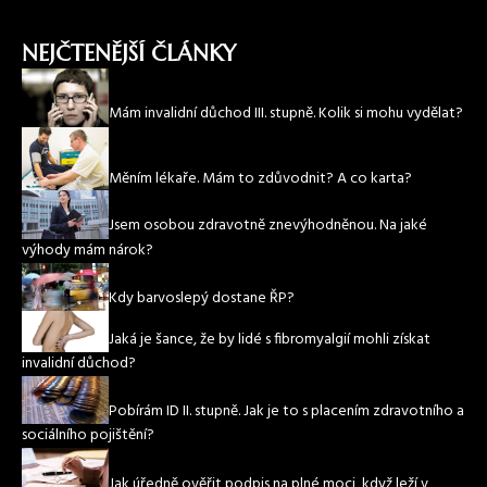
NEJČTENĚJŠÍ ČLÁNKY
Mám invalidní důchod III. stupně. Kolik si mohu vydělat?
Měním lékaře. Mám to zdůvodnit? A co karta?
Jsem osobou zdravotně znevýhodněnou. Na jaké
výhody mám nárok?
Kdy barvoslepý dostane ŘP?
Jaká je šance, že by lidé s fibromyalgií mohli získat
invalidní důchod?
Pobírám ID II. stupně. Jak je to s placením zdravotního a
sociálního pojištění?
Jak úředně ověřit podpis na plné moci, když leží v