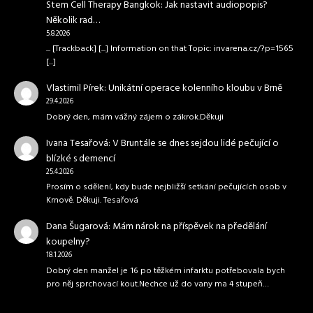
Stem Cell Therapy Bangkok
:
Jak nastavit audiopopis?
Několik rad…
5.8.2026
... [Trackback] [...] Information on that Topic: invarena.cz/?p=1565
[...]
Vlastimil Pírek
:
Unikátní operace kolenního kloubu v Brně
29.4.2026
Dobrý den, mám vážný zájem o zákrok.Děkuji
Ivana Tesařová
:
V Bruntále se dnes sejdou lidé pečující o
blízké s demencí
25.4.2026
Prosím o sdělení, kdy bude nejbližší setkání pečujících osob v
Krnově. Děkuji. Tesařová
Dana Šugarová
:
Mám nárok na příspěvek na předělání
koupelny?
18.1.2026
Dobrý den manžel je 16 po těžkém infarktu potřebovala bych
pro něj sprchovací kout.Nechce už do vany ma 4 stupeň…