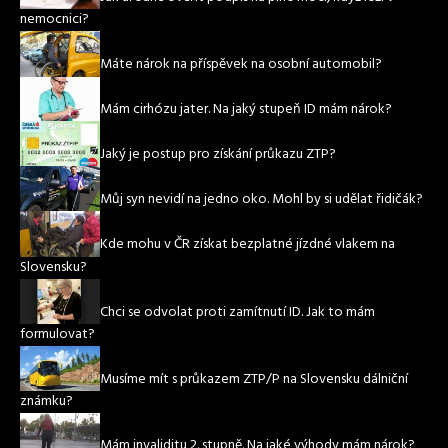
nemocnici?
Máte nárok na příspěvek na osobní automobil?
Mám cirhózu jater. Na jaký stupeň ID mám nárok?
Jaký je postup pro získání průkazu ZTP?
Můj syn nevidí na jedno oko. Mohl by si udělat řidičák?
Kde mohu v ČR získat bezplatné jízdné vlakem na
Slovensku?
Chci se odvolat proti zamítnutí ID. Jak to mám
formulovat?
Musíme mít s průkazem ZTP/P na Slovensku dálniční
známku?
Mám invaliditu 2. stupně. Na jaké výhody mám nárok?