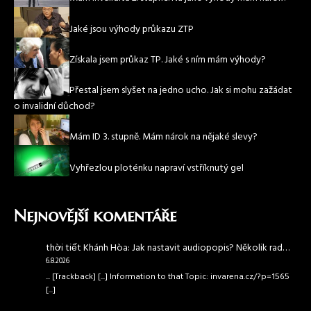
Jaké jsou výhody průkazu ZTP
Získala jsem průkaz TP. Jaké s ním mám výhody?
Přestal jsem slyšet na jedno ucho. Jak si mohu zažádat
o invalidní důchod?
Mám ID 3. stupně. Mám nárok na nějaké slevy?
Vyhřezlou ploténku napraví vstříknutý gel
Nejnovější komentáře
thời tiết Khánh Hòa
:
Jak nastavit audiopopis? Několik rad…
6.8.2026
... [Trackback] [...] Information to that Topic: invarena.cz/?p=1565
[...]