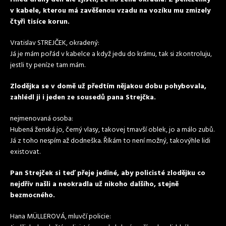
v kabele, kterou má zavěšenou vzadu na vozíku mu zmizely
čtyři tisíce korun.
Vratislav STREJČEK, okradený:
Já je mám pořád v kabelce a když jedu do krámu, tak si zkontroluju,
jestli ty peníze tam mám.
Zlodějka se v domě už předtím nějakou dobu pohybovala,
zahlédl ji i jeden ze sousedů pana Strejčka.
nejmenovaná osoba:
Hubená ženská jo, černý vlasy, takovej tmavší oblek, jo a málo zubů.
Já z toho nespím až dodneška. Říkám to není možný, takovýhle lidi
existovat.
Pan Strejček si teď přeje jediné, aby policisté zlodějku co
nejdřív našli a neokradla už nikoho dalšího, stejně
bezmocného.
Hana MÜLLEROVÁ, mluvčí policie: