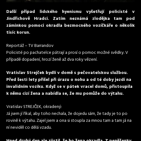
Další případ lidského hyenismu vyšetřují policisté v
Jindřichově Hradci. Zatím neznámá zlodějka tam pod
záminkou pomoci okradla bezmocného
vozíčkáře
o několik
tisíc korun.
Reportáž – TV Barrandov
Policisté po pachatelce pátrají a prosí o pomoc možné svědky. V
případě dopadení, hrozí ženě až dva roky vězení.
Vratislav Strejček bydlí v domě s pečovatelskou službou.
Před šesti lety přišel při úrazu o nohu a od té doby jezdí na
invalidním
vozíku. Když se v pátek vracel domů, přistoupila
k němu cizí žena a nabídla se, že mu pomůže do výtahu.
Vratislav STREJČEK, okradený:
Já jsem jí říkal, aby toho nechala, že dojedu sám, že tady je to po
rovině k výtahu. Zajel jsem a ona si stoupla za mnou tam a tam já na
ní neviděl co dělá vzadu.
Hned druhý den ale zjistil, že ho žena okradla. Z peněženky