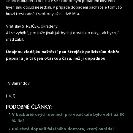
Jindřichohradečtí policisté se s obdobným případem lidského
hyenismu dosud nesetkali. V případě dopadení pachatele tomuto
hrozí trest odnětí svobody až na dvě léta.
Vratislav STREJČEK, okradený:
Ať se vyhýbá, protože jinak jak bych jí dostal do ruky, tak bych jí
snad zabil.
Údajnou zlodějku naštěstí pan Strejček policistům dobře
popsal a je tak jen otázkou času, než ji dopadnou.
TV Barrandov
(14, 1)
PODOBNÉ ČLÁNKY:
V bezbariérových domech pro vozíčkáře bylo volit až 80
% lidí
Policisté dopadli falešného doktora, který okrádal