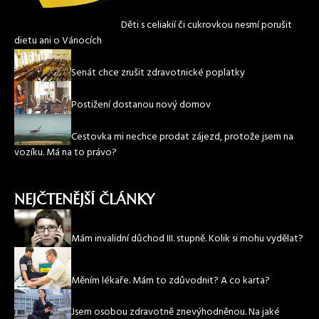
Děti s celiakií či cukrovkou nesmí porušit
dietu ani o Vánocích
Senát chce zrušit zdravotnické poplatky
Postižení dostanou nový domov
Cestovka mi nechce prodat zájezd, protože jsem na
vozíku. Má na to právo?
NEJČTENĚJŠÍ ČLÁNKY
Mám invalidní důchod III. stupně. Kolik si mohu vydělat?
Měním lékaře. Mám to zdůvodnit? A co karta?
Jsem osobou zdravotně znevýhodněnou. Na jaké