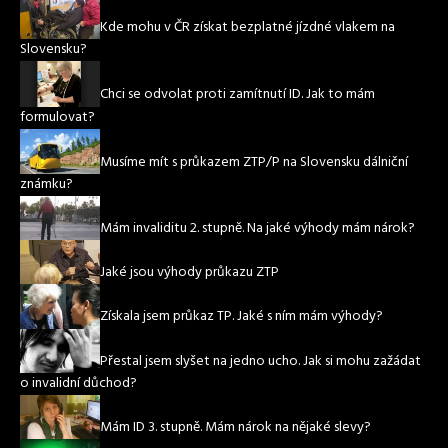
Kde mohu v ČR získat bezplatné jízdné vlakem na
Slovensku?
Chci se odvolat proti zamítnutí ID. Jak to mám
formulovat?
Musíme mít s průkazem ZTP/P na Slovensku dálniční
známku?
Mám invaliditu 2. stupně. Na jaké výhody mám nárok?
Jaké jsou výhody průkazu ZTP
Získala jsem průkaz TP. Jaké s ním mám výhody?
Přestal jsem slyšet na jedno ucho. Jak si mohu zažádat
o invalidní důchod?
Mám ID 3. stupně. Mám nárok na nějaké slevy?