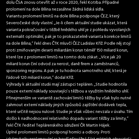
dolu ČSA znovu otevřít až v roce 2020, řekl Kotrba. Případné
prolomení na dole Bílina nezasáhne žádná lidská sídla.
Variantu prolomení limitů na dole Bílina podporuje ČEZ, který
Severočeské doly vlastní. „Je-li cílem aktuální studie ukázat, která
varianta pokračování v těžbě hnědého uhlí je z pohledu vyvolaných
externalit optimální, pak je to prokazatelně varianta korekce limitů
na dole Bílina,“ řekl dnes ČTK mluvčí ČEZ Ladislav Kříž. Podle něj stojí
proti zmiňovaným deseti miliardám korun téměř 150 miliard korun,
které lze z prolomení limitů na tomto dolu získat. „Více jak 20
miliard korun činí odvod za nerost, daně firem a zaměstnanců,
sponzoring regionu. A pak je tu hodnota samotného uhlí, která je
řádově 120 miliard korun,“ dodal Kříž.
Výhrady k aktuální studii mají zástupci tepláren. „Studie hodnotila
pouze externí náklady související s těžbou a využitím hnědého uhlí.
Přinejmenším ve variantě zachování limitů těžby by však bylo nutné
zahrnout externí náklady jiných způsobů zajištění dodávek tepla,
které určitě nejsou nulové. Studie je však vůbec nevzala v úvahu. Tím
došlo k nadhodnocení relativního dopadu variant těžby za limity,“
řekl ČTK ředitel Teplárenského sdružení ČR Martin Hájek.
Úplné prolomení limitů podporují horníci a odbory. Proti