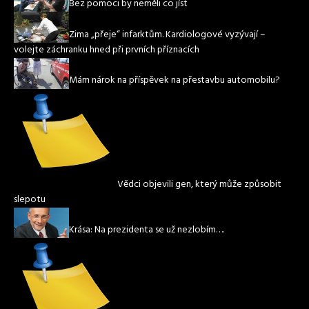
Bez pomoci by neměli co jíst
Zima „přeje“ infarktům. Kardiologové vyzývají –
volejte záchranku hned při prvních příznacích
Mám nárok na příspěvek na přestavbu automobilu?
Vědci objevili gen, který může způsobit
slepotu
Krása: Na prezidenta se už nezlobím….