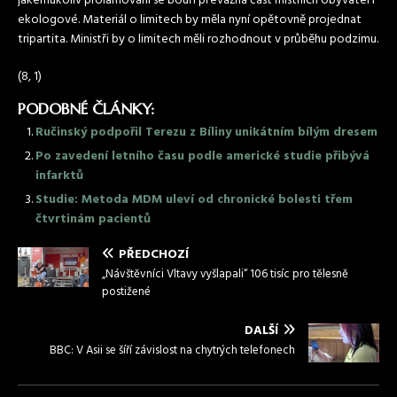
jakémukoliv prolamování se bouří převážná část místních obyvatel i
ekologové. Materiál o limitech by měla nyní opětovně projednat
tripartita. Ministři by o limitech měli rozhodnout v průběhu podzimu.
(8, 1)
PODOBNÉ ČLÁNKY:
Ručinský podpořil Terezu z Bíliny unikátním bílým dresem
Po zavedení letního času podle americké studie přibývá
infarktů
Studie: Metoda MDM uleví od chronické bolesti třem
čtvrtinám pacientů
PŘEDCHOZÍ
„Návštěvníci Vltavy vyšlapali“ 106 tisíc pro tělesně
postižené
DALŠÍ
BBC: V Asii se šíří závislost na chytrých telefonech