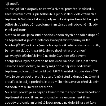
její autoři.
Studie vyčísluje dopady na zdraví a životní prostředí v důsledku
znečišťování ovzduší při těžbě uhlí a jeho spálení v elektrárnách a
teplárnách. Vyčísluje také dopady na zdraví způsobené hlukem při
těžbě uhlí. V případě neprolomení limitů jsou odhadované náklady
14 miliard korun.
Materiál navazuje na studie socioekonomických dopadů a dopadů
na teplárenství, jejichž výsledky zveřejnil ministr průmyslu Jan
Mládek (ČSSD) na konci června. Na jejich základě tehdy ministr sdělil,
že navrhne vládě a tripartitě, aby rozhodnutí o prolomení
takzvaných těžebních limitů na dole ČSA, kde těží Severní
energetická, bylo odloženo na rok 2020. Na dole Bílina, patřícímu
Severočeským dolům, se limity mají podle něj kvůli potřebám
tepláren prolomit už letos. Mluvčí MPO František Kotrba dnes ČTK
řekl, že tento postoj platí i po zveřejnění studie dopadů na životní
prostředí, která je poslední, kterou mělo ministerstvo před vládním
rozhodnutím o limitech předložit.
MPO nyní považuje za nejlepší kompromis mezi potřebami českého
teplárenství a sociálními, ekonomickými a environmentálními
dopady prolomit limity ještě letos pouze na dole Bílina a otázku