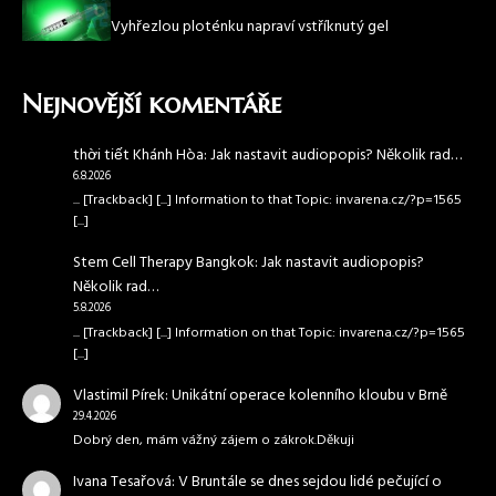
Vyhřezlou ploténku napraví vstříknutý gel
Nejnovější komentáře
thời tiết Khánh Hòa
:
Jak nastavit audiopopis? Několik rad…
6.8.2026
... [Trackback] [...] Information to that Topic: invarena.cz/?p=1565
[...]
Stem Cell Therapy Bangkok
:
Jak nastavit audiopopis?
Několik rad…
5.8.2026
... [Trackback] [...] Information on that Topic: invarena.cz/?p=1565
[...]
Vlastimil Pírek
:
Unikátní operace kolenního kloubu v Brně
29.4.2026
Dobrý den, mám vážný zájem o zákrok.Děkuji
Ivana Tesařová
:
V Bruntále se dnes sejdou lidé pečující o