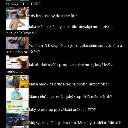
výhody mám nárok?
Kdy barvoslepý dostane ŘP?
Jaká je šance, že by lidé s fibromyalgií mohli získat
invalidní důchod?
Pobírám ID II. stupně. Jak je to s placením zdravotního a
sociálního pojištění?
Jak úředně ověřit podpis na plné moci, když leží v
nemocnici?
Máte nárok na příspěvek na osobní automobil?
Mám cirhózu jater. Na jaký stupeň ID mám nárok?
Jaký je postup pro získání průkazu ZTP?
Můj syn nevidí na jedno oko. Mohl by si udělat řidičák?