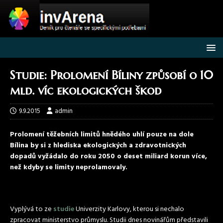
Studie: Prolomení Bíliny způsobí o 10
mld. víc ekologických škod
9.9.2015
admin
Prolomení těžebních limitů hnědého uhlí pouze na dole
Bílina by si z hlediska ekologických a zdravotnických
dopadů vyžádalo do roku 2050 o deset miliard korun více,
než kdyby se limity neprolamovaly.
Vyplývá to ze
studie
Univerzity Karlovy, kterou si nechalo
zpracovat ministerstvo průmyslu. Studii dnes novinářům představili