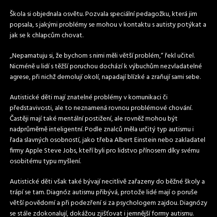
Škola si objednala osvětu. Pozvala speciální pedagožku, která jim
popsala, s jakými problémy se mohou v kontaktu s autisty potýkat a
jak se k chlapcům chovat.
„Nepamatuju si, že bychom s nimi měli větší problém,“ řekl učitel.
Nicméně u lidí s těžší poruchou dochází k výbuchům nezvladatelné
agrese, při nichž demolují okolí, napadají blízké a zraňují sami sebe.
Autistické děti mají znatelné problémy v komunikaci či
představivosti, ale to neznamená rovnou problémové chování.
Častěji mají také mentální postižení, ale rovněž mohou být
nadprůměrně inteligentní. Podle znalců měla určitý typ autismu i
řada slavných osobností, jako třeba Albert Einstein nebo zakladatel
firmy Apple Steve Jobs, kteří byli pro lidstvo přínosem díky svému
osobitému typu myšlení.
Autistické děti však také bývají necitlivě zařazeny do běžné školy a
trápí se tam. Diagnóz autismu přibývá, protože lidé mají o poruše
větší povědomí a při podezření si za psychologem zajdou. Diagnózy
se stále zdokonalují, dokážou zjišťovat i jemnější formy autismu.