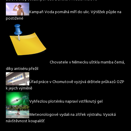
Kampaň Voda pomáhá míří do ulic. Výtěžek půjde na
postižené
Chovatele v Německu uštkla mamba černá,
díky antiséru přežil
Úřad práce v Chomutově vyzývá držitele průkazů OZP
k jejich výměně
Vyhřezlou ploténku napraví vstříknutý gel
Meteorologové vydali na zítřek výstrahu. Vysoká
návštěvnost koupališť