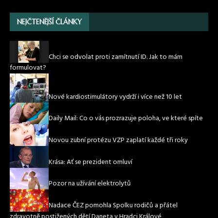
NEJČTENĚJŠÍ ČLÁNKY
Chci se odvolat proti zamítnutí ID. Jak to mám
formulovat?
Nové kardiostimulátory vydrží i více než 10 let
Daily Mail: Co o vás prozrazuje poloha, ve které spíte
Novou zubní protézu VZP zaplatí každé tři roky
Krása: Ať se prezident omluví
Pozor na užívání elektrolytů
Nadace ČEZ pomohla Spolku rodičů a přátel
zdravotně postižených dětí Daneta v Hradci Králové