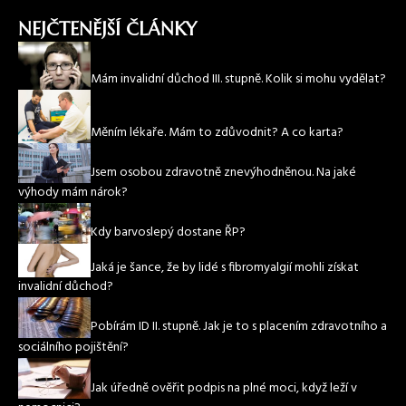
NEJČTENĚJŠÍ ČLÁNKY
Mám invalidní důchod III. stupně. Kolik si mohu vydělat?
Měním lékaře. Mám to zdůvodnit? A co karta?
Jsem osobou zdravotně znevýhodněnou. Na jaké
výhody mám nárok?
Kdy barvoslepý dostane ŘP?
Jaká je šance, že by lidé s fibromyalgií mohli získat
invalidní důchod?
Pobírám ID II. stupně. Jak je to s placením zdravotního a
sociálního pojištění?
Jak úředně ověřit podpis na plné moci, když leží v