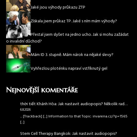
Jaké jsou výhody průkazu ZTP
Získala jsem průkaz TP. Jaké s ním mám výhody?
Přestal jsem slyšet na jedno ucho. Jak si mohu zažádat
o invalidní důchod?
Mám ID 3. stupně. Mám nárok na nějaké slevy?
Vyhřezlou ploténku napraví vstříknutý gel
Nejnovější komentáře
thời tiết Khánh Hòa
:
Jak nastavit audiopopis? Několik rad…
6.8.2026
... [Trackback] [...] Information to that Topic: invarena.cz/?p=1565
[...]
Stem Cell Therapy Bangkok
:
Jak nastavit audiopopis?