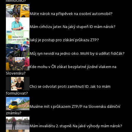
nemocnici?
Máte nárok na příspěvek na osobní automobil?
Mám cirhózu jater. Na jaký stupeň ID mám nárok?
Jaký je postup pro získání průkazu ZTP?
Můj syn nevidí na jedno oko. Mohl by si udělat řidičák?
Kde mohu v ČR získat bezplatné jízdné vlakem na
Slovensku?
Chci se odvolat proti zamítnutí ID. Jak to mám
formulovat?
Musíme mít s průkazem ZTP/P na Slovensku dálniční
známku?
Mám invaliditu 2. stupně. Na jaké výhody mám nárok?