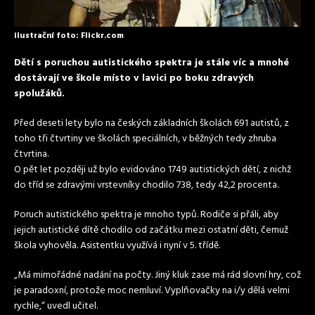
ilustrační foto: Flickr.com
Dětí s poruchou autistického spektra je stále víc a mnohé
dostávají ve škole místo v lavici po boku zdravých
spolužáků.
Před deseti lety bylo na českých základních školách 691 autistů, z
toho tři čtvrtiny ve školách speciálních, v běžných tedy zhruba
čtvrtina.
O pět let později už bylo evidováno 1749 autistických dětí, z nichž
do tříd se zdravými vrstevníky chodilo 738, tedy 42,2 procenta.
Poruch autistického spektra je mnoho typů. Rodiče si přáli, aby
jejich autistické dítě chodilo od začátku mezi ostatní děti, čemuž
škola vyhověla. Asistentku využívá i nyní v 5. třídě.
„Má mimořádné nadání na počty. Jiný kluk zase má rád slovní hry, což
je paradoxní, protože moc nemluví. Vyplňovačky na i/y dělá velmi
rychle,“ uvedl učitel.