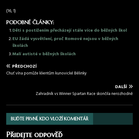
(16, 1)
PODOBNÉ ČLÁNKY:
Děti s postižením přecházejí stále více do běžných škol
EU žádá vysvětlení, proč Romové nejsou v běžných
školách
Malí autisté v běžných školách
PŘEDCHOZÍ
Chuť vína pomůže klientům kunovické Bělinky
DALŠÍ
Zahradník vs Winner Spartan Race skončila nerozhodně
BUĎTE PRVNÍ, KDO VLOŽÍ KOMENTÁŘ
Přidejte odpověď