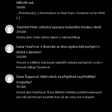
Několik rad…
5.8.2026
... [Trackback] [...] Information on that Topic: invarena.cz/?p=1565
[...]
Vlastimil Pírek
:
Unikátní operace kolenního kloubu v Brně
29.4.2026
Dobrý den, mám vážný zájem o zákrok.Děkuji
Ivana Tesařová
:
V Bruntále se dnes sejdou lidé pečující o
blízké s demencí
25.4.2026
Prosím o sdělení, kdy bude nejbližší setkání pečujících osob v
Krnově. Děkuji. Tesařová
Dana Šugarová
:
Mám nárok na příspěvek na předělání
koupelny?
18.1.2026
Dobrý den manžel je 16 po těžkém infarktu potřebovala bych
pro něj sprchovací kout.Nechce už do vany ma 4 stupeň…