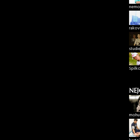
nemoc
rakov
studi
Spilk
NEJ
mohu 