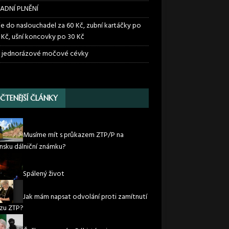
ADNÍ PLNĚNÍ
ie do naslouchadel za 60 Kč, zubní kartáčky po
 Kč, ušní koncovky po 30 Kč
 jednorázové močové cévky
JČTENĚJŠÍ ČLÁNKY
Musíme mít s průkazem ZTP/P na
nsku dálniční známku?
Spálený život
Jak mám napsat odvolání proti zamítnutí
zu ZTP?