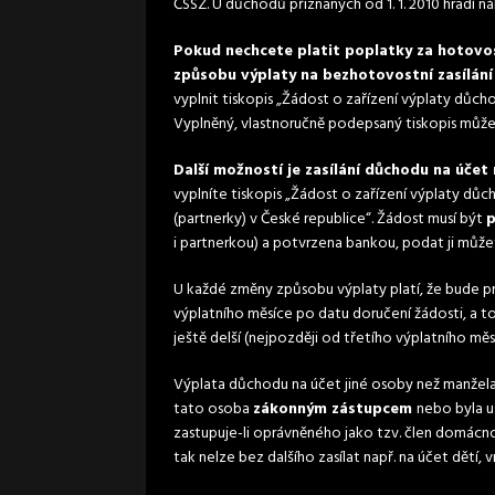
ČSSZ. U důchodů přiznaných od 1. 1. 2010 hradí 
Pokud nechcete platit poplatky za hotovo
způsobu výplaty na bezhotovostní zasílání
vyplnit tiskopis „Žádost o zařízení výplaty důch
Vyplněný, vlastnoručně podepsaný tiskopis může
Další možností je zasílání důchodu na úče
vyplníte tiskopis „Žádost o zařízení výplaty d
(partnerky) v České republice“. Žádost musí být
i partnerkou) a potvrzena bankou, podat ji může
U každé změny způsobu výplaty platí, že bude p
výplatního měsíce po datu doručení žádosti, a t
ještě delší (nejpozději od třetího výplatního měs
Výplata důchodu na účet jiné osoby než manžela
tato osoba
zákonným zástupcem
nebo byla 
zastupuje-li oprávněného jako tzv. člen domácno
tak nelze bez dalšího zasílat např. na účet dětí,