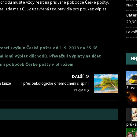
ůchodu musíte vždy řešit na příslušné pobočce České pošty.
NÁHR
se, zda má s ČSSZ uzavřená tzv. pravidla pro poukaz výplat
Bater
29,90
Levně
sti zvyšuje Česká pošta od 1. 9. 2023 na 35 Kč
milionů výplat důchodů. Převažují výplaty na účet
NE
rání poboček České pošty v ohrožení
DALŠÍ
é knize
I přes onkologické onemocnění si splnil
Slove
svoje sny
průka