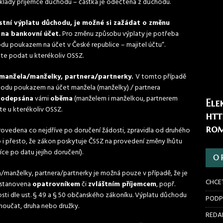
náklady příjemce důchodu – částka je odečtena z důchodu.
stní výplatu důchodu, je možné si zažádat o změnu
 na bankovní účet.
Pro změnu způsobu výplaty je potřeba
odu poukazem na účet v České republice – majitel účtu“.
te podat u kterékoliv OSSZ.
t manžela/manželky, partnera/partnerky.
V tomto případě
ůchodu poukazem na účet manžela (manželky) / partnera
podepsána
vámi
oběma
(manželem i manželkou, partnerem
Ele
te u kterékoliv OSSZ.
htt
rom
rovedena co nejdříve po doručení žádosti, zpravidla od druhého
o i přesto, že zákon poskytuje ČSSZ na provedení změny lhůtu
íce po datu jejího doručení).
O 
/manželky, partnera/partnerky je možná pouze v případě, že je
CHCE
ustanovena
opatrovníkem
či
zvláštním příjemcem
, popř.
sti dle ust. § 49 a § 50 občanského zákoníku. Výplatu důchodu
PODP
 vnoučat, druha nebo družky.
REDAK