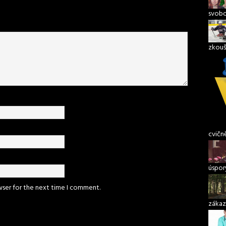
svob
zkouš
cvičn
úspory
wser for the next time I comment.
zákaz