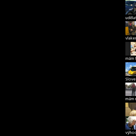
udělat
vlake
mám 
Slove
mám 
výho