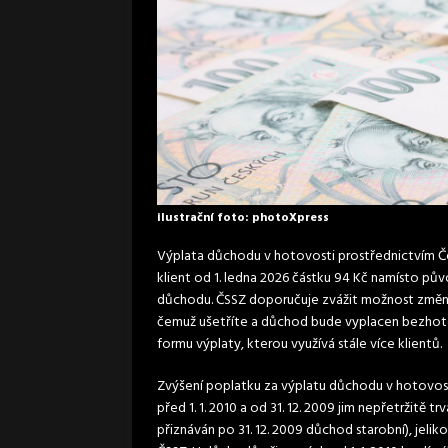
ilustrační foto: photoXpress
Výplata důchodu v hotovosti prostřednictvím Če
klient od 1. ledna 2026 částku 94 Kč namísto pů
důchodu. ČSSZ doporučuje zvážit možnost změn
čemuž ušetříte a důchod bude vyplacen bezhot
formu výplaty, kterou využívá stále více klientů.
Zvýšení poplatku za výplatu důchodu v hotovost
před 1. 1. 2010 a od 31. 12. 2009 jim nepřetržitě 
přiznáván po 31. 12. 2009 důchod starobní), jel