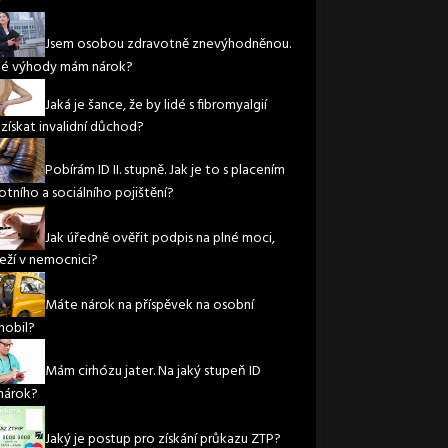
?
Jsem osobou zdravotně znevýhodněnou.
ké výhody mám nárok?
Jaká je šance, že by lidé s fibromyalgií
 získat invalidní důchod?
Pobírám ID II. stupně. Jak je to s placením
otního a sociálního pojištění?
Jak úředně ověřit podpis na plné moci,
leží v nemocnici?
Máte nárok na příspěvek na osobní
obil?
Mám cirhózu jater. Na jaký stupeň ID
nárok?
Jaký je postup pro získání průkazu ZTP?