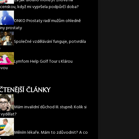
Za jak dlouho mohu jít znovu na
enskou, když mi vypršela podpůrčí doba?
ONKO Prostaty radí mužům ohledně
iny prostaty
Společné vzdělávání funguje, potvrdila
e
Lymfom Help Golf Tour s Klárou
ovou
ČTENĚJŠÍ ČLÁNKY
Mám invalidní důchod III. stupně. Kolik si
vydělat?
Měním lékaře. Mám to zdůvodnit? A co