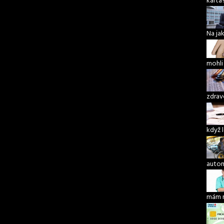
karta
Na ja
mohli
zdrav
když 
autom
mám 