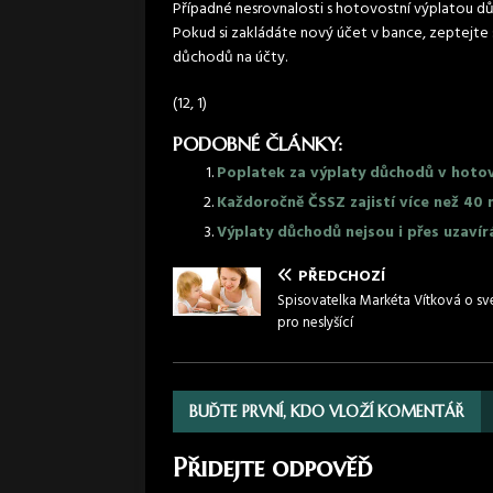
Případné nesrovnalosti s hotovostní výplatou d
Pokud si zakládáte nový účet v bance, zeptejte 
důchodů na účty.
(12, 1)
PODOBNÉ ČLÁNKY:
Poplatek za výplaty důchodů v hotovo
Každoročně ČSSZ zajistí více než 40 
Výplaty důchodů nejsou i přes uzaví
PŘEDCHOZÍ
Spisovatelka Markéta Vítková o sv
pro neslyšící
BUĎTE PRVNÍ, KDO VLOŽÍ KOMENTÁŘ
Přidejte odpověď