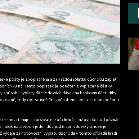
ské pošty je zpoplatněna a za každou splátku důchodu zaplatí
vodních 78 Kč. Tento poplatek je odečten z vyplácené částky
y způsobu výplaty důchodových dávek na bankovní účet, díky
ovostně, tedy operativnějším způsobem. Jedná se o bezpečnou
i se nevztahuje na poživatele důchodů, jimž byl důchod přiznán
trvá nárok na alespoň jeden důchod (např. vdovský a nově je
ikož výdaje za hotovostní výplatu důchodu v tomto případě hradí