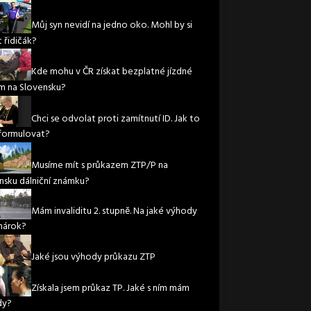
Můj syn nevidí na jedno oko. Mohl by si
 řidičák?
Kde mohu v ČR získat bezplatné jízdné
m na Slovensku?
Chci se odvolat proti zamítnutí ID. Jak to
formulovat?
Musíme mít s průkazem ZTP/P na
nsku dálniční známku?
Mám invaliditu 2. stupně. Na jaké výhody
nárok?
Jaké jsou výhody průkazu ZTP
Získala jsem průkaz TP. Jaké s ním mám
dy?