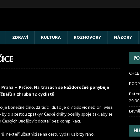
ZDRAVÍ
KULTURA
ROZHOVORY
NÁZORY
ice
PO
CHCE
PODP
u Praha – Prčice. Na trasách se každoročně pohybuje
Bater
čkářů a zhruba 12 cyklistů.
29,90
 konečné číslo, 22 tisíc lidí. To je o 7 tisíc víc než loni. Mezi
Levně
o bylo s cestou zpátky? České dráhy posílily spoje tak, aby se
 Českých Budějovic dostali bez komplikací.
HL
rů, někteří účastníci se na cestu vydali už brzy ráno.