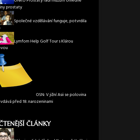
ONKO Prostaty radí mužům ohledně
iny prostaty
Společné vzdělávání funguje, potvrdila
e
Lymfom Help Golf Tour s Klárou
ovou
OSN: V jižní Asii se polovina
 vdává před 18. narozeninami
ČTENĚJŠÍ ČLÁNKY