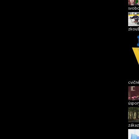
svob
zkouš
cvičn
úspory
zákaz