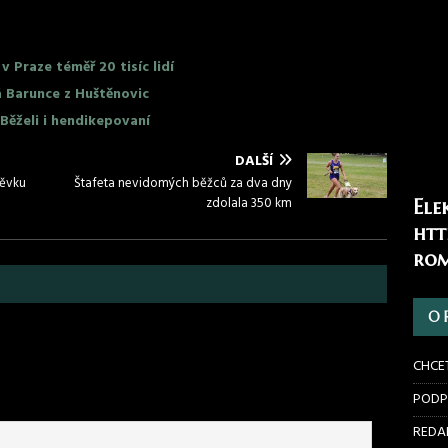
v Praze téměř 20 tisíc lidí
 Barunce z Huštěnovic
Běželi i hendikepovaní
DALŠÍ
pěvku
Štafeta nevidomých běžců za dva dny
zdolala 350 km
Ele
htt
rom
O 
CHCE
PODP
REDAK