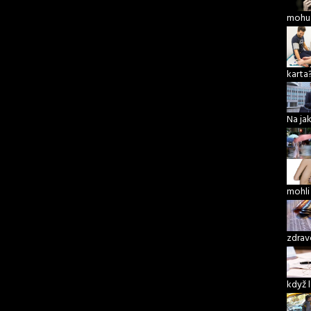
mohu 
karta
Na ja
mohli
zdrav
když 