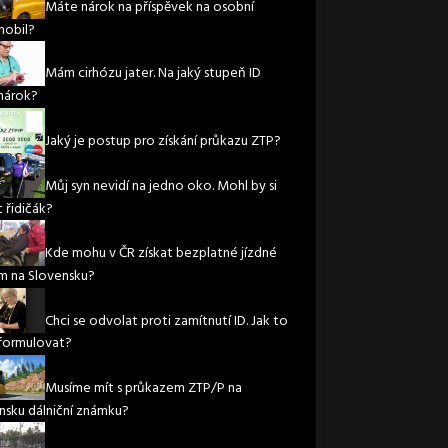
Máte nárok na příspěvek na osobní
obil?
Mám cirhózu jater. Na jaký stupeň ID
nárok?
Jaký je postup pro získání průkazu ZTP?
Můj syn nevidí na jedno oko. Mohl by si
 řidičák?
Kde mohu v ČR získat bezplatné jízdné
m na Slovensku?
Chci se odvolat proti zamítnutí ID. Jak to
formulovat?
Musíme mít s průkazem ZTP/P na
nsku dálniční známku?