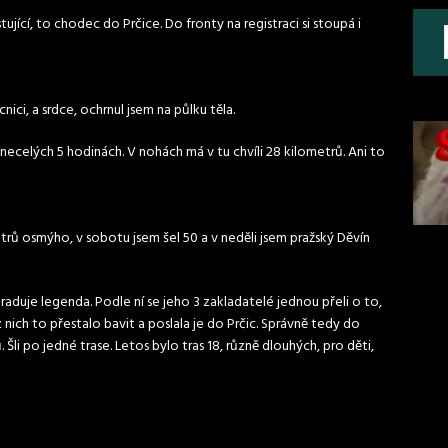
tující, to chodec do Prčice. Do fronty na registraci si stoupá i
ci, a srdce, ochrnul jsem na půlku těla.
 necelých 5 hodinách. V nohách má v tu chvíli 28 kilometrů. Ani to
etrů osmýho, v sobotu jsem šel 50 a v neděli jsem pražský Děvín
raduje legenda. Podle ní se jeho 3 zakladatelé jednou přeli o to,
nich to přestalo bavit a poslala je do Prčic. Správně tedy do
 Šli po jedné trase. Letos bylo tras 18, různě dlouhých, pro děti,