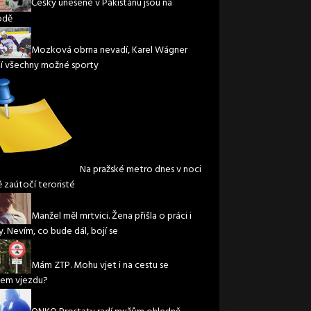
Češky unesené v Pákistánu jsou na
odě
Mozková obrna nevadí, Karel Wágner
í všechny možné sporty
Na pražské metro dnes v noci
ě zaútočí teroristé
Manžel měl mrtvici. Žena přišla o práci i
. Nevím, co bude dál, bojí se
Mám ZTP. Mohu vjet i na cestu se
em vjezdu?