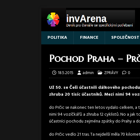
POLITIKA
FINANCE
SPOLEČNOST
Pochod Praha – Prč
18.5.2015
admin
ZPRÁVY
0
Už 50. se Češi účastnili dálkového pochod
zhruba 20 tisíc účastníků. Mezi nimi 94 vozí
do Prčic se nakonec ten letos vydalo celkem, a to je
nimi 94 vozíčkářů a zhruba 12 cyklistů. No a jak t
účastníci pochodu zejména zpátky do Prahy a do
do Prčic vedlo 21 tras. Ta nejdelší měla 70 kilomet