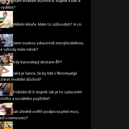
Mám invalidní důchod III. stupně. Kolik si
vydělat?
Měním lékaře. Mám to zdůvodnit? A co
?
Jsem osobou zdravotně znevýhodněnou.
ké výhody mám nárok?
Kdy barvoslepý dostane ŘP?
Jaká je šance, že by lidé s fibromyalgií
 získat invalidní důchod?
Pobírám ID II. stupně. Jak je to s placením
otního a sociálního pojištění?
Jak úředně ověřit podpis na plné moci,
leží v nemocnici?