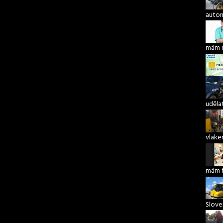
autom
mám 
udělat
vlake
mám 
Slove