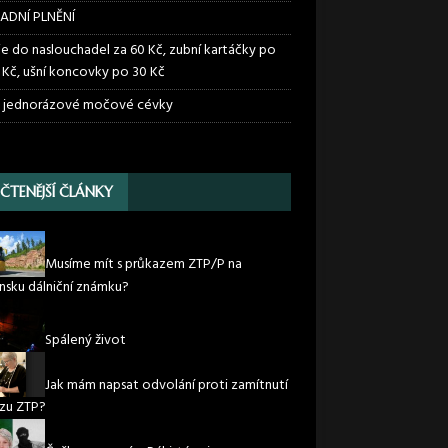
ADNÍ PLNĚNÍ
ie do naslouchadel za 60 Kč, zubní kartáčky po
 Kč, ušní koncovky po 30 Kč
 jednorázové močové cévky
JČTENĚJŠÍ ČLÁNKY
Musíme mít s průkazem ZTP/P na
nsku dálniční známku?
Spálený život
Jak mám napsat odvolání proti zamítnutí
zu ZTP?