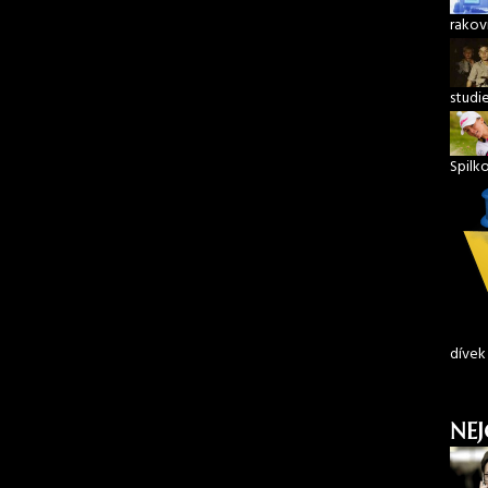
rakov
studi
Spilk
dívek
NEJ