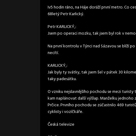
Iv5 hodin ráno, na Háje doráží první metro. Co ces
68letý Petr Karlický.
Petr KARLICKÝ,:
Jsem po operaci mozku, tak jsem byl rok v nemocni
Na první kontrolu v Týnci nad Sázavou se blíží po
necítí.
KARLICKÝ,:
Jak byly ty svátky, tak jsem šel v pátek 30 kilom
taky padesátku.
O vzniku nejslavnějšího pochodu se mezi turisty t
kam naplánovat další výšlap. Manželku jednoho z 
Prčice. Prvního pochodu se zúčastnilo 469 turistů.
cyklisty i vozíčkáře.
Česká televize