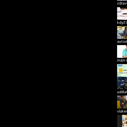
zdrav
když 
autom
mám 
udělat
vlake