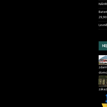
NÁHR
Bater
29,90
Levně
NE
zdarma
domo
zákaz