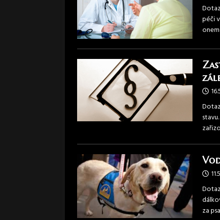
Dotaz:
péči v
onemo
Zas
zál
16.
Dotaz
stavu
zařizo
Vod
11.
Dotaz
dálko
za ps