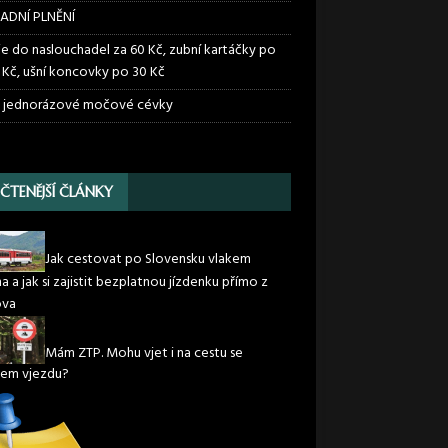
ADNÍ PLNĚNÍ
ie do naslouchadel za 60 Kč, zubní kartáčky po
 Kč, ušní koncovky po 30 Kč
 jednorázové močové cévky
JČTENĚJŠÍ ČLÁNKY
Jak cestovat po Slovensku vlakem
 a jak si zajistit bezplatnou jízdenku přímo z
va
Mám ZTP. Mohu vjet i na cestu se
em vjezdu?