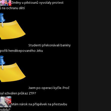
Změny u pěstounů vyvolaly protest
ů na ochranu dětí
Studenti překonávali bariéry
pořili hendikepovaného Jirku
Jsem po operaci kyčle. Proč
byl schválen průkaz ZTP?
Mám nárok na příspěvek na přestavbu
obilu?