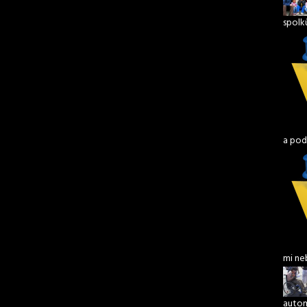
spolk
a pod
mi ne
autom