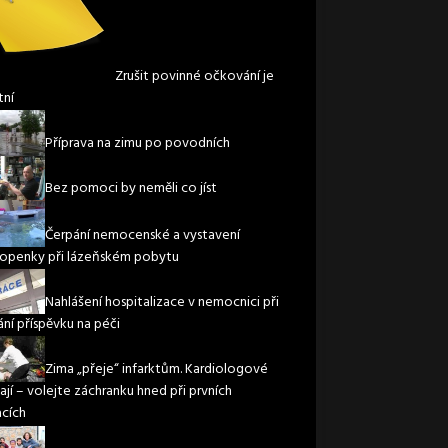
Zrušit povinné očkování je
tní
Příprava na zimu po povodních
Bez pomoci by neměli co jíst
Čerpání nemocenské a vystavení
openky při lázeňském pobytu
Nahlášení hospitalizace v nemocnici při
ání příspěvku na péči
Zima „přeje“ infarktům. Kardiologové
ají – volejte záchranku hned při prvních
acích