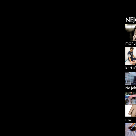
NEJ
mohu 
karta
Na ja
mohli