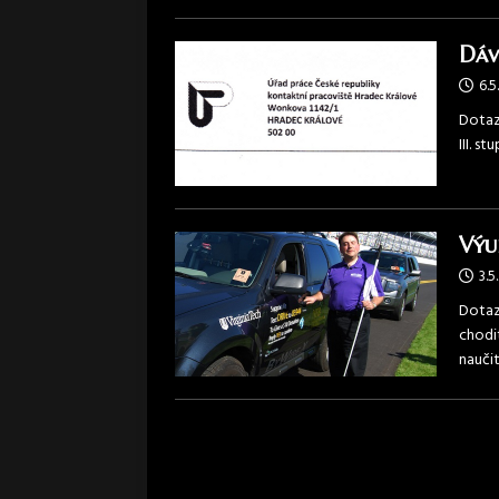
Dáv
6.5
Dotaz:
III. s
Výu
3.5
Dotaz
chodi
nauči