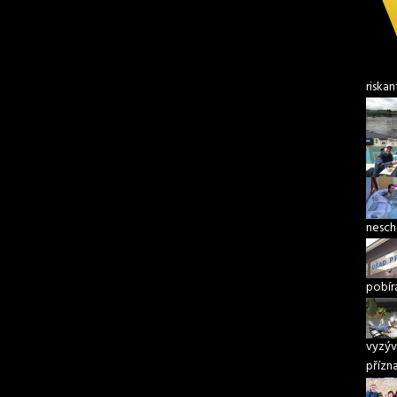
riskan
nesch
pobír
vyzýv
přízn