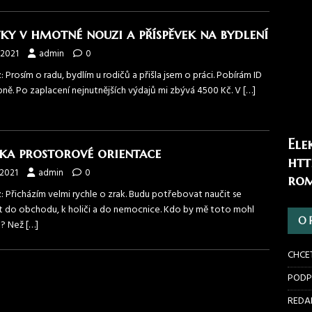
ky v hmotné nouzi a příspěvek na bydlení
.2021
admin
0
 Prosím o radu, bydlím u rodičů a přišla jsem o práci. Pobírám ID
tupně. Po zaplacení nejnutnějších výdajů mi zbývá 4500 Kč. V
[…]
Ele
ka prostorové orientace
htt
.2021
admin
0
rom
: Přicházím velmi rychle o zrak. Budu potřebovat naučit se
t do obchodu, k holiči a do nemocnice. Kdo by mě toto mohl
O 
t? Než
[…]
CHCE
PODP
REDAK