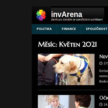
POLITIKA
FINANCE
SPOLEČNOST
Měsíc:
Květen 2021
Nev
27.
Dotaz
nemoc
Budu 
Očk
24.