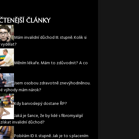
ČTENĚJŠÍ ČLÁNKY
Mám invalidní důchod III. stupně. Kolik si
vydělat?
Měním lékaře. Mám to zdůvodnit? A co
?
Jsem osobou zdravotně znevýhodněnou.
ké výhody mám nárok?
Kdy barvoslepý dostane ŘP?
Jaká je šance, že by lidé s fibromyalgií
 získat invalidní důchod?
Pobírám ID II. stupně. Jak je to s placením