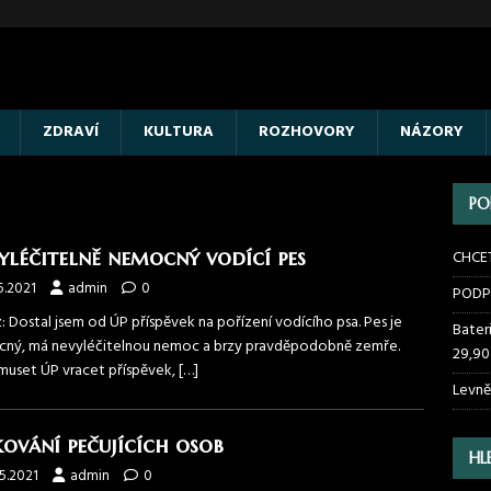
ZDRAVÍ
KULTURA
ROZHOVORY
NÁZORY
PO
yléčitelně nemocný vodící pes
CHCE
5.2021
admin
0
PODP
: Dostal jsem od ÚP příspěvek na pořízení vodícího psa. Pes je
Bater
ný, má nevyléčitelnou nemoc a brzy pravděpodobně zemře.
29,90
muset ÚP vracet příspěvek,
[…]
Levně
ování pečujících osob
HL
5.2021
admin
0