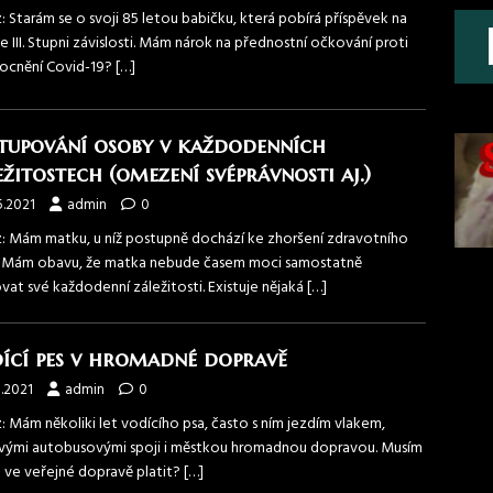
 Starám se o svoji 85 letou babičku, která pobírá příspěvek na
e III. Stupni závislosti. Mám nárok na přednostní očkování proti
cnění Covid-19?
[…]
tupování osoby v každodenních
ežitostech (omezení svéprávnosti aj.)
5.2021
admin
0
: Mám matku, u níž postupně dochází ke zhoršení zdravotního
. Mám obavu, že matka nebude časem moci samostatně
vat své každodenní záležitosti. Existuje nějaká
[…]
ící pes v hromadné dopravě
5.2021
admin
0
: Mám několiki let vodícího psa, často s ním jezdím vlakem,
vými autobusovými spoji i městkou hromadnou dopravou. Musím
a ve veřejné dopravě platit?
[…]