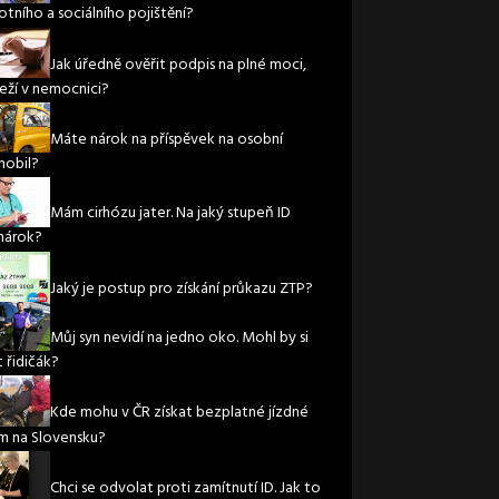
otního a sociálního pojištění?
Jak úředně ověřit podpis na plné moci,
leží v nemocnici?
Máte nárok na příspěvek na osobní
obil?
Mám cirhózu jater. Na jaký stupeň ID
nárok?
Jaký je postup pro získání průkazu ZTP?
Můj syn nevidí na jedno oko. Mohl by si
 řidičák?
Kde mohu v ČR získat bezplatné jízdné
m na Slovensku?
Chci se odvolat proti zamítnutí ID. Jak to