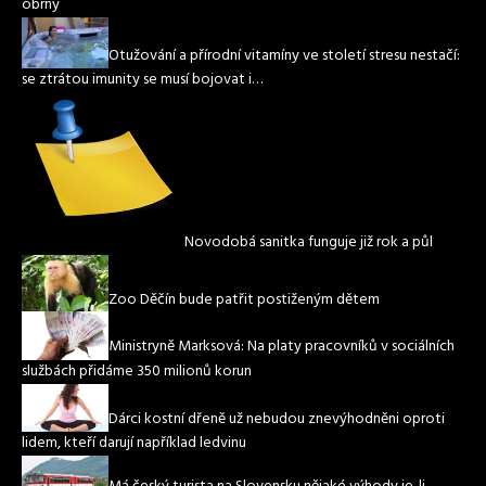
obrny
Otužování a přírodní vitamíny ve století stresu nestačí:
se ztrátou imunity se musí bojovat i…
Novodobá sanitka funguje již rok a půl
Zoo Děčín bude patřit postiženým dětem
Ministryně Marksová: Na platy pracovníků v sociálních
službách přidáme 350 milionů korun
Dárci kostní dřeně už nebudou znevýhodněni oproti
lidem, kteří darují například ledvinu