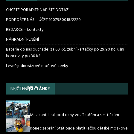
CHCETE PORADIT? NAPIŠTE DOTAZ
PODPOŘTE NÁS – ÚČET 1007980018/2220
REDAKCE – kontakty
NÁHRADNÍ PLNĚNÍ
Baterie do naslouchadel za 60 Kč, zubní kartáčky po 29,90 Kč, ušní
koncovky po 30 Kč
Levně jednorázové močové cévky
NEJČTENĚJŠÍ ČLÁNKY
Muzikanti hráli pod okny vozíčkářům a sestřičkám
Konec žebrání. Stát bude platit léčbu dětské mozkové