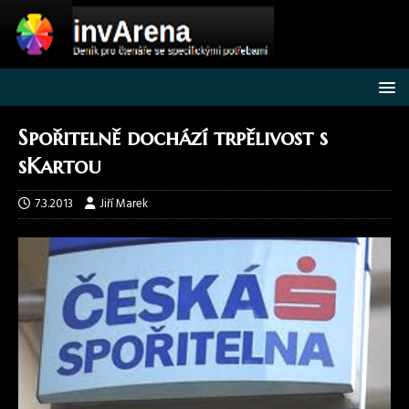
Spořitelně dochází trpělivost s
sKartou
7.3.2013
Jiří Marek