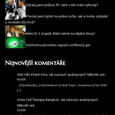
Získala jsem průkaz TP. Jaké s ním mám výhody?
Přestal jsem slyšet na jedno ucho. Jak si mohu zažádat
o invalidní důchod?
Mám ID 3. stupně. Mám nárok na nějaké slevy?
Vyhřezlou ploténku napraví vstříknutý gel
Nejnovější komentáře
thời tiết Khánh Hòa
:
Jak nastavit audiopopis? Několik rad…
6.8.2026
... [Trackback] [...] Information to that Topic: invarena.cz/?p=1565
[...]
Stem Cell Therapy Bangkok
:
Jak nastavit audiopopis?
Několik rad…
5.8.2026