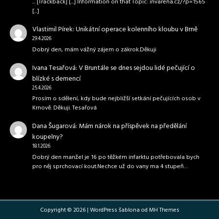
... [Trackback] [...] Information on that Topic: invarena.cz/?p=1565
[...]
Vlastimil Pírek
:
Unikátní operace kolenního kloubu v Brně
29.4.2026
Dobrý den, mám vážný zájem o zákrok.Děkuji
Ivana Tesařová
:
V Bruntále se dnes sejdou lidé pečující o
blízké s demencí
25.4.2026
Prosím o sdělení, kdy bude nejbližší setkání pečujících osob v
Krnově. Děkuji. Tesařová
Dana Šugarová
:
Mám nárok na příspěvek na předělání
koupelny?
18.1.2026
Dobrý den manžel je 16 po těžkém infarktu potřebovala bych
pro něj sprchovací kout.Nechce už do vany ma 4 stupeň…
Copyright © 2026 | WordPress šablona od
MH Themes