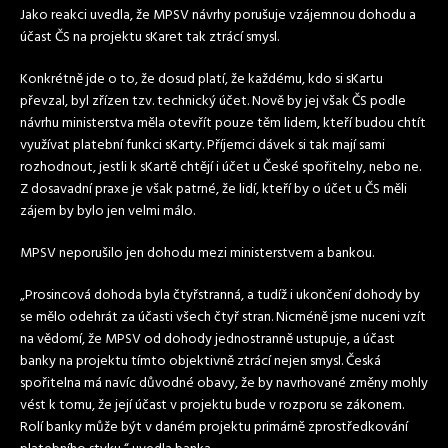
Jako reakci uvedla, že MPSV návrhy porušuje vzájemnou dohodu a
účast ČS na projektu sKaret tak ztrácí smysl.
Konkrétně jde o to, že dosud platí, že každému, kdo si sKartu
převzal, byl zřízen tzv. technický účet. Nově by jej však ČS podle
návrhu ministerstva měla otevřít pouze těm lidem, kteří budou chtít
využívat platební funkci sKarty. Příjemci dávek si tak mají sami
rozhodnout, jestli k sKartě chtějí i účet u České spořitelny, nebo ne.
Z dosavadní praxe je však patrné, že lidí, kteří by o účet u ČS měli
zájem by bylo jen velmi málo.
MPSV neporušilo jen dohodu mezi ministerstvem a bankou.
„Prosincová dohoda byla čtyřstranná, a tudíž i ukončení dohody by
se mělo odehrát za účasti všech čtyř stran. Nicméně jsme nuceni vzít
na vědomí, že MPSV od dohody jednostranně ustupuje, a účast
banky na projektu tímto objektivně ztrácí nejen smysl. Česká
spořitelna má navíc důvodné obavy, že by navrhované změny mohly
vést k tomu, že její účast v projektu bude v rozporu se zákonem.
Rolí banky může být v daném projektu primárně zprostředkování