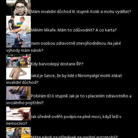
Mám invalidní důchod III. stupně. Kolik si mohu vydělat?
Měním lékaře. Mám to zdůvodnit? A co karta?
Jsem osobou zdravotně znevýhodněnou. Na jaké
výhody mám nárok?
Kdy barvoslepý dostane ŘP?
Jaká je šance, že by lidé s fibromyalgií mohli získat
invalidní důchod?
Pobírám ID II. stupně. Jak je to s placením zdravotního a
sociálního pojištění?
Jak úředně ověřit podpis na plné moci, když leží v
nemocnici?
Máte nárok na příspěvek na osobní automobil?