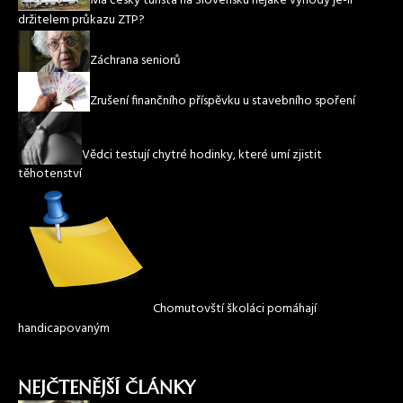
Má český turista na Slovensku nějaké výhody je-li
držitelem průkazu ZTP?
Záchrana seniorů
Zrušení finančního příspěvku u stavebního spoření
Vědci testují chytré hodinky, které umí zjistit
těhotenství
Chomutovští školáci pomáhají
handicapovaným
NEJČTENĚJŠÍ ČLÁNKY