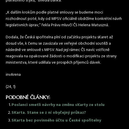
platebního styku,“ uvedla banka.
„K dalším krokům podle platné smlouvy se budeme moci
rozhodnout poté, kdy od MPSV oficiálně obdržíme konkrétní návrh
legislativních úprav,“ řekla Právu mluvčí ČS Helena Matuszná.
Dodala, že Česká spořitelna plní od začátku projektu sKaret až
dosud vše, k čemu se zavázala ve veřejné obchodní soutěži a
následně ve smlouvě s MPSV. Nad její rámec ČS navíc vstřícně
reagovala na opakované žádosti o modifikaci projektu ze strany
ministerstva, které udělala ve prospěch příjemců dávek.
invArena
(24, 1)
PODOBNÉ ČLÁNKY:
Poslanci smetli návrhy na změnu sKarty ze stolu
SKarta. Stane se z ní obyčejný průkaz?
SKarta bez povinného účtu u České spořitelny