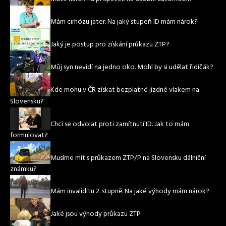
Mám cirhózu jater. Na jaký stupeň ID mám nárok?
Jaký je postup pro získání průkazu ZTP?
Můj syn nevidí na jedno oko. Mohl by si udělat řidičák?
Kde mohu v ČR získat bezplatné jízdné vlakem na
Slovensku?
Chci se odvolat proti zamítnutí ID. Jak to mám
formulovat?
Musíme mít s průkazem ZTP/P na Slovensku dálniční
známku?
Mám invaliditu 2. stupně. Na jaké výhody mám nárok?
Jaké jsou výhody průkazu ZTP