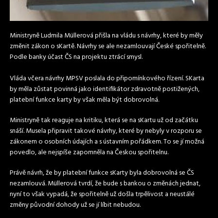
Ministryně Ludmila Müllerová přišla na vládu s návrhy, které by měly
změnit zákon o sKartě. Návrhy se ale nezamlouvají České spořitelně.
Podle banky účast ČS na projektu ztrácí smysl.
Vláda včera návrhy MPSV poslala do připomínkového řízení. SKarta
by měla zůstat povinná jako identifikátor zdravotně postižených,
platební funkce karty by však měla být dobrovolná.
Ministryně tak reaguje na kritiku, která se na sKartu už od začátku
snáší. Musela připravit takové návrhy, které by nebyly v rozporu se
zákonem o osobních údajích a s ústavním pořádkem. To se jí možná
povedlo, ale nejspíše zapomněla na Českou spořitelnu.
Právě návrh, že by platební funkce sKarty byla dobrovolná se ČS
nezamlouvá. Müllerová tvrdí, že bude s bankou o změnách jednat,
nyní to však vypadá, že spořitelně už došla trpělivost a neustálé
změny původní dohody už se jí líbit nebudou.